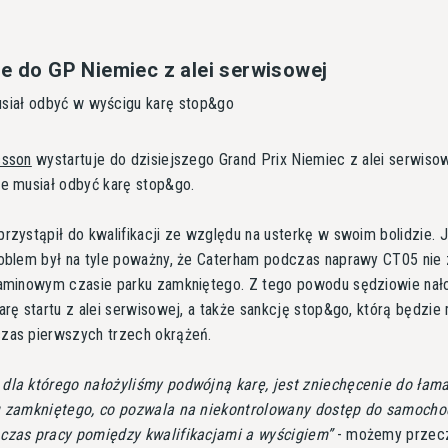
je do GP Niemiec z alei serwisowej
iał odbyć w wyścigu karę stop&go
csson
wystartuje do dzisiejszego Grand Prix Niemiec z alei serwisow
ie musiał odbyć karę stop&go.
rzystąpił do kwalifikacji ze względu na usterkę w swoim bolidzie. J
roblem był na tyle poważny, że Caterham podczas naprawy CT05 nie 
laminowym czasie parku zamkniętego. Z tego powodu sędziowie nało
arę startu z alei serwisowej, a także sankcję stop&go, którą będzie 
zas pierwszych trzech okrążeń.
dla którego nałożyliśmy podwójną karę, jest zniechęcenie do łam
u zamkniętego, co pozwala na niekontrolowany dostęp do samocho
czas pracy pomiędzy kwalifikacjami a wyścigiem
- możemy przec