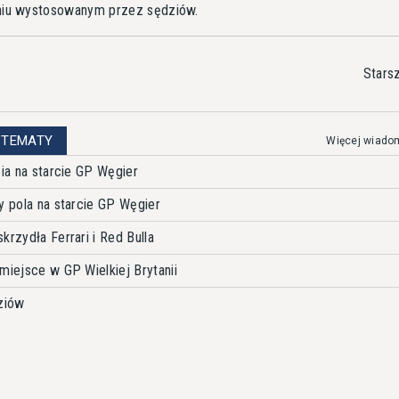
iu wystosowanym przez sędziów.
Stars
 TEMATY
Więcej wiado
cia na starcie GP Węgier
y pola na starcie GP Węgier
krzydła Ferrari i Red Bulla
miejsce w GP Wielkiej Brytanii
ziów