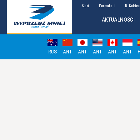
Start
Formuła 1
R. Kubica
AKTUALNOŚCI
RUS
ANT
ANT
ANT
ANT
ANT