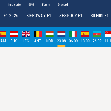
Inne serie
GPM
Forum
Discord
F1 2026
KIEROWCY F1
ZESPOŁY F1
SILNIKI F1
HAM
RUS
LEC
ANT
NOR
23.08
06.09
13.09
26.09
11.