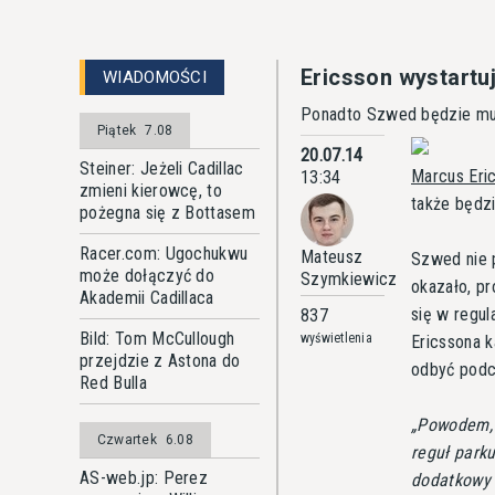
Ericsson wystartu
WIADOMOŚCI
Ponadto Szwed będzie mus
Piątek
7.08
20.07.14
Steiner: Jeżeli Cadillac
Marcus Eri
13:34
zmieni kierowcę, to
także będz
pożegna się z Bottasem
Racer.com: Ugochukwu
Mateusz
Szwed nie p
może dołączyć do
Szymkiewicz
okazało, p
Akademii Cadillaca
się w regu
837
Bild: Tom McCullough
wyświetlenia
Ericssona k
przejdzie z Astona do
odbyć podc
Red Bulla
Powodem, 
Czwartek
6.08
reguł park
AS-web.jp: Perez
dodatkowy 