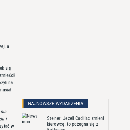
ej, a
ak się
zmieścił
żyli na
musiał
NAJNOWSZE WYDARZENIA
ania
Steiner: Jeżeli Cadillac zmieni
du i
kierowcę, to pożegna się z
zytać w
Bottasem