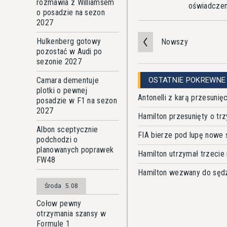
rozmawia z Williamsem
oświadczen
o posadzie na sezon
2027
Hulkenberg gotowy
Nowszy
pozostać w Audi po
sezonie 2027
Camara dementuje
OSTATNIE POKREWNE
plotki o pewnej
Antonelli z karą przesunię
posadzie w F1 na sezon
2027
Hamilton przesunięty o trz
Albon sceptycznie
FIA bierze pod lupę nowe s
podchodzi o
planowanych poprawek
Hamilton utrzymał trzecie 
FW48
Hamilton wezwany do sęd
Środa
5.08
Cołow pewny
otrzymania szansy w
Formule 1