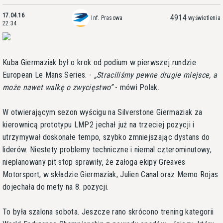
17.04.16
4914
Inf. Prasowa
wyświetlenia
22:34
Kuba Giermaziak był o krok od podium w pierwszej rundzie
European Le Mans Series. -
Straciliśmy pewne drugie miejsce, a
może nawet walkę o zwycięstwo
- mówi Polak.
W otwierającym sezon wyścigu na Silverstone Giermaziak za
kierownicą prototypu LMP2 jechał już na trzeciej pozycji i
utrzymywał doskonałe tempo, szybko zmniejszając dystans do
liderów. Niestety problemy techniczne i niemal czterominutowy,
nieplanowany pit stop sprawiły, że załoga ekipy Greaves
Motorsport, w składzie Giermaziak, Julien Canal oraz Memo Rojas
dojechała do mety na 8. pozycji.
To była szalona sobota. Jeszcze rano skrócono trening kategorii