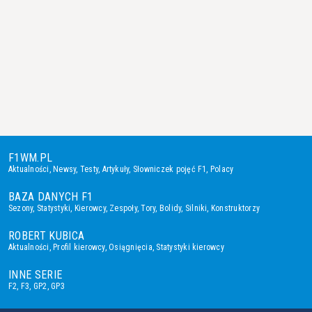
F1WM.PL
Aktualności
,
Newsy
,
Testy
,
Artykuły
,
Słowniczek pojęć F1
,
Polacy
BAZA DANYCH F1
Sezony
,
Statystyki
,
Kierowcy
,
Zespoły
,
Tory
,
Bolidy
,
Silniki
,
Konstruktorzy
ROBERT KUBICA
Aktualności
,
Profil kierowcy
,
Osiągnięcia
,
Statystyki kierowcy
INNE SERIE
F2
,
F3
,
GP2
,
GP3