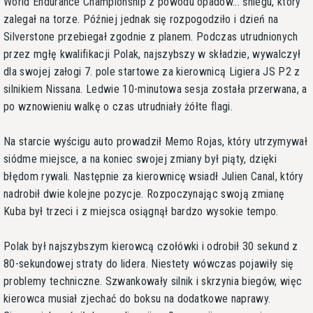
World Endurance Championship z powodu opadów... śniegu, który
zalegał na torze. Później jednak się rozpogodziło i dzień na
Silverstone przebiegał zgodnie z planem. Podczas utrudnionych
przez mgłę kwalifikacji Polak, najszybszy w składzie, wywalczył
dla swojej załogi 7. pole startowe za kierownicą Ligiera JS P2 z
silnikiem Nissana. Ledwie 10-minutowa sesja została przerwana, a
po wznowieniu walkę o czas utrudniały żółte flagi.
Na starcie wyścigu auto prowadził Memo Rojas, który utrzymywał
siódme miejsce, a na koniec swojej zmiany był piąty, dzięki
błędom rywali. Następnie za kierownicę wsiadł Julien Canal, który
nadrobił dwie kolejne pozycje. Rozpoczynając swoją zmianę
Kuba był trzeci i z miejsca osiągnął bardzo wysokie tempo.
Polak był najszybszym kierowcą czołówki i odrobił 30 sekund z
80-sekundowej straty do lidera. Niestety wówczas pojawiły się
problemy techniczne. Szwankowały silnik i skrzynia biegów, więc
kierowca musiał zjechać do boksu na dodatkowe naprawy.