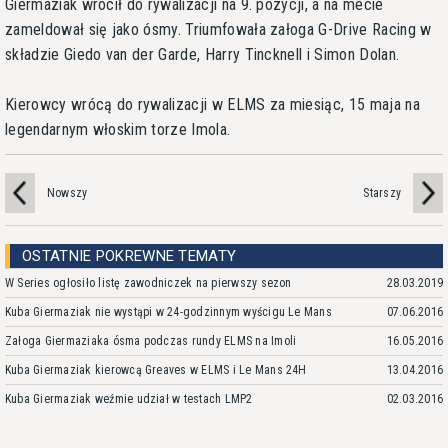
Giermaziak wrócił do rywalizacji na 9. pozycji, a na mecie
zameldował się jako ósmy. Triumfowała załoga G-Drive Racing w
składzie Giedo van der Garde, Harry Tincknell i Simon Dolan.
Kierowcy wrócą do rywalizacji w ELMS za miesiąc, 15 maja na
legendarnym włoskim torze Imola.
Nowszy
Starszy
OSTATNIE POKREWNE TEMATY
W Series ogłosiło listę zawodniczek na pierwszy sezon
28.03.2019
Kuba Giermaziak nie wystąpi w 24-godzinnym wyścigu Le Mans
07.06.2016
Załoga Giermaziaka ósma podczas rundy ELMS na Imoli
16.05.2016
Kuba Giermaziak kierowcą Greaves w ELMS i Le Mans 24H
13.04.2016
Kuba Giermaziak weźmie udział w testach LMP2
02.03.2016