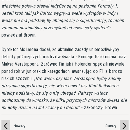
właściwie połowa stawki IndyCar są na poziomie Formuły 1.
Jeżeli ktoś taki jak Colton wygrywa wiele wyścigów w Indy i
wciąż nie ma podstaw, by ubiegać się o superlicencję, to moim
zdaniem powinniśmy przemyśleć od nowa cały system
-
powiedział Brown.
Dyrektor McLarena dodał, że aktualne zasady uniemożliwiłyby
debiuty późniejszych mistrzów świata - Kimiego Raikkonena oraz
Maksa Verstappena. Zarówno Fin jak i Holender spędzili niewiele
ponad rok w juniorskich kategoriach, awansując do F1 z bardzo
niskich szczebli.
Nie wiem, czy Max Verstappen byłby zdolny
otrzymać superlicencję, nie wiem nawet czy Kimi Raikkonen
miałby podstawy, by się o nią ubiegać. Patrząc wstecz
dochodzimy do wniosku, że kilku przyszłych mistrzów świata nie
miałoby dzisiaj nawet szansy na debiut
- zakończył Brown.
Nowszy
Starszy