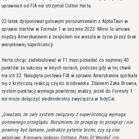
uprawnień od FIA nie otrzymał Colton Herta.
22-latek dysponował gotowym porozumieniem z AlphaTauri w
sprawie startów w Formule 1 w sezonie 2023. Mimo to umowa
między Amerykaninem a zespołem nie weszła w życie przez brak
warunkowej superlicencji.
Herta chcąc zadebiutować w F1 musi posiadać co najmniej 40
punktów za sukcesy w innych seriach, podczas gdy w tej chwili
ma ich 32. Nieugięta postawa FIA w sprawie Amerykanina spotkała
się z krytyczną reakcją części środowiska. Zdaniem Zaka Browna,
system punktacji wymaga powtórnej analizy, jeżeli do Formuły 1
nie może dołączyć siedmiokrotny zwycięzca w IndyCar.
Uważam, że cały system związany z superlicencją wymaga
ponownego przeglądu. Rozumiem, że przepisy to przepisy i nie
powinny być łamane, jednakże pytanie brzmi, czy są one
właściwe. Kierowcy pokroju Coltona, Pato [O'Warda], czy