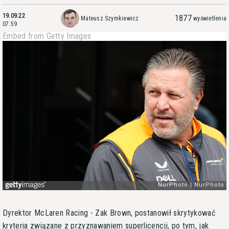
19.09.22
1877
Mateusz Szymkiewicz
wyświetlenia
07:59
Embed from Getty Images
Dyrektor McLaren Racing - Zak Brown, postanowił skrytykować
kryteria związane z przyznawaniem superlicencji, po tym, jak