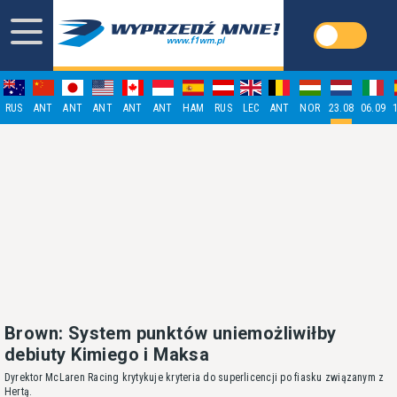
RUS
ANT
ANT
ANT
ANT
ANT
HAM
RUS
LEC
ANT
NOR
23.08
06.09
Brown: System punktów uniemożliwiłby
debiuty Kimiego i Maksa
Dyrektor McLaren Racing krytykuje kryteria do superlicencji po fiasku związanym z
Hertą.