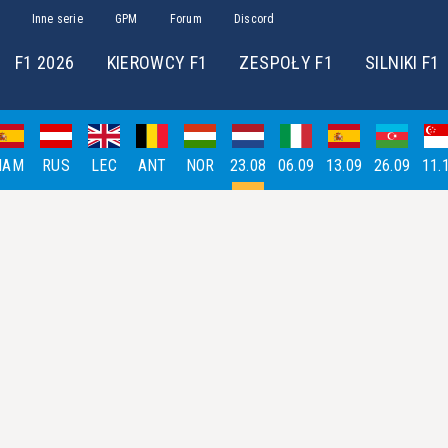
Inne serie
GPM
Forum
Discord
F1 2026
KIEROWCY F1
ZESPOŁY F1
SILNIKI F1
HAM
RUS
LEC
ANT
NOR
23.08
06.09
13.09
26.09
11.