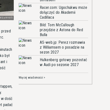
Racer.com: Ugochukwu może
dołączyć do Akademii
Cadillaca
Bild: Tom McCullough
przejdzie z Astona do Red
j przed
Bulla
rc.
AS-web.jp: Perez rozmawia
z Williamsem o posadzie na
minutach
sezon 2027
ko był
Hulkenberg gotowy pozostać
ant i
w Audi po sezonie 2027
zość
Więcej wiadomości >
stappen,
y.
r w dość
et padać