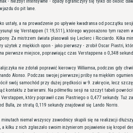
nak - niezbyt intensywne - opady ograniczyły się tylko do okolic da
wjazdu do pit lane.
o ustały, a na prowadzenie po upływie kwadransa od początku sesj
ysunął się Verstappen (1:19,511), którego wyposażono tym razem 
pony. Za mistrzem świata plasowali się Leclerc i Ricciardo. Kilka mi
ry użytek z miękkich opon - jako pierwszy - zrobił Oscar Piastri, któ
na pierwsze miejsce, poprawiając czas Verstappena o 0,348 sekund
alijczyka nie zdołali poprawić kierowcy Williamsa, podczas gdy chwi
nando Alonso. Podczas swojej pierwszej próby na miękkim ogumien
ócił swój samochód przy dużej prędkości w 9. zakręcie, lecz szczę
nąć kontaktu z barierami. Na półmetku sesji na szczyt tabeli powróci
erstappen, który poprawił czas Piastriego o 0,477 sekundy. Tuż z
d Bulla, ze stratą 0,119 sekundy znajdował się Lando Norris.
 minutach niemal wszyscy zawodnicy skupili się na realizacji dłuższ
 a kilku z nich zgłaszało swoim inżynierom pojawienie się kropel de