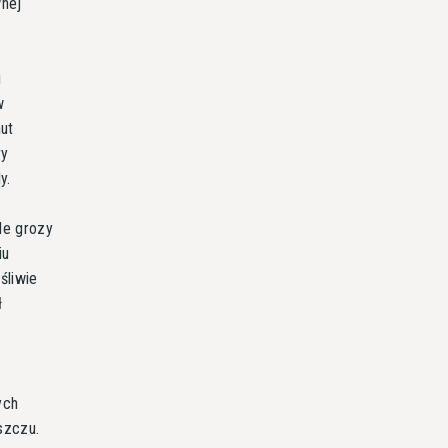
wnej
i
w
nut
ry
y.
le grozy
iu
śliwie
ł
a
ych
szczu.