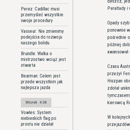
deszcz, jed
Peraltady i 
Perez: Cadillac musi
przemyśleć wszystkie
swoje procedury
Opady szybk
ponownie w
Vasseur: Nie zmienimy
podejścia do rozwoju
pośrednie o
naszego bolidu
później dob
awansował 
Brundle: Walka o
mistrzostwo wciąż jest
otwarta
Czasu Austr
przeżył Fer
Bearman: Celem jest
Hiszpan obr
przede wszystkim jak
najlepsza jazda
zdołał unik
tymczasem V
kierowcą Re
Wtorek
4.08
Vowles: System
W kolejnych
niebieskich flag po
prostu nie działał
przejazdów,