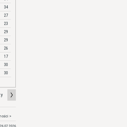
34
27
23
29
29
26
17
30
30
zy
mości >
26.07.2026