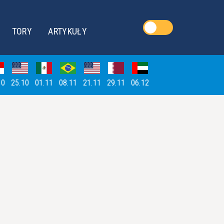
TORY
ARTYKUŁY
10
25.10
01.11
08.11
21.11
29.11
06.12