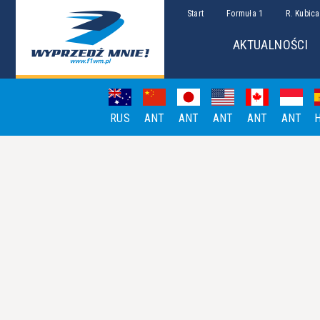
Start
Formuła 1
R. Kubica
AKTUALNOŚCI
RUS
ANT
ANT
ANT
ANT
ANT