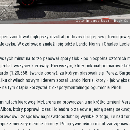
pen zanotował najlepszy rezultat podczas drugiej sesji treningowe
Meksyku. W czołówce znaleźli się także Lando Norris i Charles Lecle
wszych minut na torze panował spory tłok - po niespełna czterech 
jechali wszyscy kierowcy. Pierwszym, który pokonał pomiarowe kół
iardo (1:20,568, twarde opony), za którym plasowali się Perez, Sarge
 kilku chwilach nowym liderem został Lando Norris, który - jak więks
 na tym etapie korzystał z eksperymentalnego ogumienia Pirelli.
minutach kierowcę McLarena na prowadzeniu na krótko zmienił Ver
 Albon, który poprawił czas Holendra o zaledwie jedną setną sekund
erowców i zespołów najprawdopodobniej wynikał z tego, że nad to
mpie zmierzały ciemne chmury. Po upływie ośmiu minut zaczął naw