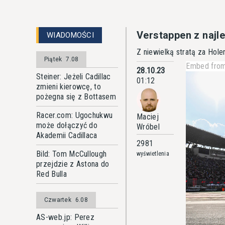
Verstappen z najl
WIADOMOŚCI
Z niewielką stratą za Holen
Piątek
7.08
Embed from
28.10.23
Steiner: Jeżeli Cadillac
01:12
zmieni kierowcę, to
pożegna się z Bottasem
Racer.com: Ugochukwu
Maciej
może dołączyć do
Wróbel
Akademii Cadillaca
2981
Bild: Tom McCullough
wyświetlenia
przejdzie z Astona do
Red Bulla
Czwartek
6.08
AS-web.jp: Perez