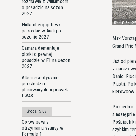
rozmawia z Williamsem
o posadzie na sezon
2027
Hulkenberg gotowy
pozostać w Audi po
sezonie 2027
Max Verstap
Grand Prix 
Camara dementuje
plotki o pewnej
posadzie w F1 na sezon
Już od pier
2027
z garaży wy
Daniel Ricc
Albon sceptycznie
podchodzi o
Piastri. Po
planowanych poprawek
kierowców -
FW48
Po siedmiu 
Środa
5.08
a następnie
Pośpiech ki
Cołow pewny
otrzymania szansy w
szybkim te
Formule 1