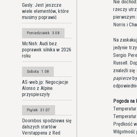
Nie dochodz
Gasly: Jest jeszcze
rzeczy utrz
wiele elementów, które
pierwszym m
musimy poprawić
Norris i Cha
Poniedziałek
3.08
Na zaskakuj
McNish: Audi bez
jedynie trz
poprawek silnika w 2026
Sergio Pere
roku
Russell. Do
znaleźli si
Sobota
1.08
papierze
by
AS-web.jp: Negocjacje
odpowiednio
Alonso z Alpine
przyspieszyły
Pogoda na k
Temperatura
Piątek
31.07
Temperatur
Doornbos spodziewa się
Prędkość wi
dalszych startów
Wilgotność 
Verstappena z Red