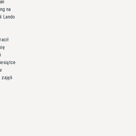
tan
ing na
li Lando
racił
się
i
iesiątce
a
zajęli