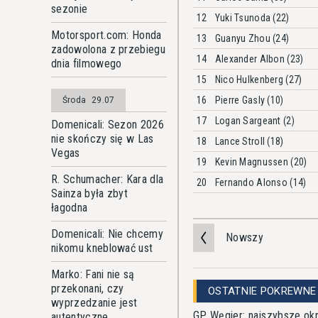
sezonie
12
Yuki Tsunoda (22)
Motorsport.com: Honda
13
Guanyu Zhou (24)
zadowolona z przebiegu
14
Alexander Albon (23)
dnia filmowego
15
Nico Hulkenberg (27)
16
Pierre Gasly (10)
Środa
29.07
17
Logan Sargeant (2)
Domenicali: Sezon 2026
nie skończy się w Las
18
Lance Stroll (18)
Vegas
19
Kevin Magnussen (20)
R. Schumacher: Kara dla
20
Fernando Alonso (14)
Sainza była zbyt
łagodna
Domenicali: Nie chcemy
Nowszy
nikomu kneblować ust
Marko: Fani nie są
przekonani, czy
OSTATNIE POKREWNE
wyprzedzanie jest
GP Węgier: najszybsze ok
autentyczne