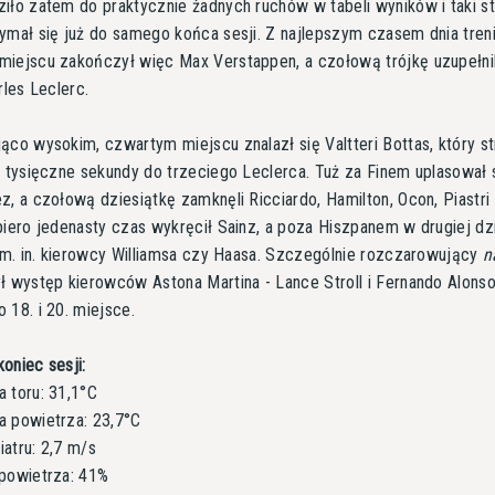
iło zatem do praktycznie żadnych ruchów w tabeli wyników i taki s
ymał się już do samego końca sesji. Z najlepszym czasem dnia tren
iejscu zakończył więc Max Verstappen, a czołową trójkę uzupełni
rles Leclerc.
ąco wysokim, czwartym miejscu znalazł się Valtteri Bottas, który st
y tysięczne sekundy do trzeciego Leclerca. Tuż za Finem uplasował 
z, a czołową dziesiątkę zamknęli Ricciardo, Hamilton, Ocon, Piastri 
piero jedenasty czas wykręcił Sainz, a poza Hiszpanem w drugiej dz
ę m. in. kierowcy Williamsa czy Haasa. Szczególnie rozczarowujący
n
ł występ kierowców Astona Martina - Lance Stroll i Fernando Alonso 
 18. i 20. miejsce.
oniec sesji:
 toru: 31,1°C
a powietrza: 23,7°C
atru: 2,7 m/s
powietrza: 41%