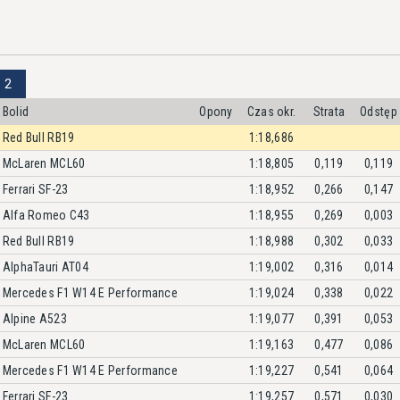
 2
Bolid
Opony
Czas okr.
Strata
Odstęp
Red Bull RB19
1:18,686
McLaren MCL60
1:18,805
0,119
0,119
Ferrari SF-23
1:18,952
0,266
0,147
Alfa Romeo C43
1:18,955
0,269
0,003
Red Bull RB19
1:18,988
0,302
0,033
AlphaTauri AT04
1:19,002
0,316
0,014
Mercedes F1 W14 E Performance
1:19,024
0,338
0,022
Alpine A523
1:19,077
0,391
0,053
McLaren MCL60
1:19,163
0,477
0,086
Mercedes F1 W14 E Performance
1:19,227
0,541
0,064
Ferrari SF-23
1:19,257
0,571
0,030