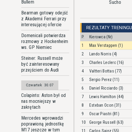
Bullem
Sucho
Bearman gotowy odejść
z Akademii Ferrari przy
interesującej ofercie
REZULTATY TRENINGU
Domenicali potwierdza
P.
Kierowca (Nr)
rozmowy z Hockenheim
1
Max Verstappen (1)
ws. GP Niemiec
2
Lando Norris (4)
Steiner: Russell może
3
Charles Leclerc (16)
być zainteresowany
przejściem do Audi
4
Valtteri Bottas (77)
5
Sergio Perez (11)
Czwartek
30.07
6
Daniel Ricciardo (3)
Colapinto: Aston był od
7
Lewis Hamilton (44)
nas mocniejszy w
8
Esteban Ocon (31)
zakrętach
9
Oscar Piastri (81)
Mercedes wprowadzi
10
George Russell (63)
poprawioną jednostkę
M17 jeszcze w tym
11
Carlos Sainz (55)