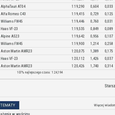
AlphaTauri AT04
1:19,290
0,604
0,033
Alfa Romeo C43
1:19,415
0,729
0,125
Williams FW45
1:19,446
0,760
0,031
Haas VF-23
1:19,535
0,849
0,089
Alpine A523
1:19,642
0,956
0,107
Williams FW45
1:19,900
1,214
0,258
Aston Martin AMR23
1:20,075
1,389
0,175
Haas VF-23
1:20,112
1,426
0,037
Aston Martin AMR23
1:20,426
1,740
0,314
107% najlepszego czasu: 1:24,194
Stars
 TEMATY
Więcej wiado
rążenia w wyścigu