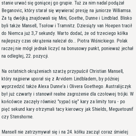
stanie urwać się goniącej go grupie. Tuż za nim nadal podążał
Beganovic, który starał się wywierać presję na juniorze Williamsa.
Za tą dwójką znajdowali się Mini, Goethe, Dunne i Lindblad. Blisko
byli także Mansell, Tsołow i Tramnitz. Dziesiąty van Hoepen tracił
do Niemca już 3,7 sekundy. Warto dodać, że od trzeciego kółka
najlepszy czas okrążenia należał do... Piotra Wiśnickiego. Polak
raczej nie mógł jednak liczyć na bonusowy punkt, ponieważ jechał
na odległej, 22. pozycji.
Na ostatnich okrążeniach szarżę przypuścił Christian Mansell,
który najpierw uporał się z Arvidem Lindbladem, by później
wyprzedzić także Alexa Dunne'a i Olivera Goethego. Australijczyk
był już czwarty i stanowił realne zagrożenie dla czołowej trójki. W
końcówce zaczęły również "sypać się" kary za limity toru - po
pięć sekund kary otrzymali tacy kierowcy jak Shields, Meguetounif
czy Stenshorne.
Mansell nie zatrzymywał się i na 24. kółku zaczął coraz śmielej