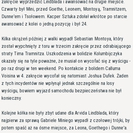
zakręcie wyprzedzić Lindblada i awansować na drugie miejsce.
Czwarty był Mini, przed Goethe, Leonem, Montoyą, Tramnitzem,
Dunne'em i Tsołowem. Kacper Sztuka zdołał wkrótce po starcie
awansować z kolei o jedną pozycję i był 24.
Kilka okrążeń później z walki wypadł Sebastian Montoya, który
został wypchnięty z toru w trzecim zakręcie przez odrabiającego
straty Tima Tramnitza. Uszkodzenia w bolidzie Kolumbijczyka
okazały się na tyle poważne, że musiał on wycofać się z wyścigu -
po raz drugi w ten weekend. Po kontakcie z bolidem Calluma
Voisina w 4. zakręcie wycofał się natomiast Joshua Dufek. Żaden
z tych incydentów nie wpłynął jednak szczególnie na losy
wyścigu, bowiem wyjazd samochodu bezpieczeństwa nie był
konieczny.
Kolejne kółka nie były zbyt udane dla Arvida Lindblada, który
najpierw za sprawą Gabriele Miniego wypadł z czołowej trójki, by
potem spaść aż na ósme miejsce, za Leona, Goethego i Dunne'a.