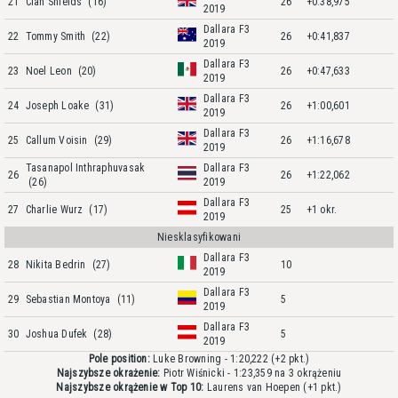
21
Cian Shields
(16)
26
+0:38,975
2019
Dallara F3
22
Tommy Smith
(22)
26
+0:41,837
2019
Dallara F3
23
Noel Leon
(20)
26
+0:47,633
2019
Dallara F3
24
Joseph Loake
(31)
26
+1:00,601
2019
Dallara F3
25
Callum Voisin
(29)
26
+1:16,678
2019
Tasanapol Inthraphuvasak
Dallara F3
26
26
+1:22,062
(26)
2019
Dallara F3
27
Charlie Wurz
(17)
25
+1 okr.
2019
Niesklasyfikowani
Dallara F3
28
Nikita Bedrin
(27)
10
2019
Dallara F3
29
Sebastian Montoya
(11)
5
2019
Dallara F3
30
Joshua Dufek
(28)
5
2019
Pole position:
Luke Browning - 1:20,222
(+2 pkt.)
Najszybsze okrażenie:
Piotr Wiśnicki - 1:23,359 na 3 okrążeniu
Najszybsze okrążenie w Top 10:
Laurens van Hoepen
(+1 pkt.)