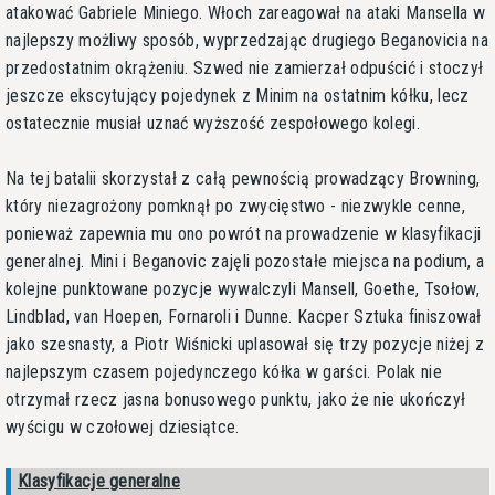
atakować Gabriele Miniego. Włoch zareagował na ataki Mansella w
najlepszy możliwy sposób, wyprzedzając drugiego Beganovicia na
przedostatnim okrążeniu. Szwed nie zamierzał odpuścić i stoczył
jeszcze ekscytujący pojedynek z Minim na ostatnim kółku, lecz
ostatecznie musiał uznać wyższość zespołowego kolegi.
Na tej batalii skorzystał z całą pewnością prowadzący Browning,
który niezagrożony pomknął po zwycięstwo - niezwykle cenne,
ponieważ zapewnia mu ono powrót na prowadzenie w klasyfikacji
generalnej. Mini i Beganovic zajęli pozostałe miejsca na podium, a
kolejne punktowane pozycje wywalczyli Mansell, Goethe, Tsołow,
Lindblad, van Hoepen, Fornaroli i Dunne. Kacper Sztuka finiszował
jako szesnasty, a Piotr Wiśnicki uplasował się trzy pozycje niżej z
najlepszym czasem pojedynczego kółka w garści. Polak nie
otrzymał rzecz jasna bonusowego punktu, jako że nie ukończył
wyścigu w czołowej dziesiątce.
Klasyfikacje generalne