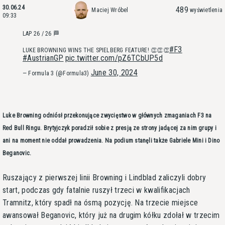
30.06.24
489
Maciej Wróbel
wyświetlenia
09:33
LAP 26 / 26 🏁
#F3
LUKE BROWNING WINS THE SPIELBERG FEATURE! 👏👏👏
#AustrianGP
pic.twitter.com/pZ6TCbUP5d
June 30, 2024
— Formula 3 (@Formula3)
Luke Browning odniósł przekonujące zwycięstwo w głównych zmaganiach F3 na
Red Bull Ringu. Brytyjczyk poradził sobie z presją ze strony jadącej za nim grupy i
ani na moment nie oddał prowadzenia. Na podium stanęli także Gabriele Mini i Dino
Beganovic.
Ruszający z pierwszej linii Browning i Lindblad zaliczyli dobry
start, podczas gdy fatalnie ruszył trzeci w kwalifikacjach
Tramnitz, który spadł na ósmą pozycję. Na trzecie miejsce
awansował Beganovic, który już na drugim kółku zdołał w trzecim