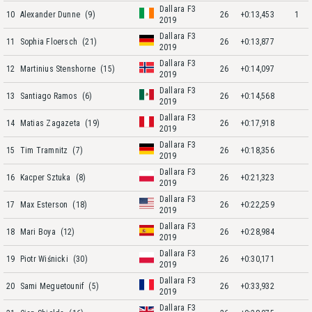
Dallara F3
10
Alexander Dunne
(9)
26
+0:13,453
1
2019
Dallara F3
11
Sophia Floersch
(21)
26
+0:13,877
2019
Dallara F3
12
Martinius Stenshorne
(15)
26
+0:14,097
2019
Dallara F3
13
Santiago Ramos
(6)
26
+0:14,568
2019
Dallara F3
14
Matias Zagazeta
(19)
26
+0:17,918
2019
Dallara F3
15
Tim Tramnitz
(7)
26
+0:18,356
2019
Dallara F3
16
Kacper Sztuka
(8)
26
+0:21,323
2019
Dallara F3
17
Max Esterson
(18)
26
+0:22,259
2019
Dallara F3
18
Mari Boya
(12)
26
+0:28,984
2019
Dallara F3
19
Piotr Wiśnicki
(30)
26
+0:30,171
2019
Dallara F3
20
Sami Meguetounif
(5)
26
+0:33,932
2019
Dallara F3