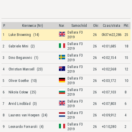
P.
Kierowca (Nr)
Nar.
Samochód
Okr.
Czas/strata
Pkt.
Dallara F3
1
Luke Browning
(14)
26
0h37m22,286
25
2019
Dallara F3
2
Gabriele Mini
(2)
26
+0:01,685
18
2019
Dallara F3
3
Dino Beganovic
(1)
26
+0:02,154
15
2019
Dallara F3
4
Christian Mansell
(23)
26
+0:02,568
12
2019
Dallara F3
5
Oliver Goethe
(10)
26
+0:03,172
10
2019
Dallara F3
6
Nikoła Cołow
(25)
26
+0:07,103
8
2019
Dallara F3
7
Arvid Lindblad
(3)
26
+0:07,803
6
2019
Dallara F3
8
Laurens van Hoepen
(24)
26
+0:09,912
4
2019
Dallara F3
9
Leonardo Fornaroli
(4)
26
+0:10,280
2
2019