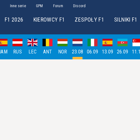
Inne serie
GPM
Forum
Discord
F1 2026
KIEROWCY F1
ZESPOŁY F1
SILNIKI F1
HAM
RUS
LEC
ANT
NOR
23.08
06.09
13.09
26.09
11.