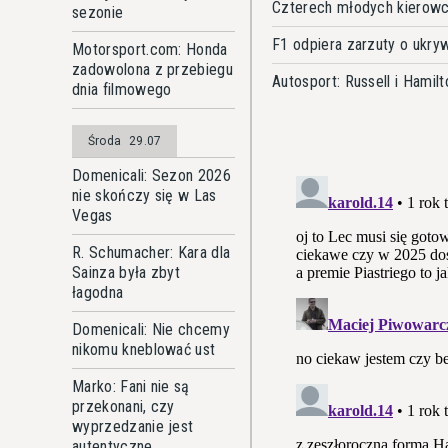
Czterech młodych kierowc
sezonie
F1 odpiera zarzuty o ukry
Motorsport.com: Honda
zadowolona z przebiegu
Autosport: Russell i Hami
dnia filmowego
Środa
29.07
Domenicali: Sezon 2026
nie skończy się w Las
Vegas
R. Schumacher: Kara dla
Sainza była zbyt
łagodna
Domenicali: Nie chcemy
nikomu kneblować ust
Marko: Fani nie są
przekonani, czy
wyprzedzanie jest
autentyczne