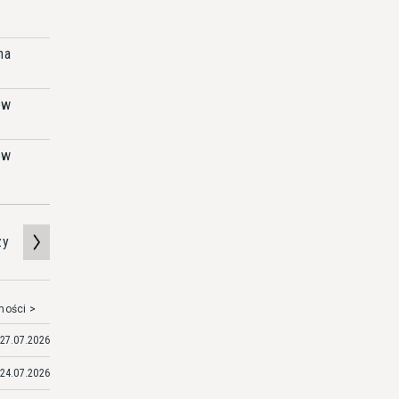
y
na
ów
ów
zy
mości >
27.07.2026
24.07.2026