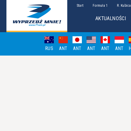
Start
Formuła 1
R. Kubica
AKTUALNOŚCI
RUS
ANT
ANT
ANT
ANT
ANT