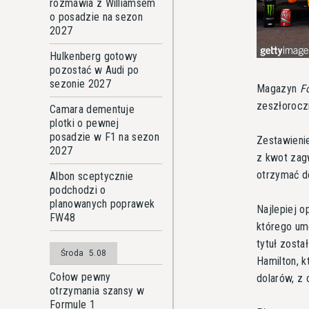
rozmawia z Williamsem
o posadzie na sezon
2027
Hulkenberg gotowy
pozostać w Audi po
sezonie 2027
Magazyn
F
zeszłorocz
Camara dementuje
plotki o pewnej
posadzie w F1 na sezon
Zestawieni
2027
z kwot zag
otrzymać d
Albon sceptycznie
podchodzi o
planowanych poprawek
Najlepiej o
FW48
którego um
tytuł zosta
Środa
5.08
Hamilton, 
Cołow pewny
dolarów, z
otrzymania szansy w
Formule 1