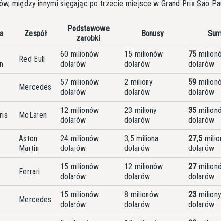
ów, między innymi sięgając po trzecie miejsce w Grand Prix Sao Pa
Podstawowe
ca
Zespół
Bonusy
Su
zarobki
60 milionów
15 milionów
75
milion
Red Bull
n
dolarów
dolarów
dolarów
57 milionów
2 miliony
59
milion
Mercedes
dolarów
dolarów
dolarów
12 milionów
23 miliony
35
milion
ris
McLaren
dolarów
dolarów
dolarów
Aston
24 milionów
3,5 miliona
27,5
milio
Martin
dolarów
dolarów
dolarów
15 milionów
12 milionów
27
milion
Ferrari
dolarów
dolarów
dolarów
15 milionów
8 milionów
23
milion
Mercedes
dolarów
dolarów
dolarów