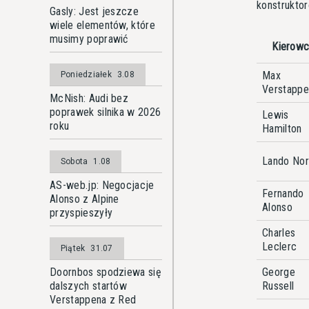
konstruktor
Gasly: Jest jeszcze
wiele elementów, które
musimy poprawić
Kierow
Max
Poniedziałek
3.08
Verstappe
McNish: Audi bez
poprawek silnika w 2026
Lewis
roku
Hamilton
Lando Nor
Sobota
1.08
AS-web.jp: Negocjacje
Fernando
Alonso z Alpine
Alonso
przyspieszyły
Charles
Leclerc
Piątek
31.07
George
Doornbos spodziewa się
Russell
dalszych startów
Verstappena z Red