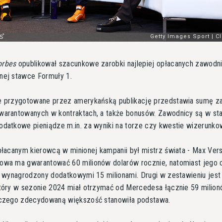
orbes
opublikował szacunkowe zarobki najlepiej opłacanych zawod
nej stawce Formuły 1.
e przygotowane przez amerykańską publikację przedstawia sumę 
warantowanych w kontraktach, a także bonusów. Zawodnicy są w sta
odatkowe pieniądze m.in. za wyniki na torze czy kwestie wizerunko
płacanym kierowcą w minionej kampanii był mistrz świata - Max Ver
owa ma gwarantować 60 milionów dolarów rocznie, natomiast jego 
ł wynagrodzony dodatkowymi 15 milionami. Drugi w zestawieniu jest
który w sezonie 2024 miał otrzymać od Mercedesa łącznie 59 milio
 czego zdecydowaną większość stanowiła podstawa.