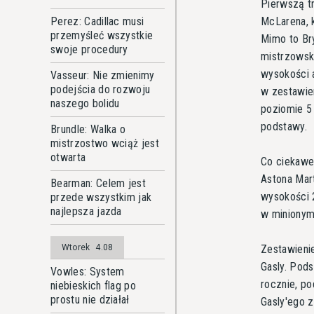
Pierwszą t
McLarena, 
Perez: Cadillac musi
przemyśleć wszystkie
Mimo to Bry
swoje procedury
mistrzowski
wysokości 
Vasseur: Nie zmienimy
podejścia do rozwoju
w zestawie
naszego bolidu
poziomie 5
podstawy.
Brundle: Walka o
mistrzostwo wciąż jest
otwarta
Co ciekawe
Astona Mar
Bearman: Celem jest
wysokości 
przede wszystkim jak
najlepsza jazda
w minionym 
Zestawieni
Wtorek
4.08
Gasly. Pod
Vowles: System
rocznie, po
niebieskich flag po
prostu nie działał
Gasly'ego z