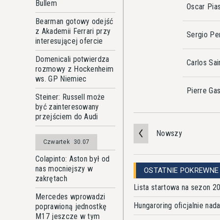
Bullem
Oscar Pias
Bearman gotowy odejść
z Akademii Ferrari przy
Sergio Pe
interesującej ofercie
Domenicali potwierdza
Carlos Sai
rozmowy z Hockenheim
ws. GP Niemiec
Pierre Gas
Steiner: Russell może
być zainteresowany
przejściem do Audi
Nowszy
Czwartek
30.07
Colapinto: Aston był od
nas mocniejszy w
OSTATNIE POKREWNE
zakrętach
Lista startowa na sezon 2
Mercedes wprowadzi
Hungaroring oficjalnie na
poprawioną jednostkę
M17 jeszcze w tym