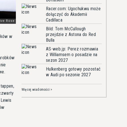
Racer.com: Ugochukwu może
dołączyć do Akademii
Cadillaca
Bild: Tom McCullough
przejdzie z Astona do Red
ników w
Bulla
AS-web.jp: Perez rozmawia
z Williamsem o posadzie na
zarobków
sezon 2027
nie
Hulkenberg gotowy pozostać
we.
w Audi po sezonie 2027
stappen,
Więcej wiadomości >
czwarty
 Lewis
nów