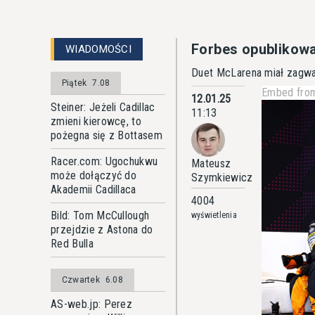
Forbes opublikow
WIADOMOŚCI
Duet McLarena miał zagwa
Piątek
7.08
Embed from
12.01.25
Steiner: Jeżeli Cadillac
11:13
zmieni kierowcę, to
pożegna się z Bottasem
Racer.com: Ugochukwu
Mateusz
może dołączyć do
Szymkiewicz
Akademii Cadillaca
4004
Bild: Tom McCullough
wyświetlenia
przejdzie z Astona do
Red Bulla
Czwartek
6.08
AS-web.jp: Perez