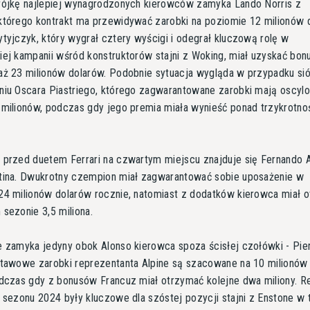
rójkę najlepiej wynagrodzonych kierowców zamyka Lando Norris z
którego kontrakt ma przewidywać zarobki na poziomie 12 milionów 
tyjczyk, który wygrał cztery wyścigi i odegrał kluczową rolę w
ej kampanii wśród konstruktorów stajni z Woking, miał uzyskać bon
aż 23 milionów dolarów. Podobnie sytuacja wygląda w przypadku s
niu Oscara Piastriego, którego zagwarantowane zarobki mają oscyl
 milionów, podczas gdy jego premia miała wynieść ponad trzykrotno
 przed duetem Ferrari na czwartym miejscu znajduje się Fernando 
tina. Dwukrotny czempion miał zagwarantować sobie uposażenie w
24 milionów dolarów rocznie, natomiast z dodatków kierowca miał 
sezonie 3,5 miliona.
e zamyka jedyny obok Alonso kierowca spoza ścisłej czołówki - Pie
stawowe zarobki reprezentanta Alpine są szacowane na 10 milionów
dczas gdy z bonusów Francuz miał otrzymać kolejne dwa miliony. Re
 sezonu 2024 były kluczowe dla szóstej pozycji stajni z Enstone w t