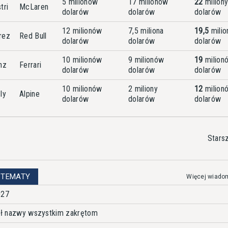
5 milionów
17 milionów
22
milion
tri
McLaren
dolarów
dolarów
dolarów
12 milionów
7,5 miliona
19,5
milio
rez
Red Bull
dolarów
dolarów
dolarów
10 milionów
9 milionów
19
milion
nz
Ferrari
dolarów
dolarów
dolarów
10 milionów
2 miliony
12
milion
ly
Alpine
dolarów
dolarów
dolarów
Stars
 TEMATY
Więcej wiado
027
dał nazwy wszystkim zakrętom