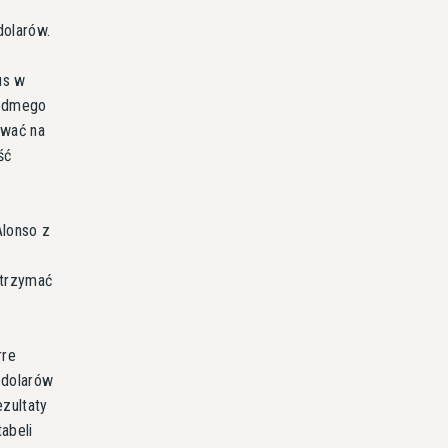
dolarów.
us w
iódmego
ować na
ść
Alonso z
otrzymać
rre
 dolarów
zultaty
abeli