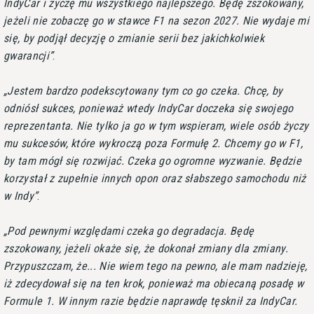
IndyCar i życzę mu wszystkiego najlepszego. Będę zszokowany,
jeżeli nie zobaczę go w stawce F1 na sezon 2027. Nie wydaje mi
się, by podjął decyzję o zmianie serii bez jakichkolwiek
gwarancji
.
Jestem bardzo podekscytowany tym co go czeka. Chcę, by
odniósł sukces, ponieważ wtedy IndyCar doczeka się swojego
reprezentanta. Nie tylko ja go w tym wspieram, wiele osób życzy
mu sukcesów, które wykroczą poza Formułę 2. Chcemy go w F1,
by tam mógł się rozwijać. Czeka go ogromne wyzwanie. Będzie
korzystał z zupełnie innych opon oraz słabszego samochodu niż
w Indy
.
Pod pewnymi względami czeka go degradacja. Będę
zszokowany, jeżeli okaże się, że dokonał zmiany dla zmiany.
Przypuszczam, że... Nie wiem tego na pewno, ale mam nadzieję,
iż zdecydował się na ten krok, ponieważ ma obiecaną posadę w
Formule 1. W innym razie będzie naprawdę tęsknił za IndyCar.