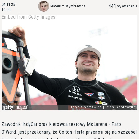
04.11.25
441
Mateusz Szymkiewicz
wyświetlenia
16:00
Embed from Getty Images
Zawodnik IndyCar oraz kierowca testowy McLarena - Pato
O'Ward, jest przekonany, że Colton Herta przenosi się na szczebel