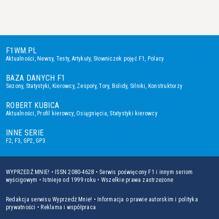
F1WM.PL
Aktualności
,
Newsy
,
Testy
,
Artykuły
,
Słowniczek pojęć F1
,
Polacy
BAZA DANYCH F1
Sezony
,
Statystyki
,
Kierowcy
,
Zespoły
,
Tory
,
Bolidy
,
Silniki
,
Konstruktorzy
ROBERT KUBICA
Aktualności
,
Profil kierowcy
,
Osiągnięcia
,
Statystyki kierowcy
INNE SERIE
F2
,
F3
,
GP2
,
GP3
WYPRZEDŹ MNIE! • ISSN 2080-4628 • Serwis poświęcony F1 i innym seriom
wyścigowym • Istnieje od 1999 roku • Wszelkie prawa zastrzeżone
Redakcja serwisu Wyprzedź Mnie!
•
Informacja o prawie autorskim i polityka
prywatności
•
Reklama i współpraca