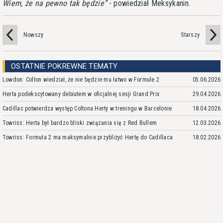
Wiem, że na pewno tak będzie
- powiedział Meksykanin.
Nowszy
Starszy
OSTATNIE POKREWNE TEMATY
Lowdon: Colton wiedział, że nie będzie mu łatwo w Formule 2
05.06.2026
Herta podekscytowany debiutem w oficjalnej sesji Grand Prix
29.04.2026
Cadillac potwierdza występ Coltona Herty w treningu w Barcelonie
18.04.2026
Towriss: Herta był bardzo bliski związania się z Red Bullem
12.03.2026
Towriss: Formuła 2 ma maksymalnie przybliżyć Hertę do Cadillaca
18.02.2026