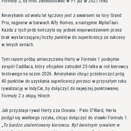
Formuły 2, by móc zadebiutować w F1 już w 2027 roku.
Amerykanin od wielu lat łączony jest z awansem na tory Grand
Prix, najpierw w barwach Alfy Romeo, a następnie AlphaTauri.
Każda z tych prób kończyła się jednak niepowodzeniem przez
brak wystarczającej liczby punktów do superlicencji za sukcesy
w innych seriach.
Tym razem próbę umieszczenia Herty w Formule 1 podejmie
zespół Cadillaca, który oficjalnie zatrudnił 25-latka w roli kierowcy
testowego na sezon 2026. Amerykanin chcąc przekroczyć próg
40 punktów do uzyskania superlicencji porzuci w przyszłym roku
rywalizację w IndyCar, by dołączyć do najwyżej punktowanej
Formuły 2 z ekipą Hitech.
Jak przyznaje rywal Herty zza Oceanu - Pato O'Ward, Herta
podjął się wielkiego ryzyka, chcąc dołączyć do stawki Formuły 1.
To bardzo utalentowany kierowca. Był świetnym rywalem w