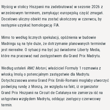
Wyścig w stolicy Hiszpanii ma zadebiutować w sezonie 2026 z
wrześniowym terminem, zamykając europejską część zmagań.
Docelowo uliczny obiekt ma zostać ukończony w czerwcu, by
następnie uzyskać homologację FIA.
Mimo to według licznych spekulacji, opóźnienia w budowie
Madringu są na tyle duże, że dotrzymanie planowanych terminów
jest nierealne. O sytuacji ma być już świadome Liberty Media,
które ma pracować nad zastępstwem dla Grand Prix Madrytu.
Według ustaleń
RMC Motori
, właściciel Formuły 1 rozmawia z
włoską Imolą o potencjalnym zastępstwie dla Madrytu.
Dotychczasowa arena Grand Prix Emilii-Romanii mogłaby utworzyć
podwójną rundę z Monzą, ze względu na fakt, iż organizator
Grand Prix Hiszpanii na Circuit de Catalunya nie zamierza iść na
ustępstwa względem Madrytu, oddając zastępcy czerwcowy
termin.