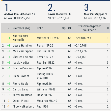
1.
2.
3.
Andrea Kimi Antonelli
12
Lewis Hamilton
44
Max Verstappen
3
68 okr. 1h28m15,758
68 okr. +0:10,768
68 okr. +0:11,276
Czas/strata/powód
P.
Z.
Kierowca (Nr)
Bolid
Op.
Ok.
B
nieukończ.
Andrea Kimi
1
+1
Mercedes F1 W17
68
1h28m15,758
1
Antonelli
2
+3
Lewis Hamilton
Ferrari SF-26
68
+0:10,768
1
3
+3
Max Verstappen
Red Bull RB22
68
+0:11,276
1
4
+4
Charles Leclerc
Ferrari SF-26
68
+0:44,151
1
5
+2
Isack Hadjar
Red Bull RB22
67
+1 okr.
3
6
+4
Franco Colapinto
Alpine A526
67
+1 okr.
1
Racing Bulls
7
+5
Liam Lawson
67
+1 okr.
1
VCARB03
8
+6
Pierre Gasly
Alpine A526
67
+1 okr.
1
9
+6
Carlos Sainz
Williams FW48
67
+1 okr.
2
10
+6
Oliver Bearman
Haas VF-26
67
+1 okr.
1
11
-7
Oscar Piastri
McLaren MCL40
66
+2 okr.
3
12
-1
Nico Hulkenberg
Audi R26
66
+2 okr.
2