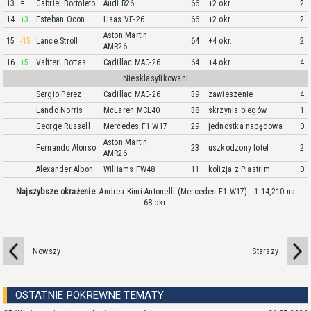
13
=
Gabriel Bortoleto
Audi R26
66
+2 okr.
2
14
+3
Esteban Ocon
Haas VF-26
66
+2 okr.
2
Aston Martin
15
-15
Lance Stroll
64
+4 okr.
2
AMR26
16
+5
Valtteri Bottas
Cadillac MAC-26
64
+4 okr.
4
Niesklasyfikowani
Sergio Perez
Cadillac MAC-26
39
zawieszenie
4
Lando Norris
McLaren MCL40
38
skrzynia biegów
1
George Russell
Mercedes F1 W17
29
jednostka napędowa
0
Aston Martin
Fernando Alonso
23
uszkodzony fotel
2
AMR26
Alexander Albon
Williams FW48
11
kolizja z Piastrim
0
Najszybsze okrażenie:
Andrea Kimi Antonelli (Mercedes F1 W17) - 1:14,210 na
68 okr.
Nowszy
Starszy
OSTATNIE POKREWNE TEMATY