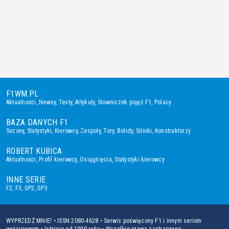
F1WM.PL
Aktualności
,
Newsy
,
Testy
,
Artykuły
,
Słowniczek pojęć F1
,
Polacy
BAZA DANYCH F1
Sezony
,
Statystyki
,
Kierowcy
,
Zespoły
,
Tory
,
Bolidy
,
Silniki
,
Konstruktorzy
ROBERT KUBICA
Aktualności
,
Profil kierowcy
,
Osiągnięcia
,
Statystyki kierowcy
INNE SERIE
F2
,
F3
,
GP2
,
GP3
WYPRZEDŹ MNIE! • ISSN 2080-4628 • Serwis poświęcony F1 i innym seriom
wyścigowym • Istnieje od 1999 roku • Wszelkie prawa zastrzeżone