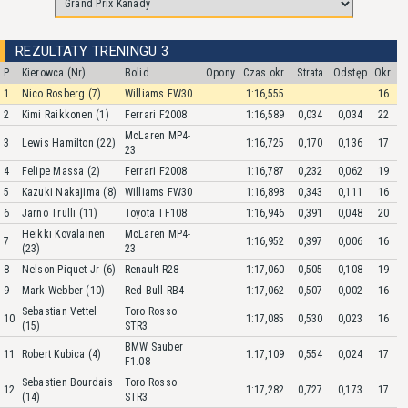
REZULTATY TRENINGU 3
P.
Kierowca (Nr)
Bolid
Opony
Czas okr.
Strata
Odstęp
Okr.
1
Nico Rosberg (7)
Williams FW30
1:16,555
16
2
Kimi Raikkonen (1)
Ferrari F2008
1:16,589
0,034
0,034
22
McLaren MP4-
3
Lewis Hamilton (22)
1:16,725
0,170
0,136
17
23
4
Felipe Massa (2)
Ferrari F2008
1:16,787
0,232
0,062
19
5
Kazuki Nakajima (8)
Williams FW30
1:16,898
0,343
0,111
16
6
Jarno Trulli (11)
Toyota TF108
1:16,946
0,391
0,048
20
Heikki Kovalainen
McLaren MP4-
7
1:16,952
0,397
0,006
16
(23)
23
8
Nelson Piquet Jr (6)
Renault R28
1:17,060
0,505
0,108
19
9
Mark Webber (10)
Red Bull RB4
1:17,062
0,507
0,002
16
Sebastian Vettel
Toro Rosso
10
1:17,085
0,530
0,023
16
(15)
STR3
BMW Sauber
11
Robert Kubica (4)
1:17,109
0,554
0,024
17
F1.08
Sebastien Bourdais
Toro Rosso
12
1:17,282
0,727
0,173
17
(14)
STR3