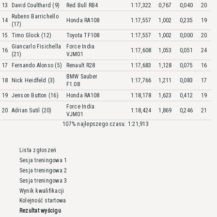
13
David Coulthard (9)
Red Bull RB4
1:17,322
0,767
0,040
20
Rubens Barrichello
14
Honda RA108
1:17,557
1,002
0,235
19
(17)
15
Timo Glock (12)
Toyota TF108
1:17,557
1,002
0,000
20
Giancarlo Fisichella
Force India
16
1:17,608
1,053
0,051
24
(21)
VJM01
17
Fernando Alonso (5)
Renault R28
1:17,683
1,128
0,075
16
BMW Sauber
18
Nick Heidfeld (3)
1:17,766
1,211
0,083
17
F1.08
19
Jenson Button (16)
Honda RA108
1:18,178
1,623
0,412
19
Force India
20
Adrian Sutil (20)
1:18,424
1,869
0,246
21
VJM01
107% najlepszego czasu: 1:21,913
Lista zgłoszeń
Sesja treningowa 1
Sesja treningowa 2
Sesja treningowa 3
Wynik kwalifikacji
Kolejność startowa
Rezultat wyścigu