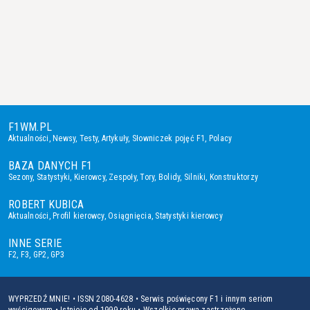
F1WM.PL
Aktualności
,
Newsy
,
Testy
,
Artykuły
,
Słowniczek pojęć F1
,
Polacy
BAZA DANYCH F1
Sezony
,
Statystyki
,
Kierowcy
,
Zespoły
,
Tory
,
Bolidy
,
Silniki
,
Konstruktorzy
ROBERT KUBICA
Aktualności
,
Profil kierowcy
,
Osiągnięcia
,
Statystyki kierowcy
INNE SERIE
F2
,
F3
,
GP2
,
GP3
WYPRZEDŹ MNIE! • ISSN 2080-4628 • Serwis poświęcony F1 i innym seriom
wyścigowym • Istnieje od 1999 roku • Wszelkie prawa zastrzeżone