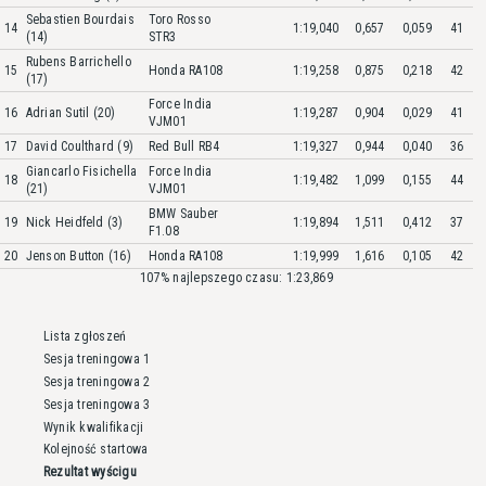
Sebastien Bourdais
Toro Rosso
14
1:19,040
0,657
0,059
41
(14)
STR3
Rubens Barrichello
15
Honda RA108
1:19,258
0,875
0,218
42
(17)
Force India
16
Adrian Sutil (20)
1:19,287
0,904
0,029
41
VJM01
17
David Coulthard (9)
Red Bull RB4
1:19,327
0,944
0,040
36
Giancarlo Fisichella
Force India
18
1:19,482
1,099
0,155
44
(21)
VJM01
BMW Sauber
19
Nick Heidfeld (3)
1:19,894
1,511
0,412
37
F1.08
20
Jenson Button (16)
Honda RA108
1:19,999
1,616
0,105
42
107% najlepszego czasu: 1:23,869
Lista zgłoszeń
Sesja treningowa 1
Sesja treningowa 2
Sesja treningowa 3
Wynik kwalifikacji
Kolejność startowa
Rezultat wyścigu