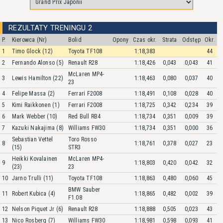
REZULTATY TRENINGU 2
P.
Kierowca (Nr)
Bolid
Opony
Czas okr.
Strata
Odstęp
Okr.
1
Timo Glock (12)
Toyota TF108
1:18,383
44
2
Fernando Alonso (5)
Renault R28
1:18,426
0,043
0,043
41
McLaren MP4-
3
Lewis Hamilton (22)
1:18,463
0,080
0,037
40
23
4
Felipe Massa (2)
Ferrari F2008
1:18,491
0,108
0,028
40
5
Kimi Raikkonen (1)
Ferrari F2008
1:18,725
0,342
0,234
39
6
Mark Webber (10)
Red Bull RB4
1:18,734
0,351
0,009
39
7
Kazuki Nakajima (8)
Williams FW30
1:18,734
0,351
0,000
36
Sebastian Vettel
Toro Rosso
8
1:18,761
0,378
0,027
23
(15)
STR3
Heikki Kovalainen
McLaren MP4-
9
1:18,803
0,420
0,042
32
(23)
23
10
Jarno Trulli (11)
Toyota TF108
1:18,863
0,480
0,060
45
BMW Sauber
11
Robert Kubica (4)
1:18,865
0,482
0,002
39
F1.08
12
Nelson Piquet Jr (6)
Renault R28
1:18,888
0,505
0,023
43
13
Nico Rosberg (7)
Williams FW30
1:18,981
0,598
0,093
41