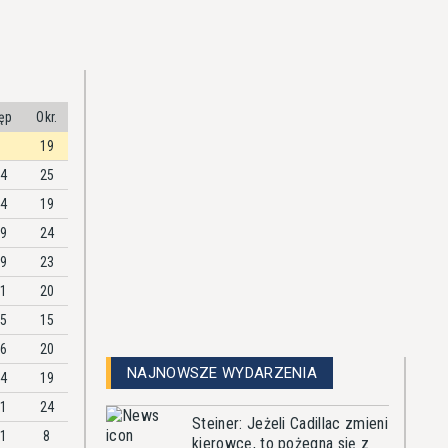
ęp
Okr.
19
84
25
44
19
59
24
89
23
51
20
95
15
76
20
NAJNOWSZE WYDARZENIA
14
19
81
24
Steiner: Jeżeli Cadillac zmieni
21
8
kierowcę, to pożegna się z