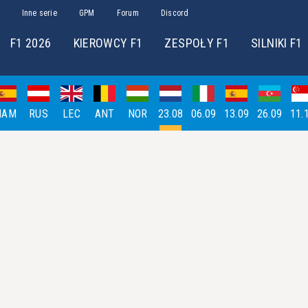
Inne serie
GPM
Forum
Discord
F1 2026
KIEROWCY F1
ZESPOŁY F1
SILNIKI F1
HAM
RUS
LEC
ANT
NOR
23.08
06.09
13.09
26.09
11.