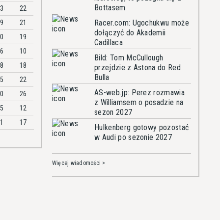
Bottasem
83
22
Racer.com: Ugochukwu może
29
21
dołączyć do Akademii
00
19
Cadillaca
26
10
Bild: Tom McCullough
38
18
przejdzie z Astona do Red
Bulla
85
22
AS-web.jp: Perez rozmawia
60
26
z Williamsem o posadzie na
35
12
sezon 2027
61
17
Hulkenberg gotowy pozostać
w Audi po sezonie 2027
Więcej wiadomości >