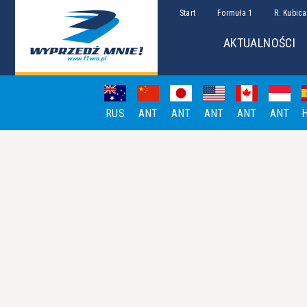
Start
Formuła 1
R. Kubica
AKTUALNOŚCI
RUS
ANT
ANT
ANT
ANT
ANT