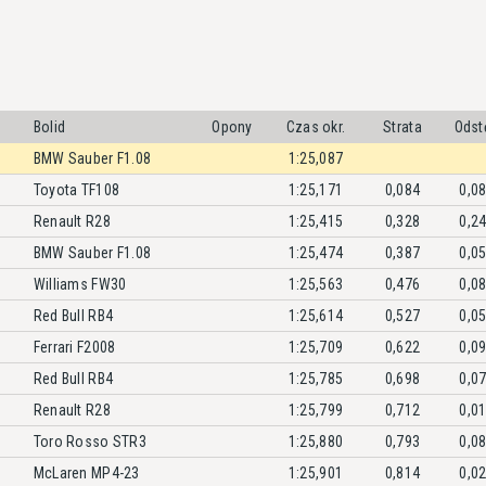
Bolid
Opony
Czas okr.
Strata
Odst
BMW Sauber F1.08
1:25,087
Toyota TF108
1:25,171
0,084
0,0
Renault R28
1:25,415
0,328
0,2
BMW Sauber F1.08
1:25,474
0,387
0,0
Williams FW30
1:25,563
0,476
0,0
Red Bull RB4
1:25,614
0,527
0,0
Ferrari F2008
1:25,709
0,622
0,0
Red Bull RB4
1:25,785
0,698
0,0
Renault R28
1:25,799
0,712
0,0
Toro Rosso STR3
1:25,880
0,793
0,0
McLaren MP4-23
1:25,901
0,814
0,0