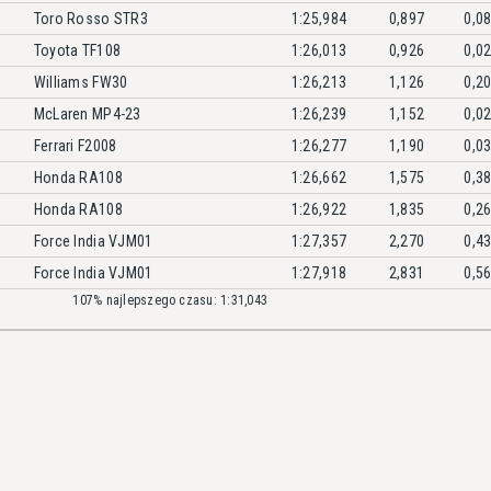
Toro Rosso STR3
1:25,984
0,897
0,0
Toyota TF108
1:26,013
0,926
0,0
Williams FW30
1:26,213
1,126
0,2
McLaren MP4-23
1:26,239
1,152
0,0
Ferrari F2008
1:26,277
1,190
0,0
Honda RA108
1:26,662
1,575
0,3
Honda RA108
1:26,922
1,835
0,2
Force India VJM01
1:27,357
2,270
0,4
Force India VJM01
1:27,918
2,831
0,5
107% najlepszego czasu: 1:31,043