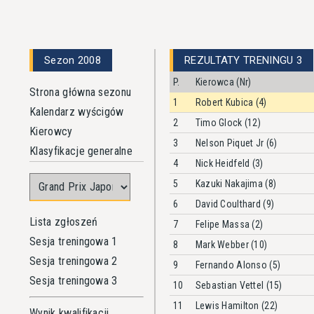
Sezon 2008
REZULTATY TRENINGU 3
P.
Kierowca (Nr)
Strona główna sezonu
1
Robert Kubica (4)
Kalendarz wyścigów
2
Timo Glock (12)
Kierowcy
3
Nelson Piquet Jr (6)
Klasyfikacje generalne
4
Nick Heidfeld (3)
5
Kazuki Nakajima (8)
6
David Coulthard (9)
Lista zgłoszeń
7
Felipe Massa (2)
Sesja treningowa 1
8
Mark Webber (10)
Sesja treningowa 2
9
Fernando Alonso (5)
Sesja treningowa 3
10
Sebastian Vettel (15)
11
Lewis Hamilton (22)
Wynik kwalifikacji