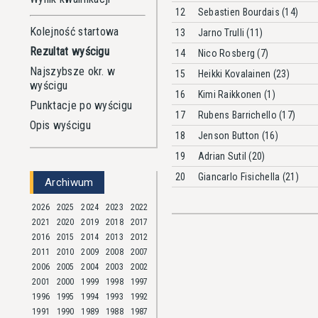
12
Sebastien Bourdais (14)
Kolejność startowa
13
Jarno Trulli (11)
Rezultat wyścigu
14
Nico Rosberg (7)
Najszybsze okr. w
15
Heikki Kovalainen (23)
wyścigu
16
Kimi Raikkonen (1)
Punktacje po wyścigu
17
Rubens Barrichello (17)
Opis wyścigu
18
Jenson Button (16)
19
Adrian Sutil (20)
20
Giancarlo Fisichella (21)
Archiwum
2026
2025
2024
2023
2022
2021
2020
2019
2018
2017
2016
2015
2014
2013
2012
2011
2010
2009
2008
2007
2006
2005
2004
2003
2002
2001
2000
1999
1998
1997
1996
1995
1994
1993
1992
1991
1990
1989
1988
1987