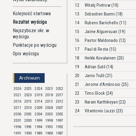
12
Witalij Pietrow (10)
Kolejność startowa
13
Sebastien Buemi (18)
Rezultat wyścigu
14
Rubens Barrichello (11)
Najszybsze okr. w
15
Jaime Alguersuari (19)
wyścigu
16
Pastor Maldonado (12)
Punktacje po wyścigu
17
Paul di Resta (15)
Opis wyścigu
18
Heikki Kovalainen (20)
19
Adrian Sutil (14)
20
Jarno Trulli (21)
Archiwum
21
Jerome d'Ambrosio (25)
2026
2025
2024
2023
2022
22
Timo Glock (24)
2021
2020
2019
2018
2017
2016
2015
2014
2013
2012
23
Narain Karthikeyan (22)
2011
2010
2009
2008
2007
24
Vitantonio Liuzzi (23)
2006
2005
2004
2003
2002
2001
2000
1999
1998
1997
1996
1995
1994
1993
1992
1991
1990
1989
1988
1987