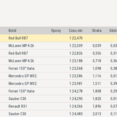
Bolid
Opony
Czas okr.
Strata
Odst
Red Bull RB7
1:22,470
McLaren MP4-26
1:22,509
0,039
0,0
Red Bull RB7
1:22,826
0,356
0,3
McLaren MP4-26
1:23,188
0,718
0,3
Ferrari 150° Italia
1:23,568
1,098
0,3
Mercedes GP W02
1:23,586
1,116
0,0
Mercedes GP W02
1:23,981
1,511
0,3
Ferrari 150° Italia
1:24,278
1,808
0,2
Sauber C30
1:24,290
1,820
0,0
Renault R31
1:24,366
1,896
0,0
Sauber C30
1:24,483
2,013
0,1