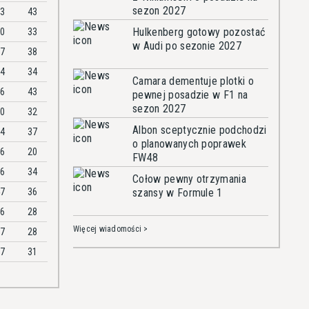
sezon 2027
03
43
Hulkenberg gotowy pozostać
10
33
w Audi po sezonie 2027
07
38
54
34
Camara dementuje plotki o
46
43
pewnej posadzie w F1 na
sezon 2027
70
32
Albon sceptycznie podchodzi
44
37
o planowanych poprawek
06
20
FW48
66
34
Cołow pewny otrzymania
47
36
szansy w Formule 1
26
28
Więcej wiadomości >
07
28
07
31