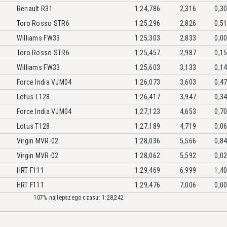
Renault R31
1:24,786
2,316
0,3
Toro Rosso STR6
1:25,296
2,826
0,5
Williams FW33
1:25,303
2,833
0,0
Toro Rosso STR6
1:25,457
2,987
0,1
Williams FW33
1:25,603
3,133
0,1
Force India VJM04
1:26,073
3,603
0,4
Lotus T128
1:26,417
3,947
0,3
Force India VJM04
1:27,123
4,653
0,7
Lotus T128
1:27,189
4,719
0,0
Virgin MVR-02
1:28,036
5,566
0,8
Virgin MVR-02
1:28,062
5,592
0,0
HRT F111
1:29,469
6,999
1,4
HRT F111
1:29,476
7,006
0,0
107% najlepszego czasu: 1:28,242