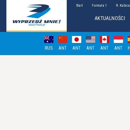
Start
Formuła 1
R. Kubica
AKTUALNOŚCI
RUS
ANT
ANT
ANT
ANT
ANT