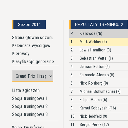
Sezon 2011
REZULTATY TRENINGU 2
P.
Kierowca (Nr)
Strona główna sezonu
1
Mark Webber (2)
Kalendarz wyścigów
2
Lewis Hamilton (3)
Kierowcy
3
Sebastian Vettel (1)
Klasyfikacje generalne
4
Jenson Button (4)
5
Fernando Alonso (5)
6
Nico Rosberg (8)
Lista zgłoszeń
7
Michael Schumacher (7)
Sesja treningowa 1
8
Felipe Massa (6)
Sesja treningowa 2
9
Kamui Kobayashi (16)
Sesja treningowa 3
10
Nick Heidfeld (9)
11
Sergio Perez (17)
Wynik kwalifikacji