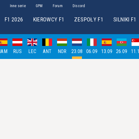
Inne serie
GPM
Forum
Discord
F1 2026
KIEROWCY F1
ZESPOŁY F1
SILNIKI F1
HAM
RUS
LEC
ANT
NOR
23.08
06.09
13.09
26.09
11.