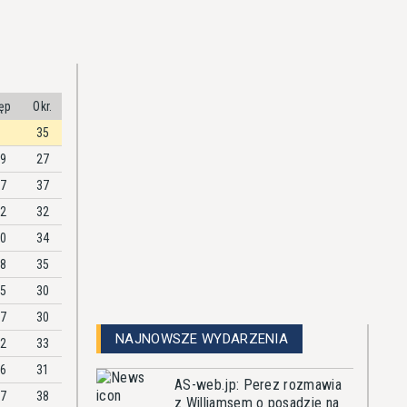
ęp
Okr.
35
39
27
17
37
62
32
80
34
18
35
95
30
97
30
NAJNOWSZE WYDARZENIA
12
33
76
31
AS-web.jp: Perez rozmawia
17
38
z Williamsem o posadzie na