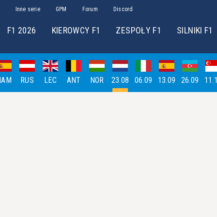
Inne serie
GPM
Forum
Discord
F1 2026
KIEROWCY F1
ZESPOŁY F1
SILNIKI F1
HAM
RUS
LEC
ANT
NOR
23.08
06.09
13.09
26.09
11.