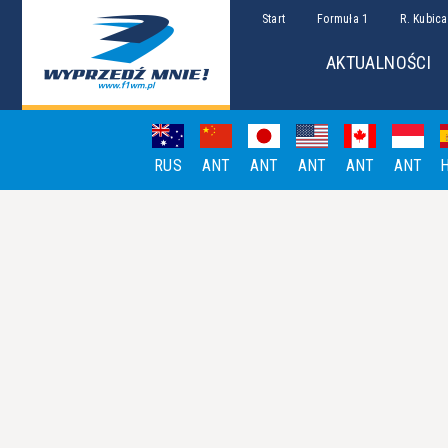
Start
Formuła 1
R. Kubica
AKTUALNOŚCI
RUS
ANT
ANT
ANT
ANT
ANT