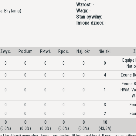
Wzrost:
-
a Brytania)
Waga:
-
Stan cywilny:
Imiona dzieci:
-
Zwyc.
Podium
Pktwł.
P.pos.
Naj. okr.
Nie skl.
Z
Equipe
0
0
0
0
0
0
Natio
0
0
0
0
0
4
Ecurie B
Ecurie 
0
0
0
0
0
1
HWM
,
Vi
Wa
0
0
0
0
0
3
Ecu
0
0
0
0
0
2
Ecu
0
0
0
0
0
10
(0,0%)
(0,0%)
(0,0%)
(0,0%)
(0,0%)
(43,5%)
 klasyfikacji generalnej, Zwyc. - zwycięstwa, Pktwł. - punktował, P. pos. - pole positions,