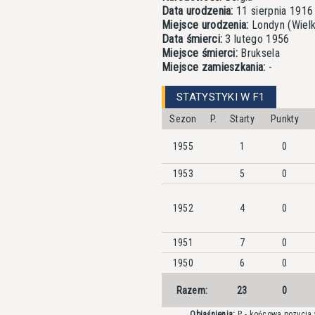
Data urodzenia:
11 sierpnia 1916
Miejsce urodzenia:
Londyn (Wielk
Data śmierci:
3 lutego 1956
Miejsce śmierci:
Bruksela
Miejsce zamieszkania:
-
STATYSTYKI W F1
Sezon
P.
Starty
Punkty
1955
1
0
1953
5
0
1952
4
0
1951
7
0
1950
6
0
Razem:
23
0
Objaśnienia:
P. - końcowa pozycja w