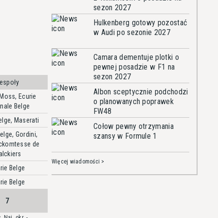
sezon 2027
Hulkenberg gotowy pozostać
w Audi po sezonie 2027
Camara dementuje plotki o
pewnej posadzie w F1 na
sezon 2027
espoły
Albon sceptycznie podchodzi
 Moss
,
Ecurie
o planowanych poprawek
nale Belge
FW48
elge
,
Maserati
Cołow pewny otrzymania
Belge
,
Gordini
,
szansy w Formule 1
ckomtesse de
lckiers
Więcej wiadomości >
rie Belge
rie Belge
7
 Naj. okr. -