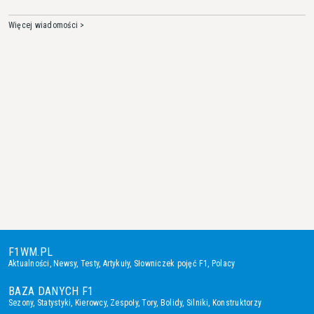
Więcej wiadomości >
F1WM.PL
Aktualności
,
Newsy
,
Testy
,
Artykuły
,
Słowniczek pojęć F1
,
Polacy
BAZA DANYCH F1
Sezony
,
Statystyki
,
Kierowcy
,
Zespoły
,
Tory
,
Bolidy
,
Silniki
,
Konstruktorzy