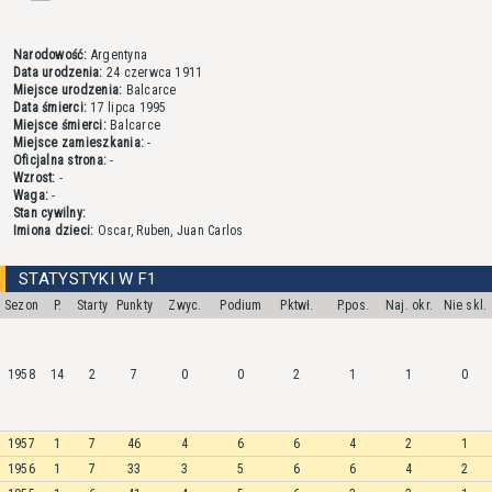
Narodowość:
Argentyna
Data urodzenia:
24 czerwca 1911
Miejsce urodzenia:
Balcarce
Data śmierci:
17 lipca 1995
Miejsce śmierci:
Balcarce
Miejsce zamieszkania:
-
Oficjalna strona:
-
Wzrost:
-
Waga:
-
Stan cywilny:
Imiona dzieci:
Oscar, Ruben, Juan Carlos
STATYSTYKI W F1
Sezon
P.
Starty
Punkty
Zwyc.
Podium
Pktwł.
P.pos.
Naj. okr.
Nie skl.
1958
14
2
7
0
0
2
1
1
0
1957
1
7
46
4
6
6
4
2
1
1956
1
7
33
3
5
6
6
4
2