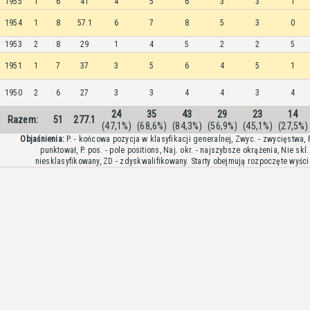
1955
1
6
41
4
5
6
3
3
1
1954
1
8
57.1
6
7
8
5
3
0
1953
2
8
29
1
4
5
2
2
5
1951
1
7
37
3
5
6
4
5
1
1950
2
6
27
3
3
4
4
3
4
24
35
43
29
23
14
Razem:
51
277.1
(47,1%)
(68,6%)
(84,3%)
(56,9%)
(45,1%)
(27,5%)
Objaśnienia:
P. - końcowa pozycja w klasyfikacji generalnej, Zwyc. - zwycięstwa, P
punktował, P. pos. - pole positions, Naj. okr. - najszybsze okrążenia, Nie skl. 
niesklasyfikowany, ZD - zdyskwalifikowany. Starty obejmują rozpoczęte wyści