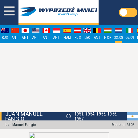
RUS
ANT
ANT
ANT
ANT
ANT
HAM
RUS
LEC
ANT
NOR
23.08
06.09
JUAN MANUEL
1951, 1954, 1955, 1956,
FANGIO
1957
Juan Manuel Fangio
Maserati 250F