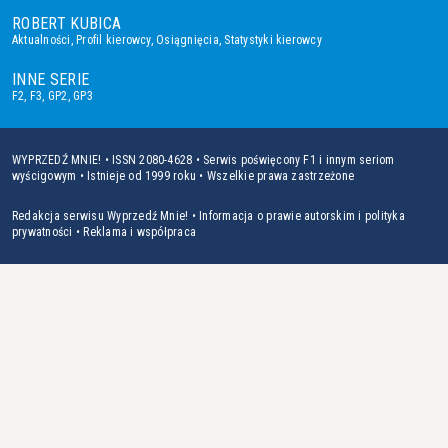
ROBERT KUBICA
Aktualności
,
Profil kierowcy
,
Osiągnięcia
,
Statystyki kierowcy
INNE SERIE
F2
,
F3
,
GP2
,
GP3
WYPRZEDŹ MNIE! • ISSN 2080-4628 • Serwis poświęcony F1 i innym seriom
wyścigowym • Istnieje od 1999 roku • Wszelkie prawa zastrzeżone
Redakcja serwisu Wyprzedź Mnie!
•
Informacja o prawie autorskim i polityka
prywatności
•
Reklama i współpraca