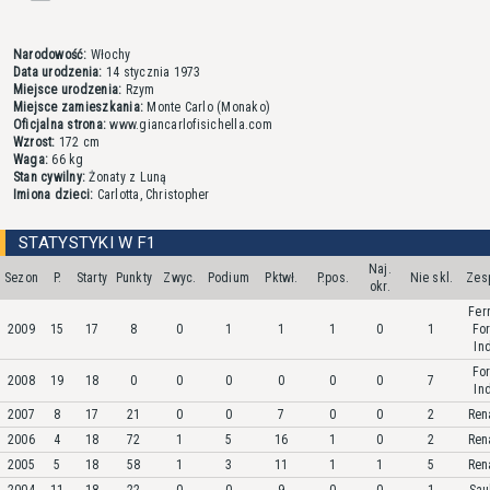
Narodowość:
Włochy
Data urodzenia:
14 stycznia 1973
Miejsce urodzenia:
Rzym
Miejsce zamieszkania:
Monte Carlo (Monako)
Oficjalna strona:
www.giancarlofisichella.com
Wzrost:
172 cm
Waga:
66 kg
Stan cywilny:
Żonaty z Luną
Imiona dzieci:
Carlotta, Christopher
STATYSTYKI W F1
Naj.
Sezon
P.
Starty
Punkty
Zwyc.
Podium
Pktwł.
P.pos.
Nie skl.
Zes
okr.
Ferr
2009
15
17
8
0
1
1
1
0
1
Fo
In
Fo
2008
19
18
0
0
0
0
0
0
7
In
2007
8
17
21
0
0
7
0
0
2
Ren
2006
4
18
72
1
5
16
1
0
2
Ren
2005
5
18
58
1
3
11
1
1
5
Ren