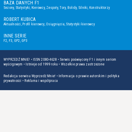
BAZA DANYCH F1
Sezony
,
Statystyki
,
Kierowcy
,
Zespoły
,
Tory
,
Bolidy
,
Silniki
,
Konstruktorzy
ROBERT KUBICA
Aktualności
,
Profil kierowcy
,
Osiągnięcia
,
Statystyki kierowcy
INNE SERIE
F2
,
F3
,
GP2
,
GP3
WYPRZEDŹ MNIE! • ISSN 2080-4628 • Serwis poświęcony F1 i innym seriom
wyścigowym • Istnieje od 1999 roku • Wszelkie prawa zastrzeżone
Redakcja serwisu Wyprzedź Mnie!
•
Informacja o prawie autorskim i polityka
prywatności
•
Reklama i współpraca