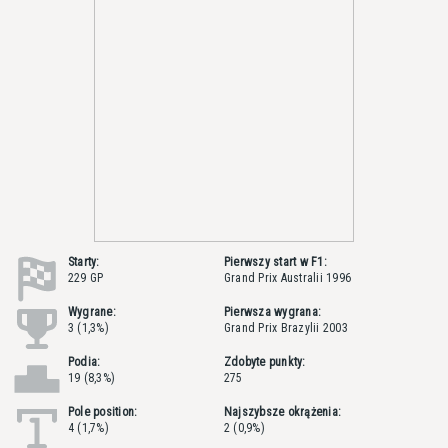
Starty:
Pierwszy start w F1:
229 GP
Grand Prix Australii 1996
Wygrane:
Pierwsza wygrana:
3 (1,3%)
Grand Prix Brazylii 2003
Podia:
Zdobyte punkty:
19 (8,3%)
275
Pole position:
Najszybsze okrążenia:
4 (1,7%)
2 (0,9%)