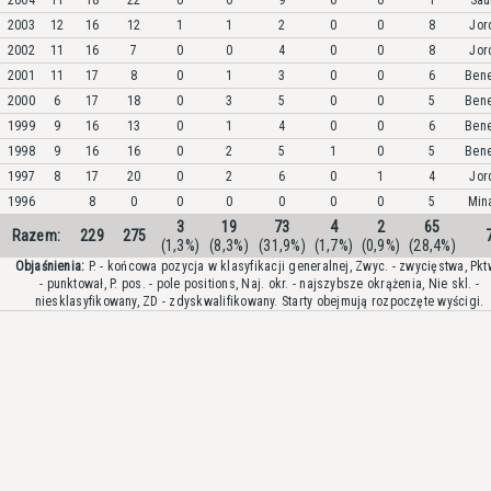
2004
11
18
22
0
0
9
0
0
1
Sau
2003
12
16
12
1
1
2
0
0
8
Jor
2002
11
16
7
0
0
4
0
0
8
Jor
2001
11
17
8
0
1
3
0
0
6
Bene
2000
6
17
18
0
3
5
0
0
5
Bene
1999
9
16
13
0
1
4
0
0
6
Bene
1998
9
16
16
0
2
5
1
0
5
Bene
1997
8
17
20
0
2
6
0
1
4
Jor
1996
8
0
0
0
0
0
0
5
Min
3
19
73
4
2
65
Razem:
229
275
(1,3%)
(8,3%)
(31,9%)
(1,7%)
(0,9%)
(28,4%)
Objaśnienia:
P. - końcowa pozycja w klasyfikacji generalnej, Zwyc. - zwycięstwa, Pkt
- punktował, P. pos. - pole positions, Naj. okr. - najszybsze okrążenia, Nie skl. -
niesklasyfikowany, ZD - zdyskwalifikowany. Starty obejmują rozpoczęte wyścigi.