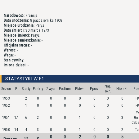
Narodowość:
Francja
Data urodzenia:
8 października 1903
Miejsce urodzenia:
Paryż
Data śmierci:
30 marca 1973
Miejsce śmierci:
Paryż
Miejsce zamieszkania:
-
Oficjalna strona:
-
Wzrost:
-
Waga:
-
Stan cywilny:
Imiona dzieci:
-
STATYSTYKI W F1
Naj.
Sezon
P.
Starty
Punkty
Zwyc.
Podium
Pktwł.
P.pos.
Nie skl.
Zes
okr.
1953
2
0
0
0
0
0
0
0
H
1952
1
0
0
0
0
0
0
0
H
Y
1951
17
6
2
0
0
1
0
0
3
Gir
Caba
1950
14
4
3
0
0
1
0
0
2
Ta
0
0
2
0
0
5