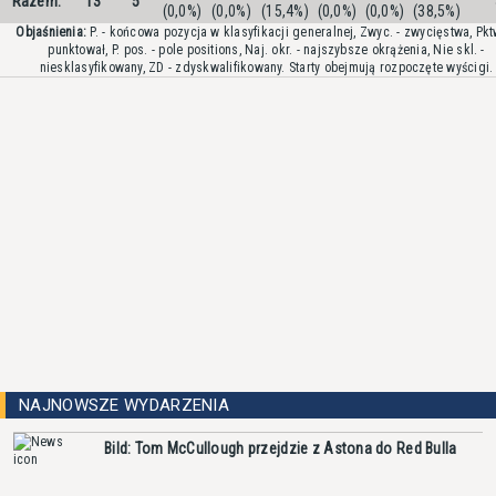
Razem:
13
5
(0,0%)
(0,0%)
(15,4%)
(0,0%)
(0,0%)
(38,5%)
Objaśnienia:
P. - końcowa pozycja w klasyfikacji generalnej, Zwyc. - zwycięstwa, Pktw
punktował, P. pos. - pole positions, Naj. okr. - najszybsze okrążenia, Nie skl. -
niesklasyfikowany, ZD - zdyskwalifikowany. Starty obejmują rozpoczęte wyścigi.
NAJNOWSZE WYDARZENIA
Bild: Tom McCullough przejdzie z Astona do Red Bulla