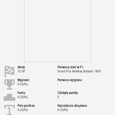
Starty:
Pierwszy start w F1:
13 GP
Grand Prix Wielkiej Brytanii 1950
Wygrane:
Pierwsza wygrana:
0 (0,0%)
-
Podia:
Zdobyte punkty:
0 (0,0%)
5
Pole position:
Najszybsze okrążenia:
0 (0,0%)
0 (0,0%)