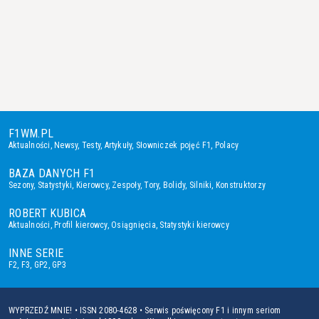
F1WM.PL
Aktualności
,
Newsy
,
Testy
,
Artykuły
,
Słowniczek pojęć F1
,
Polacy
BAZA DANYCH F1
Sezony
,
Statystyki
,
Kierowcy
,
Zespoły
,
Tory
,
Bolidy
,
Silniki
,
Konstruktorzy
ROBERT KUBICA
Aktualności
,
Profil kierowcy
,
Osiągnięcia
,
Statystyki kierowcy
INNE SERIE
F2
,
F3
,
GP2
,
GP3
WYPRZEDŹ MNIE! • ISSN 2080-4628 • Serwis poświęcony F1 i innym seriom