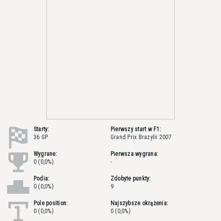
Starty:
Pierwszy start w F1:
36 GP
Grand Prix Brazylii 2007
Wygrane:
Pierwsza wygrana:
0 (0,0%)
-
Podia:
Zdobyte punkty:
0 (0,0%)
9
Pole position:
Najszybsze okrążenia:
0 (0,0%)
0 (0,0%)