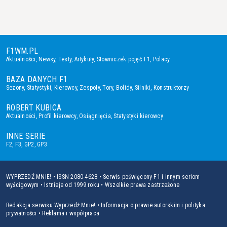
F1WM.PL
Aktualności
,
Newsy
,
Testy
,
Artykuły
,
Słowniczek pojęć F1
,
Polacy
BAZA DANYCH F1
Sezony
,
Statystyki
,
Kierowcy
,
Zespoły
,
Tory
,
Bolidy
,
Silniki
,
Konstruktorzy
ROBERT KUBICA
Aktualności
,
Profil kierowcy
,
Osiągnięcia
,
Statystyki kierowcy
INNE SERIE
F2
,
F3
,
GP2
,
GP3
WYPRZEDŹ MNIE! • ISSN 2080-4628 • Serwis poświęcony F1 i innym seriom
wyścigowym • Istnieje od 1999 roku • Wszelkie prawa zastrzeżone
Redakcja serwisu Wyprzedź Mnie!
•
Informacja o prawie autorskim i polityka
prywatności
•
Reklama i współpraca