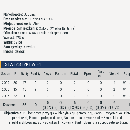
Narodowość:
Japonia
Data urodzenia:
11 stycznia 1985
Miejsce urodzenia:
Aichi
Miejsce zamieszkania:
Oxford (Wielka Brytania)
Oficjalna strona:
www.kazuki-nakajima.com
Wzrost:
173 cm
Waga:
62 kg
Stan cywilny:
Kawaler
Imiona dzieci:
-
STATYSTYKI W F1
Naj.
Sezon
P.
Starty
Punkty
Zwyc.
Podium
Pktwł.
P.pos.
Nie skl.
Zes
okr.
2009
20
17
0
0
0
0
0
0
4
Will
2008
15
18
9
0
0
5
0
0
2
Will
2007
22
1
0
0
0
0
0
0
0
Will
0
0
5
0
0
6
Razem:
36
9
(0,0%)
(0,0%)
(13,9%)
(0,0%)
(0,0%)
(16,7%)
Objaśnienia:
P. - końcowa pozycja w klasyfikacji generalnej, Zwyc. - zwycięstwa, Pkt
- punktował, P. pos. - pole positions, Naj. okr. - najszybsze okrążenia, Nie skl. -
niesklasyfikowany, ZD - zdyskwalifikowany. Starty obejmują rozpoczęte wyścigi.