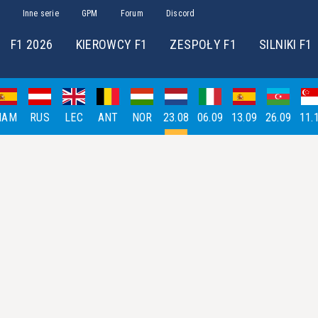
Inne serie
GPM
Forum
Discord
F1 2026
KIEROWCY F1
ZESPOŁY F1
SILNIKI F1
HAM
RUS
LEC
ANT
NOR
23.08
06.09
13.09
26.09
11.