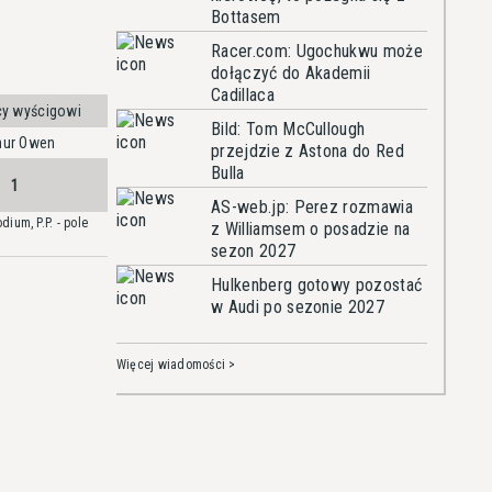
Bottasem
Racer.com: Ugochukwu może
dołączyć do Akademii
Cadillaca
cy wyścigowi
Bild: Tom McCullough
hur Owen
przejdzie z Astona do Red
Bulla
1
AS-web.jp: Perez rozmawia
dium, P.P. - pole
z Williamsem o posadzie na
sezon 2027
Hulkenberg gotowy pozostać
w Audi po sezonie 2027
Więcej wiadomości >