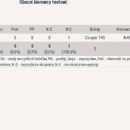
Obecni kierowcy testowi:
c.
Pod.
P.P.
N.O.
N.U.
Bolidy
Kierow
0
0
0
1
Cooper T45
Art
0
0
0
1
1
%)
(0,0%)
(0,0%)
(0,0%)
(100,0%)
Str. - starty wszystkich bolidów, Pkt. - punkty, Zwyc. - zwycięstwa, Pod. - obecność na po
sitions, N.O. - najszybsze okrążenia, N.U. - nie ukończone wyścigi