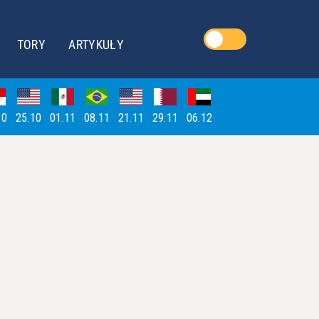
TORY
ARTYKUŁY
10
25.10
01.11
08.11
21.11
29.11
06.12