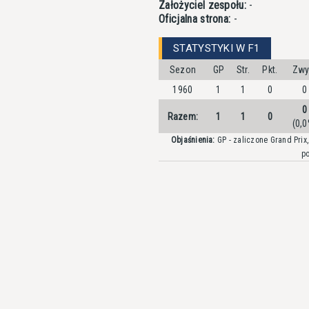
Założyciel zespołu:
-
Oficjalna strona:
-
STATYSTYKI W F1
Sezon
GP
Str.
Pkt.
Zwy
1960
1
1
0
0
0
Razem:
1
1
0
(0,0
Objaśnienia:
GP - zaliczone Grand Prix, 
po