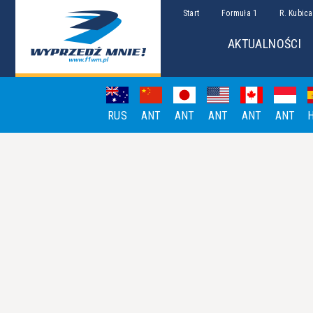
Start
Formuła 1
R. Kubica
AKTUALNOŚCI
RUS
ANT
ANT
ANT
ANT
ANT