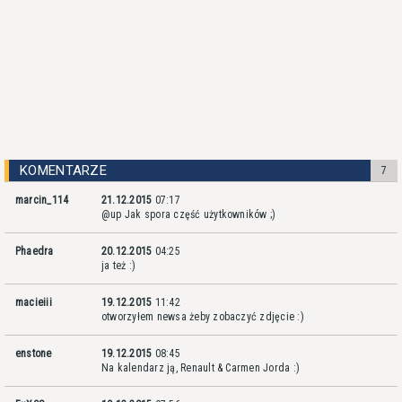
KOMENTARZE
7
marcin_114
21.12.2015
07:17
@up Jak spora część użytkowników ;)
Phaedra
20.12.2015
04:25
ja też :)
macieiii
19.12.2015
11:42
otworzyłem newsa żeby zobaczyć zdjęcie :)
enstone
19.12.2015
08:45
Na kalendarz ją, Renault & Carmen Jorda :)