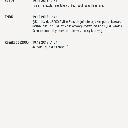
FuX08
19.12.2015
07:56
Taaa, najeździ się tyle co Suzi Wolf w williamsie.
ENDR
19.12.2015
07:46
@Kamikadze2000 Tylko Renault już nie będzie potrzebowało
ładnej buzi do PRu, tylko kierowcę rozwojowego a, jak wiemy,
Carmen mogłaby mieć problemy z rolką kliszy ;]
Kamikadze2000
19.12.2015
01:51
Ja bym jej dał szanse. :))