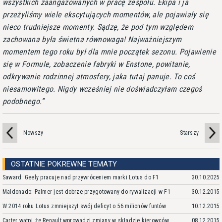
wszystkich zaangażowanych w pracę zespołu. Ekipa i ja
przeżyliśmy wiele ekscytujących momentów, ale pojawiały się
nieco trudniejsze momenty. Sądzę, że pod tym względem
zachowana była świetna równowaga! Najważniejszym
momentem tego roku był dla mnie początek sezonu. Pojawienie
się w Formule, zobaczenie fabryki w Enstone, powitanie,
odkrywanie rodzinnej atmosfery, jaka tutaj panuje. To coś
niesamowitego. Nigdy wcześniej nie doświadczyłam czegoś
podobnego.
Nowszy
Starszy
OSTATNIE POKREWNE TEMATY
Saward: Geely pracuje nad przywróceniem marki Lotus do F1
30.10.2025
Maldonado: Palmer jest dobrze przygotowany do rywalizacji w F1
30.12.2015
W 2014 roku Lotus zmniejszył swój deficyt o 56 milionów funtów
10.12.2015
Carter wątpi, że Renault wprowadzi zmiany w składzie kierowców
08.12.2015