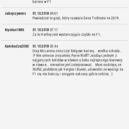
kariere w F1.
zabojczywons
01.10.2018
09:01
Powiedział to gość, który rozważa Dana Ticktuma na 2019...
Krystian1886
01.10.2018
07:17
Za to Hartley jest wystarczająco szybki na F1...
Kamikadze2000
01.10.2018
05:44
Crap McLarena zniszczył Belgowi karierę... wielka szkoda...
:P Nie umiecie zrozumieć Panie Wolff? Jeżdżąc jednym z
najgorszych bolidów w stawce u boku najlepszego kierowcy
w stawce... nierealne jest zaimponować... Mam nadzieje, że
Stoffel, podobnie jak Vergne i Buemi, udowodni że wyścigi na
F1 się nie kończą i osiągnie sukcesy gdzie indziej. :)