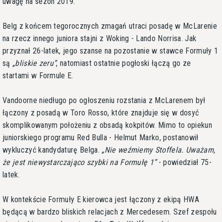
uwagę na sezon 2019.
Belg z końcem tegorocznych zmagań utraci posadę w McLarenie
na rzecz innego juniora stajni z Woking - Lando Norrisa. Jak
przyznał 26-latek, jego szanse na pozostanie w stawce Formuły 1
są
bliskie zeru
, natomiast ostatnie pogłoski łączą go ze
startami w Formule E.
Vandoorne niedługo po ogłoszeniu rozstania z McLarenem był
łączony z posadą w Toro Rosso, które znajduje się w dosyć
skomplikowanym położeniu z obsadą kokpitów. Mimo to opiekun
juniorskiego programu Red Bulla - Helmut Marko, postanowił
wykluczyć kandydaturę Belga.
Nie weźmiemy Stoffela. Uważam,
że jest niewystarczająco szybki na Formułę 1
- powiedział 75-
latek.
W kontekście Formuły E kierowca jest łączony z ekipą HWA
będącą w bardzo bliskich relacjach z Mercedesem. Szef zespołu