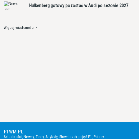
Hulkenberg gotowy pozostać w Audi po sezonie 2027
Więcej wiadomości >
F1WM.PL
Aktualności
,
Newsy
,
Testy
,
Artykuły
,
Słowniczek pojęć F1
,
Polacy