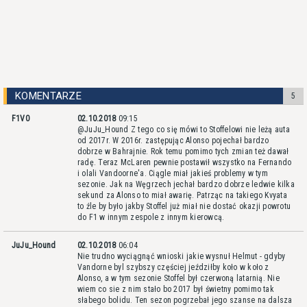
KOMENTARZE
5
F1V0
02.10.2018
09:15
@JuJu_Hound Z tego co się mówi to Stoffelowi nie leżą auta
od 2017r. W 2016r. zastępując Alonso pojechał bardzo
dobrze w Bahrajnie. Rok temu pomimo tych zmian też dawał
radę. Teraz McLaren pewnie postawił wszystko na Fernando
i olali Vandoorne'a. Ciągle miał jakieś problemy w tym
sezonie. Jak na Węgrzech jechał bardzo dobrze ledwie kilka
sekund za Alonso to miał awarię. Patrząc na takiego Kvyata
to źle by było jakby Stoffel już miał nie dostać okazji powrotu
do F1 w innym zespole z innym kierowcą.
JuJu_Hound
02.10.2018
06:04
Nie trudno wyciągnąć wnioski jakie wysnuł Helmut - gdyby
Vandorne byl szybszy częściej jeździłby koło w koło z
Alonso, a w tym sezonie Stoffel był czerwoną latarnią. Nie
wiem co sie z nim stało bo 2017 był świetny pomimo tak
słabego bolidu. Ten sezon pogrzebał jego szanse na dalsza