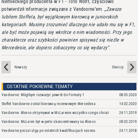
niemieckiego producenta w F1 - Toto Wolff, częściowo
potwierdził informacje związane z Vandoorne'em.
Zawsze
lubiłem Stoffela, był wyjątkowym kierowcą w juniorskich
kategoriach. Musimy zrozumieć dlaczego nie udało mu się w F1,
ale być może pojawią się wkrótce o nim wiadomości. Przy jego
charakterze oraz szybkości powinien spisywać się nieźle w
Mercedesie, ale dopiero zobaczymy co się wydarzy
.
Nowszy
Starszy
OSTATNIE POKREWNE TEMATY
Vandoorne: Mógłbym rozważyć powrót do Formuły 1
08.05.2020
Stoffel Vandoorne został kierowcą rezerwowym Mercedesa
14.02.2020
Vandoorne: Alonso otrzymywał w McLarenie wszystko czego chciał
24.11.2019
Vandoorne: McLaren był w pełni skoncentrowany na Alonso
28.02.2019
Vandoorne poczuł ulgę po ostatnich kwalifikacjach sezonu
24.11.2018