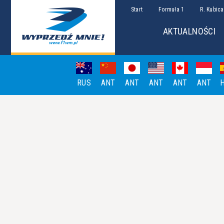
Start
Formuła 1
R. Kubica
AKTUALNOŚCI
RUS
ANT
ANT
ANT
ANT
ANT