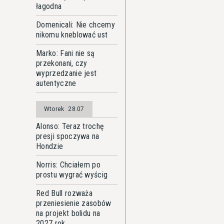
łagodna
Domenicali: Nie chcemy
nikomu kneblować ust
Marko: Fani nie są
przekonani, czy
wyprzedzanie jest
autentyczne
Wtorek
28.07
Alonso: Teraz trochę
presji spoczywa na
Hondzie
Norris: Chciałem po
prostu wygrać wyścig
Red Bull rozważa
przeniesienie zasobów
na projekt bolidu na
2027 rok