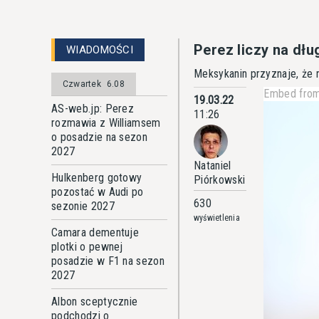
Perez liczy na d
WIADOMOŚCI
Meksykanin przyznaje, że n
Czwartek
6.08
Embed from
19.03.22
AS-web.jp: Perez
11:26
rozmawia z Williamsem
o posadzie na sezon
2027
Nataniel
Hulkenberg gotowy
Piórkowski
pozostać w Audi po
630
sezonie 2027
wyświetlenia
Camara dementuje
plotki o pewnej
posadzie w F1 na sezon
2027
Albon sceptycznie
podchodzi o