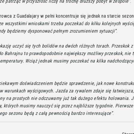
 że patrząc w przyszłość liczę na trochę dłuższy pobyt w zespole
.
rowca z Guadalajary w pełni koncentruje się jednak na starcie sezo
ze wszystkimi wnioskami trzeba poczekać do kilku kolejnych wyści
edy będziemy dysponować pełnym zrozumieniem sytuacji
.
kazję uczyć się tych bolidów na dwóch różnych torach. Przeskok z
do Bahrajnu to prawdopodobnie największy możliwy przeskok, nie t
emperatury. Wciąż jednak musimy poczekać na kilka nadchodzący
 ciekawym doświadczeniem będzie sprawdzenie, jak nowe konstruk
 w warunkach wyścigowych. Jazda za rywalem zdaje się łatwiejsza,
ony na prostych nie odczuwamy już tak dużego efektu holowania. J
y, których musimy nauczyć się przez najbliższe tygodnie. Pierwsze
ego sezonu będą z całą pewnością bardzo interesujące
.