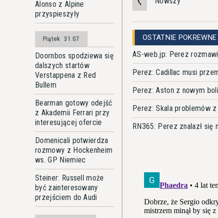
Nowszy
Alonso z Alpine
przyspieszyły
OSTATNIE POKREWNE
Piątek
31.07
AS-web.jp: Perez rozmawi
Doornbos spodziewa się
dalszych startów
Perez: Cadillac musi prze
Verstappena z Red
Bullem
Perez: Aston z nowym bol
Bearman gotowy odejść
Perez: Skala problemów z 
z Akademii Ferrari przy
interesującej ofercie
RN365: Perez znalazł się n
Domenicali potwierdza
rozmowy z Hockenheim
ws. GP Niemiec
Steiner: Russell może
być zainteresowany
przejściem do Audi