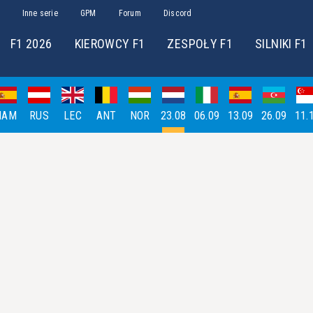
Inne serie
GPM
Forum
Discord
F1 2026
KIEROWCY F1
ZESPOŁY F1
SILNIKI F1
HAM
RUS
LEC
ANT
NOR
23.08
06.09
13.09
26.09
11.