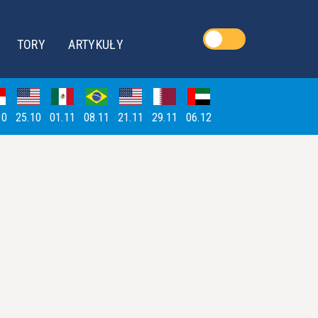
TORY
ARTYKUŁY
10
25.10
01.11
08.11
21.11
29.11
06.12