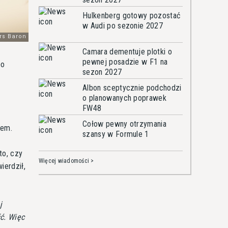
Hulkenberg gotowy pozostać
w Audi po sezonie 2027
Camara dementuje plotki o
pewnej posadzie w F1 na
po
sezon 2027
Albon sceptycznie podchodzi
o planowanych poprawek
FW48
Cołow pewny otrzymania
iem.
szansy w Formule 1
to, czy
Więcej wiadomości >
ierdził,
j
ść. Więc