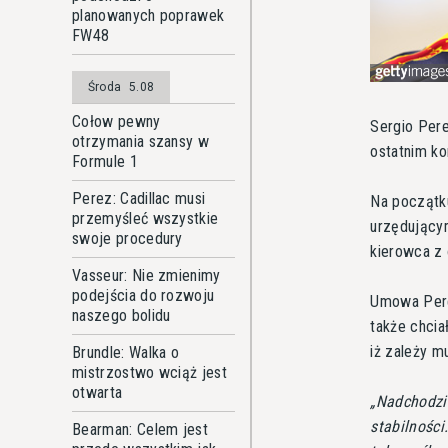
planowanych poprawek
FW48
Środa
5.08
Cołow pewny
Sergio Pere
otrzymania szansy w
ostatnim ko
Formule 1
Perez: Cadillac musi
Na początku
przemyśleć wszystkie
urzędujący
swoje procedury
kierowca z
Vasseur: Nie zmienimy
podejścia do rozwoju
Umowa Pere
naszego bolidu
także chcia
iż zależy m
Brundle: Walka o
mistrzostwo wciąż jest
otwarta
Nadchodzi 
stabilności
Bearman: Celem jest