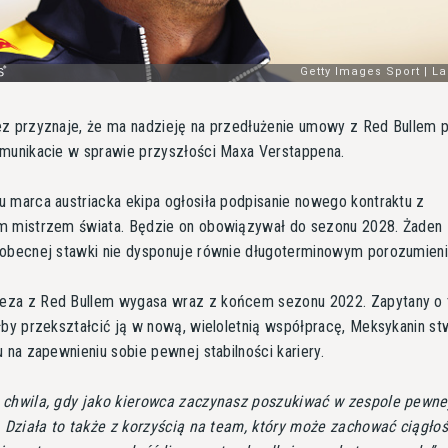
z przyznaje, że ma nadzieję na przedłużenie umowy z Red Bullem 
munikacie w sprawie przyszłości Maxa Verstappena.
 marca austriacka ekipa ogłosiła podpisanie nowego kontraktu z
m mistrzem świata. Będzie on obowiązywał do sezonu 2028. Żaden
 obecnej stawki nie dysponuje równie długoterminowym porozumien
za z Red Bullem wygasa wraz z końcem sezonu 2022. Zapytany o 
łby przekształcić ją w nową, wieloletnią współpracę, Meksykanin stw
u na zapewnieniu sobie pewnej stabilności kariery.
chwila, gdy jako kierowca zaczynasz poszukiwać w zespole pewne
. Działa to także z korzyścią na team, który może zachować ciągło