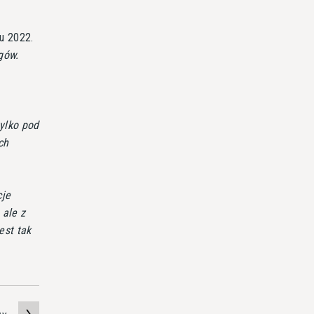
nu 2022.
gów.
ylko pod
ch
cje
 ale z
est tak