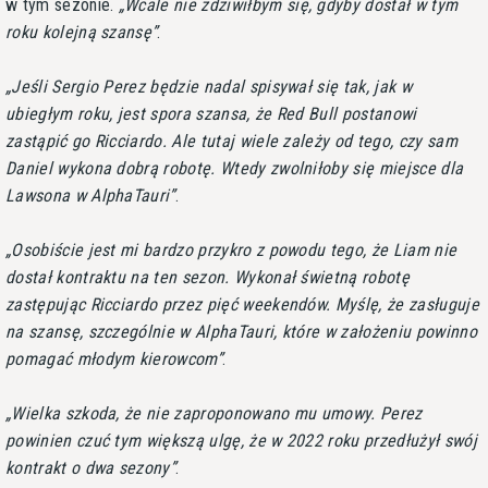
w tym sezonie.
Wcale nie zdziwiłbym się, gdyby dostał w tym
roku kolejną szansę
.
Jeśli Sergio Perez będzie nadal spisywał się tak, jak w
ubiegłym roku, jest spora szansa, że Red Bull postanowi
zastąpić go Ricciardo. Ale tutaj wiele zależy od tego, czy sam
Daniel wykona dobrą robotę. Wtedy zwolniłoby się miejsce dla
Lawsona w AlphaTauri
.
Osobiście jest mi bardzo przykro z powodu tego, że Liam nie
dostał kontraktu na ten sezon. Wykonał świetną robotę
zastępując Ricciardo przez pięć weekendów. Myślę, że zasługuje
na szansę, szczególnie w AlphaTauri, które w założeniu powinno
pomagać młodym kierowcom
.
Wielka szkoda, że nie zaproponowano mu umowy. Perez
powinien czuć tym większą ulgę, że w 2022 roku przedłużył swój
kontrakt o dwa sezony
.