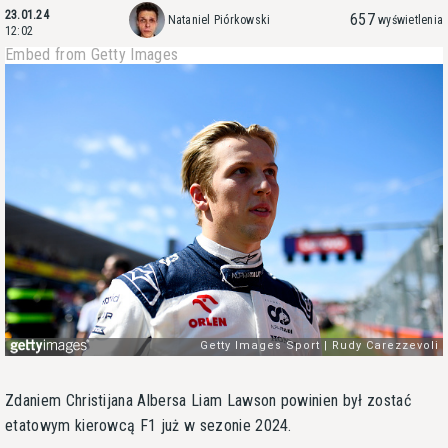
23.01.24
657
Nataniel Piórkowski
wyświetlenia
12:02
Embed from Getty Images
Zdaniem Christijana Albersa Liam Lawson powinien był zostać
etatowym kierowcą F1 już w sezonie 2024.