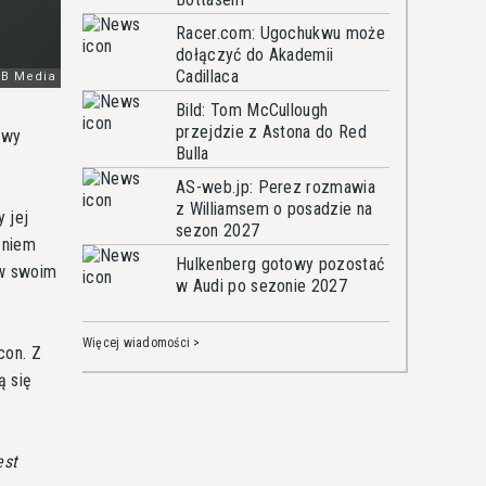
Racer.com: Ugochukwu może
dołączyć do Akademii
Cadillaca
Bild: Tom McCullough
przejdzie z Astona do Red
owy
Bulla
AS-web.jp: Perez rozmawia
z Williamsem o posadzie na
 jej
sezon 2027
eniem
Hulkenberg gotowy pozostać
 w swoim
w Audi po sezonie 2027
Więcej wiadomości >
con. Z
ą się
est