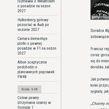
rozmawia z Williamsem
o posadzie na sezon
2027
Hulkenberg gotowy
pozostać w Audi po
sezonie 2027
Doradca Alp
zobowiązać
Camara dementuje
plotki o pewnej
posadzie w F1 na sezon
Francuz rep
2027
coraz gors
się do min
Albon sceptycznie
dorobku zal
podchodzi o
planowanych poprawek
FW48
Jak potwie
kolei przys
Środa
5.08
sygnały, j
Cołow pewny
otrzymania szansy w
Chcemy mi
Formule 1