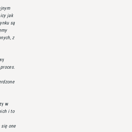
ejnym
icy jak
rynku są
cemy
nnych, z
owy
 proces.
erdzone
rzy w
ich i to
 się one