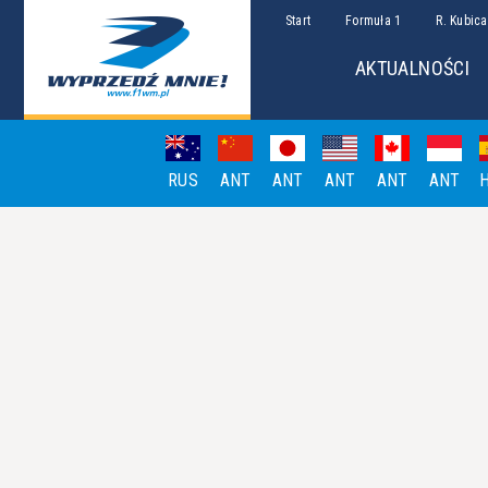
Start
Formuła 1
R. Kubica
AKTUALNOŚCI
RUS
ANT
ANT
ANT
ANT
ANT