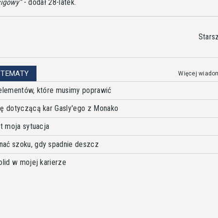
cigowy
- dodał 28-latek.
Stars
 TEMATY
Więcej wiado
 elementów, które musimy poprawić
ję dotyczącą kar Gasly'ego z Monako
st moja sytuacja
nać szoku, gdy spadnie deszcz
olid w mojej karierze