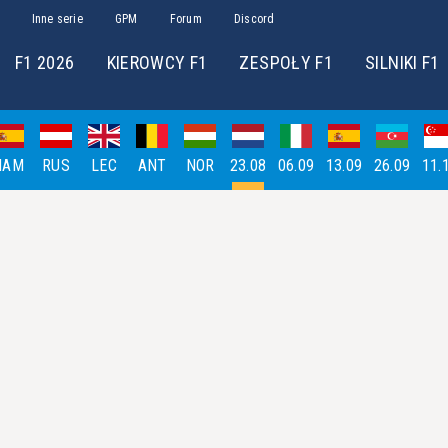
Inne serie
GPM
Forum
Discord
F1 2026
KIEROWCY F1
ZESPOŁY F1
SILNIKI F1
HAM
RUS
LEC
ANT
NOR
23.08
06.09
13.09
26.09
11.