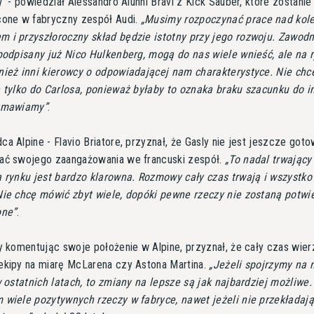
j
- powiedział Alessandro Alunni Bravi z Kick Sauber, które zostanie
cone w fabryczny zespół Audi.
Musimy rozpoczynać prace nad kol
 i przyszłoroczny skład będzie istotny przy jego rozwoju. Zawodn
 podpisany już Nico Hulkenberg, mogą do nas wiele wnieść, ale na 
nież inni kierowcy o odpowiadającej nam charakterystyce. Nie ch
 tylko do Carlosa, ponieważ byłaby to oznaka braku szacunku do i
ozmawiamy
.
a Alpine - Flavio Briatore, przyznał, że Gasly nie jest jeszcze got
ać swojego zaangażowania we francuski zespół.
To nadal trwający
a rynku jest bardzo klarowna. Rozmowy cały czas trwają i wszystko
Nie chcę mówić zbyt wiele, dopóki pewne rzeczy nie zostaną potwi
one
.
y komentując swoje położenie w Alpine, przyznał, że cały czas wie
ekipy na miarę McLarena czy Astona Martina.
Jeżeli spojrzymy na n
w ostatnich latach, to zmiany na lepsze są jak najbardziej możliwe.
 wiele pozytywnych rzeczy w fabryce, nawet jeżeli nie przekładają