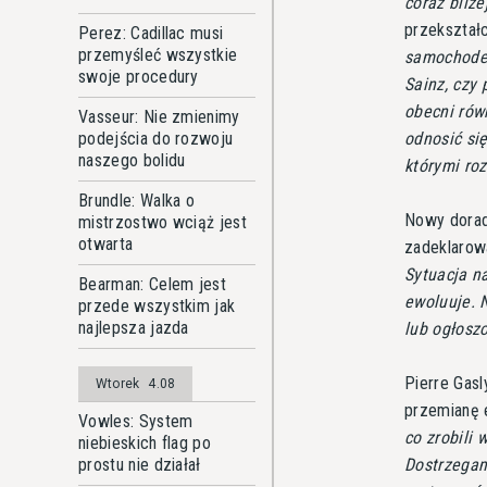
coraz bliże
przekształ
Perez: Cadillac musi
przemyśleć wszystkie
samochodem
swoje procedury
Sainz, czy
obecni rów
Vasseur: Nie zmienimy
odnosić się
podejścia do rozwoju
naszego bolidu
którymi r
Brundle: Walka o
Nowy doradc
mistrzostwo wciąż jest
otwarta
zadeklarow
Sytuacja n
Bearman: Celem jest
ewoluuje. 
przede wszystkim jak
najlepsza jazda
lub ogłosz
Pierre Gasl
Wtorek
4.08
przemianę 
Vowles: System
co zrobili 
niebieskich flag po
Dostrzegam
prostu nie działał