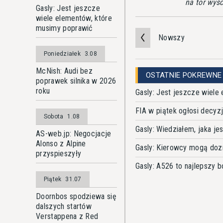
na tor wyś
Gasly: Jest jeszcze
wiele elementów, które
musimy poprawić
Nowszy
Poniedziałek
3.08
McNish: Audi bez
OSTATNIE POKREWNE
poprawek silnika w 2026
roku
Gasly: Jest jeszcze wiele
FIA w piątek ogłosi decyz
Sobota
1.08
Gasly: Wiedziałem, jaka je
AS-web.jp: Negocjacje
Alonso z Alpine
Gasly: Kierowcy mogą doz
przyspieszyły
Gasly: A526 to najlepszy b
Piątek
31.07
Doornbos spodziewa się
dalszych startów
Verstappena z Red