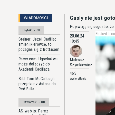
Gasly nie jest go
WIADOMOŚCI
Pojawiają się sugestie, że
Piątek
7.08
Embed from
23.06.24
Steiner: Jeżeli Cadillac
10:45
zmieni kierowcę, to
pożegna się z Bottasem
Racer.com: Ugochukwu
Mateusz
może dołączyć do
Szymkiewicz
Akademii Cadillaca
465
Bild: Tom McCullough
wyświetlenia
przejdzie z Astona do
Red Bulla
Czwartek
6.08
AS-web.jp: Perez