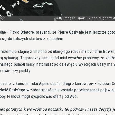
ine - Flavio Briatore, przyznał, że Pierre Gasly nie jest jeszcze got
 się do dalszych startów z zespołem.
rezentuje stajnię z Enstone od ubiegłego roku i ma być sfrustrowany
zą sytuacją. Tegoroczny samochód miał wyraźne problemy ze zbliż
imalnego pułapu masy, natomiast po dziewięciu wyścigach Gasly ma
edwie trzy punkty.
rdzono, z końcem roku Alpine opuści drugi z kierowców - Esteban O
złość Gasly'ego w żaden sposób nie została potwierdzona i pojawiaj
akoby Francuz mógł dysponować ofertą od Audi.
eć gotowych kierowców od początku tej podróży i nasza decyzja j