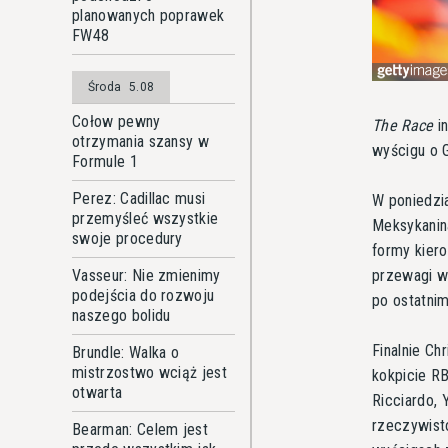
planowanych poprawek
FW48
Środa
5.08
Cołow pewny
The Race
in
otrzymania szansy w
wyścigu o G
Formule 1
Perez: Cadillac musi
W poniedzi
przemyśleć wszystkie
Meksykanina
swoje procedury
formy kiero
przewagi w 
Vasseur: Nie zmienimy
podejścia do rozwoju
po ostatni
naszego bolidu
Finalnie Ch
Brundle: Walka o
mistrzostwo wciąż jest
kokpicie RB
otwarta
Ricciardo,
rzeczywisto
Bearman: Celem jest