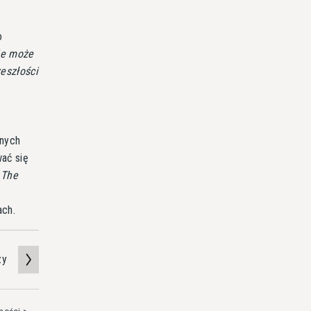
o
ie może
eszłości
onych
wać się
.
The
ach.
zy