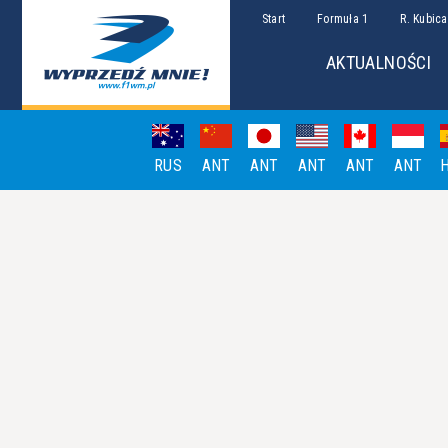
Start
Formuła 1
R. Kubica
AKTUALNOŚCI
RUS
ANT
ANT
ANT
ANT
ANT