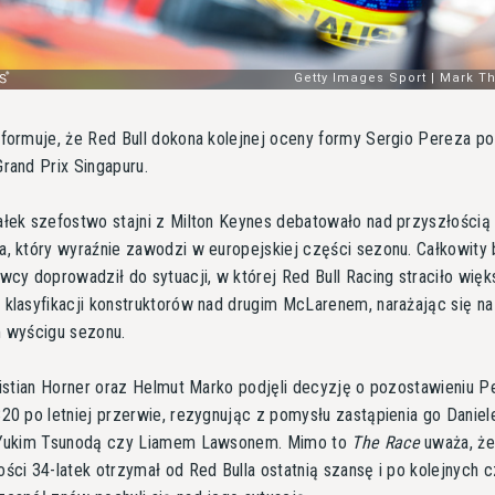
formuje, że Red Bull dokona kolejnej oceny formy Sergio Pereza po
rand Prix Singapuru.
ałek szefostwo stajni z Milton Keynes debatowało nad przyszłością
, który wyraźnie zawodzi w europejskiej części sezonu. Całkowity 
wcy doprowadził do sytuacji, w której Red Bull Racing straciło wię
klasyfikacji konstruktorów nad drugim McLarenem, narażając się na
m wyścigu sezonu.
ristian Horner oraz Helmut Marko podjęli decyzję o pozostawieniu 
20 po letniej przerwie, rezygnując z pomysłu zastąpienia go Danie
 Yukim Tsunodą czy Liamem Lawsonem. Mimo to
The Race
uważa, ż
ści 34-latek otrzymał od Red Bulla ostatnią szansę i po kolejnych 