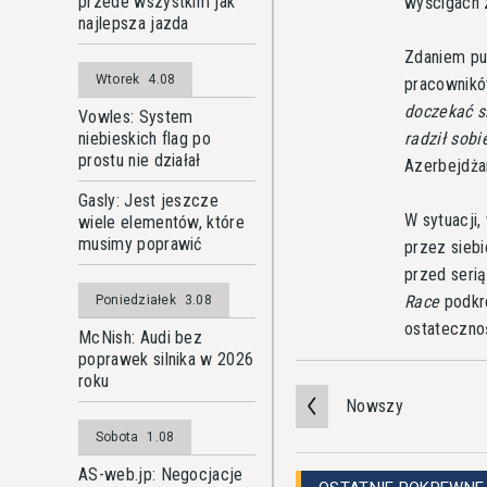
przede wszystkim jak
wyścigach z
najlepsza jazda
Zdaniem pub
Wtorek
4.08
pracownikó
doczekać si
Vowles: System
radził sobi
niebieskich flag po
prostu nie działał
Azerbejdżan
Gasly: Jest jeszcze
W sytuacji,
wiele elementów, które
musimy poprawić
przez siebi
przed seri
Race
podkre
Poniedziałek
3.08
ostateczno
McNish: Audi bez
poprawek silnika w 2026
roku
Nowszy
Sobota
1.08
AS-web.jp: Negocjacje