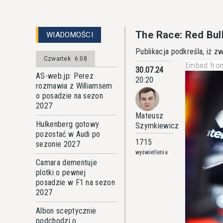
The Race: Red Bul
WIADOMOŚCI
Publikacja podkreśla, iż z
Czwartek
6.08
Embed from
30.07.24
AS-web.jp: Perez
20:20
rozmawia z Williamsem
o posadzie na sezon
2027
Mateusz
Hulkenberg gotowy
Szymkiewicz
pozostać w Audi po
1715
sezonie 2027
wyświetlenia
Camara dementuje
plotki o pewnej
posadzie w F1 na sezon
2027
Albon sceptycznie
podchodzi o