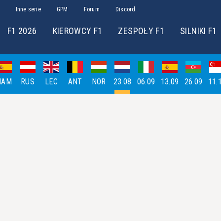
Inne serie
GPM
Forum
Discord
F1 2026
KIEROWCY F1
ZESPOŁY F1
SILNIKI F1
HAM
RUS
LEC
ANT
NOR
23.08
06.09
13.09
26.09
11.