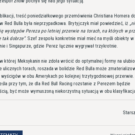
espół znów pochyli się nad jego sytuacją.
likacji, treść poniedziałkowego przemówienia Christiana Hornera d
w Red Bulla była nieprzypadkowa. Brytyjczyk miał powiedzieć, iż
n
ę występów Pereza po letniej przerwie na torach, na których w prz
e tak dobrze
. Szef zespołu konkretnie miał mieć na myśli obiekty w
ie i Singapurze, gdzie Perez łącznie wygrywał trzykrotnie.
 w której Meksykanin nie zdoła wrócić do optymalnej formy na ulubi
e ulicznych torach, roszada w bolidzie Red Bulla może zmaterializo
ą wyścigów w obu Amerykach po kolejnej trzytygodniowej przerwie
śla przy tym, że dla Red Bull Racing rozstanie z Perezem będzie
ścią, być może wymuszoną niekorzystną sytuacją w obu klasyfikacj
Stars