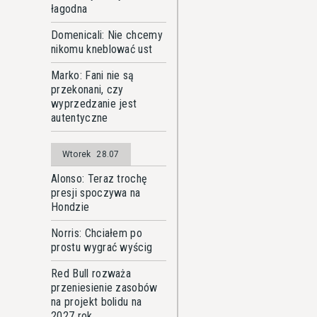
łagodna
Domenicali: Nie chcemy
nikomu kneblować ust
Marko: Fani nie są
przekonani, czy
wyprzedzanie jest
autentyczne
Wtorek
28.07
Alonso: Teraz trochę
presji spoczywa na
Hondzie
Norris: Chciałem po
prostu wygrać wyścig
Red Bull rozważa
przeniesienie zasobów
na projekt bolidu na
2027 rok