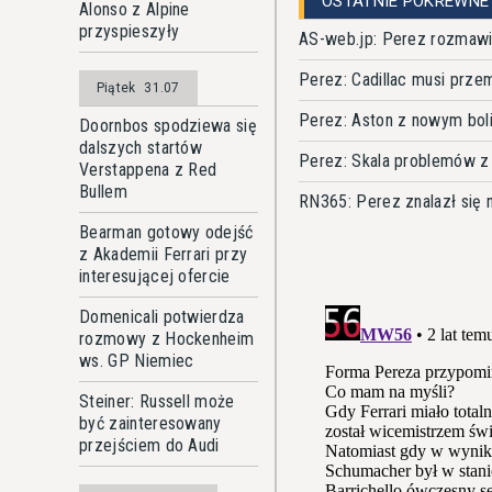
OSTATNIE POKREWNE
Alonso z Alpine
przyspieszyły
AS-web.jp: Perez rozmawi
Perez: Cadillac musi prze
Piątek
31.07
Perez: Aston z nowym bol
Doornbos spodziewa się
dalszych startów
Perez: Skala problemów z 
Verstappena z Red
Bullem
RN365: Perez znalazł się n
Bearman gotowy odejść
z Akademii Ferrari przy
interesującej ofercie
Domenicali potwierdza
rozmowy z Hockenheim
ws. GP Niemiec
Steiner: Russell może
być zainteresowany
przejściem do Audi