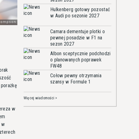
Hulkenberg gotowy pozostać
w Audi po sezonie 2027
Camara dementuje plotki o
pewnej posadzie w F1 na
sezon 2027
Albon sceptycznie podchodzi
o planowanych poprawek
FW48
brak
Cołow pewny otrzymania
kszość
szansy w Formule 1
 porażkę
Więcej wiadomości >
Pereza w
lem
e w
czterech