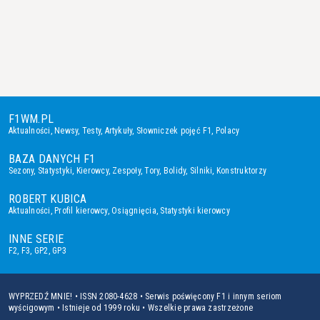
F1WM.PL
Aktualności
,
Newsy
,
Testy
,
Artykuły
,
Słowniczek pojęć F1
,
Polacy
BAZA DANYCH F1
Sezony
,
Statystyki
,
Kierowcy
,
Zespoły
,
Tory
,
Bolidy
,
Silniki
,
Konstruktorzy
ROBERT KUBICA
Aktualności
,
Profil kierowcy
,
Osiągnięcia
,
Statystyki kierowcy
INNE SERIE
F2
,
F3
,
GP2
,
GP3
WYPRZEDŹ MNIE! • ISSN 2080-4628 • Serwis poświęcony F1 i innym seriom
wyścigowym • Istnieje od 1999 roku • Wszelkie prawa zastrzeżone