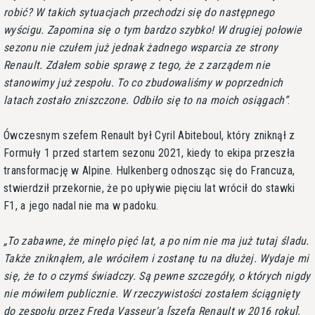
robić? W takich sytuacjach przechodzi się do następnego
wyścigu. Zapomina się o tym bardzo szybko! W drugiej połowie
sezonu nie czułem już jednak żadnego wsparcia ze strony
Renault. Zdałem sobie sprawę z tego, że z zarządem nie
stanowimy już zespołu. To co zbudowaliśmy w poprzednich
latach zostało zniszczone. Odbiło się to na moich osiągach
.
Ówczesnym szefem Renault był Cyril Abiteboul, który zniknął z
Formuły 1 przed startem sezonu 2021, kiedy to ekipa przeszła
transformację w Alpine. Hulkenberg odnosząc się do Francuza,
stwierdził przekornie, że po upływie pięciu lat wrócił do stawki
F1, a jego nadal nie ma w padoku.
To zabawne, że minęło pięć lat, a po nim nie ma już tutaj śladu.
Także zniknąłem, ale wróciłem i zostanę tu na dłużej. Wydaje mi
się, że to o czymś świadczy. Są pewne szczegóły, o których nigdy
nie mówiłem publicznie. W rzeczywistości zostałem ściągnięty
do zespołu przez Freda Vasseur'a [szefa Renault w 2016 roku].