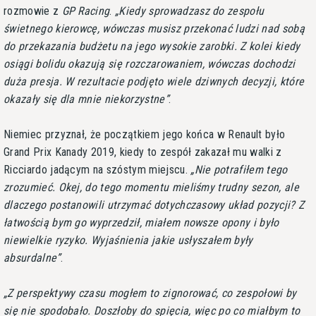
rozmowie z
GP Racing
.
Kiedy sprowadzasz do zespołu
świetnego kierowcę, wówczas musisz przekonać ludzi nad sobą
do przekazania budżetu na jego wysokie zarobki. Z kolei kiedy
osiągi bolidu okazują się rozczarowaniem, wówczas dochodzi
duża presja. W rezultacie podjęto wiele dziwnych decyzji, które
okazały się dla mnie niekorzystne
.
Niemiec przyznał, że początkiem jego końca w Renault było
Grand Prix Kanady 2019, kiedy to zespół zakazał mu walki z
Ricciardo jadącym na szóstym miejscu.
Nie potrafiłem tego
zrozumieć. Okej, do tego momentu mieliśmy trudny sezon, ale
dlaczego postanowili utrzymać dotychczasowy układ pozycji? Z
łatwością bym go wyprzedził, miałem nowsze opony i było
niewielkie ryzyko. Wyjaśnienia jakie usłyszałem były
absurdalne
.
Z perspektywy czasu mogłem to zignorować, co zespołowi by
się nie spodobało. Doszłoby do spięcia, więc po co miałbym to