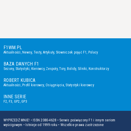
F1WM.PL
Aktualności
,
Newsy
,
Testy
,
Artykuły
,
Słowniczek pojęć F1
,
Polacy
BAZA DANYCH F1
Sezony
,
Statystyki
,
Kierowcy
,
Zespoły
,
Tory
,
Bolidy
,
Silniki
,
Konstruktorzy
ROBERT KUBICA
Aktualności
,
Profil kierowcy
,
Osiągnięcia
,
Statystyki kierowcy
INNE SERIE
F2
,
F3
,
GP2
,
GP3
WYPRZEDŹ MNIE! • ISSN 2080-4628 • Serwis poświęcony F1 i innym seriom
wyścigowym • Istnieje od 1999 roku • Wszelkie prawa zastrzeżone