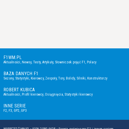
F1WM.PL
Aktualności
,
Newsy
,
Testy
,
Artykuły
,
Słowniczek pojęć F1
,
Polacy
BAZA DANYCH F1
Sezony
,
Statystyki
,
Kierowcy
,
Zespoły
,
Tory
,
Bolidy
,
Silniki
,
Konstruktorzy
ROBERT KUBICA
Aktualności
,
Profil kierowcy
,
Osiągnięcia
,
Statystyki kierowcy
INNE SERIE
F2
,
F3
,
GP2
,
GP3
WYPRZEDŹ MNIE! • ISSN 2080-4628 • Serwis poświęcony F1 i innym seriom