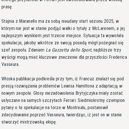
prasę.
Stajnia z Maranello ma za sobą nieudany start sezonu 2025, w
którym nie jest w stanie podjąć walki o tytuły z McLarenem, a jej
najlepszym wynikiem jest trzecie miejsce. Sytuacja ta wywołała
spekulacje, jakoby wkrótce ze swoją posadą mógł pożegnać się
szef zespołu. Zdaniem
La Gazzetta dello Sport
, najbliższe trzy
wyścigi mogą mieć kluczowe znaczenie dla przyszłości Frederica
Vasseura.
Włoska publikacja podkreśla przy tym, iż Francuz znalazł się pod
presją rozwiązania problemów Lewisa Hamiltona z adaptacją w
nowym zespole. Głosy niezadowolenia Brytyjczyka miały zostać
usłyszane na samych szczytach Ferrari. Siedmiokrotny czempion
pytany o te spekulacje na torze w Montrealu, postanowił
zdecydowanie poprzeć Vasseura, twierdząc, iż jest on w stanie
stworzyć mistrzowską ekipę.