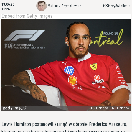
13.06.25
636
Mateusz Szymkiewicz
wyświetlenia
10:26
Embed from Getty Images
Lewis Hamilton postanowił stanąć w obronie Frederica Vasseura,
którego przyszłość w Ferrari jest kwestionowana przez włoską