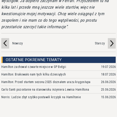
wyścigów. Ja dopiero zaczynam w Ferrari. Przyszedłem tu na
kilka lat i przede mną jeszcze wiele startów, więc nie
kwestionujcie mojej motywacji. Chcę wiele osiągnąć z tym
zespołem i nie mam co do tego wątpliwości, po prostu
przestańcie szerzyć takie informacje
.
Nowszy
Starszy
OSTATNIE POKREWNE TEMATY
Hamilton zachował czwarte miejsce w GP Belgii
19.07.2026
Hamilton: Brakowało nam tych kilku dziesiątych
18.07.2026
Hamilton: Przed startem sezonu 2025 doznałem urazu kręgosłupa
26.06.2026
Carlo Santi pozostanie na stanowisku inżyniera Lewisa Hamiltona
25.06.2026
Norris: Ludzie zbyt szybko postawili krzyżyk na Hamiltonie
15.06.2026