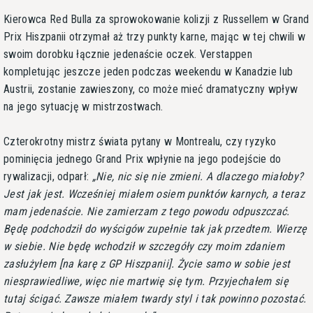
Kierowca Red Bulla za sprowokowanie kolizji z Russellem w Grand
Prix Hiszpanii otrzymał aż trzy punkty karne, mając w tej chwili w
swoim dorobku łącznie jedenaście oczek. Verstappen
kompletując jeszcze jeden podczas weekendu w Kanadzie lub
Austrii, zostanie zawieszony, co może mieć dramatyczny wpływ
na jego sytuację w mistrzostwach.
Czterokrotny mistrz świata pytany w Montrealu, czy ryzyko
pominięcia jednego Grand Prix wpłynie na jego podejście do
rywalizacji, odparł:
Nie, nic się nie zmieni. A dlaczego miałoby?
Jest jak jest. Wcześniej miałem osiem punktów karnych, a teraz
mam jedenaście. Nie zamierzam z tego powodu odpuszczać.
Będę podchodził do wyścigów zupełnie tak jak przedtem. Wierzę
w siebie. Nie będę wchodził w szczegóły czy moim zdaniem
zasłużyłem [na karę z GP Hiszpanii]. Życie samo w sobie jest
niesprawiedliwe, więc nie martwię się tym. Przyjechałem się
tutaj ścigać. Zawsze miałem twardy styl i tak powinno pozostać.