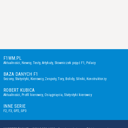
F1WM.PL
Aktualności
,
Newsy
,
Testy
,
Artykuły
,
Słowniczek pojęć F1
,
Polacy
BAZA DANYCH F1
Sezony
,
Statystyki
,
Kierowcy
,
Zespoły
,
Tory
,
Bolidy
,
Silniki
,
Konstruktorzy
ROBERT KUBICA
Aktualności
,
Profil kierowcy
,
Osiągnięcia
,
Statystyki kierowcy
INNE SERIE
F2
,
F3
,
GP2
,
GP3