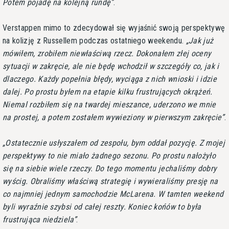
Potem pojadę na kolejną rundę
.
Verstappen mimo to zdecydował się wyjaśnić swoją perspektywę
na kolizję z Russellem podczas ostatniego weekendu.
Jak już
mówiłem, zrobiłem niewłaściwą rzecz. Dokonałem złej oceny
sytuacji w zakręcie, ale nie będę wchodził w szczegóły co, jak i
dlaczego. Każdy popełnia błędy, wyciąga z nich wnioski i idzie
dalej. Po prostu byłem na etapie kilku frustrujących okrążeń.
Niemal rozbiłem się na twardej mieszance, uderzono we mnie
na prostej, a potem zostałem wywieziony w pierwszym zakręcie
.
Ostatecznie usłyszałem od zespołu, bym oddał pozycję. Z mojej
perspektywy to nie miało żadnego sezonu. Po prostu nałożyło
się na siebie wiele rzeczy. Do tego momentu jechaliśmy dobry
wyścig. Obraliśmy właściwą strategię i wywieraliśmy presję na
co najmniej jednym samochodzie McLarena. W tamten weekend
byli wyraźnie szybsi od całej reszty. Koniec końów to była
frustrująca niedziela
.