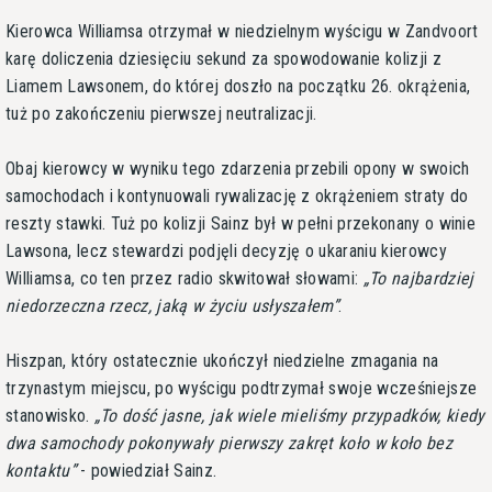
Kierowca Williamsa otrzymał w niedzielnym wyścigu w Zandvoort
karę doliczenia dziesięciu sekund za spowodowanie kolizji z
Liamem Lawsonem, do której doszło na początku 26. okrążenia,
tuż po zakończeniu pierwszej neutralizacji.
Obaj kierowcy w wyniku tego zdarzenia przebili opony w swoich
samochodach i kontynuowali rywalizację z okrążeniem straty do
reszty stawki. Tuż po kolizji Sainz był w pełni przekonany o winie
Lawsona, lecz stewardzi podjęli decyzję o ukaraniu kierowcy
Williamsa, co ten przez radio skwitował słowami:
To najbardziej
niedorzeczna rzecz, jaką w życiu usłyszałem
.
Hiszpan, który ostatecznie ukończył niedzielne zmagania na
trzynastym miejscu, po wyścigu podtrzymał swoje wcześniejsze
stanowisko.
To dość jasne, jak wiele mieliśmy przypadków, kiedy
dwa samochody pokonywały pierwszy zakręt koło w koło bez
kontaktu
- powiedział Sainz.