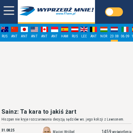
RUS
ANT
ANT
ANT
ANT
ANT
HAM
RUS
LEC
ANT
NOR
23.08
06.09
Sainz: Ta kara to jakiś żart
Hiszpan nie kryje rozczarowania decyzją sędziów ws. jego kolizji z Lawsonem.
31.08.25
1459
Maciej Wróbel
wyświetlenia