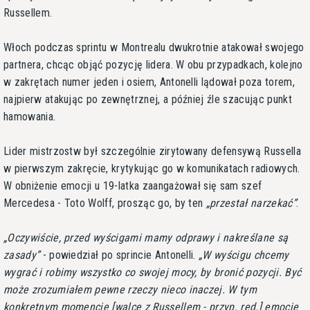
Russellem.
Włoch podczas sprintu w Montrealu dwukrotnie atakował swojego
partnera, chcąc objąć pozycję lidera. W obu przypadkach, kolejno
w zakrętach numer jeden i osiem, Antonelli lądował poza torem,
najpierw atakując po zewnętrznej, a później źle szacując punkt
hamowania.
Lider mistrzostw był szczególnie zirytowany defensywą Russella
w pierwszym zakręcie, krytykując go w komunikatach radiowych.
W obniżenie emocji u 19-latka zaangażował się sam szef
Mercedesa - Toto Wolff, prosząc go, by ten
przestał narzekać
.
Oczywiście, przed wyścigami mamy odprawy i nakreślane są
zasady
- powiedział po sprincie Antonelli.
W wyścigu chcemy
wygrać i robimy wszystko co swojej mocy, by bronić pozycji. Być
może zrozumiałem pewne rzeczy nieco inaczej. W tym
konkretnym momencie [walce z Russellem - przyp. red.] emocje