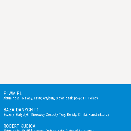
F1WM.PL
Aktualności
,
Newsy
,
Testy
,
Artykuły
,
Słowniczek pojęć F1
,
Polacy
BAZA DANYCH F1
Sezony
,
Statystyki
,
Kierowcy
,
Zespoły
,
Tory
,
Bolidy
,
Silniki
,
Konstruktorzy
ROBERT KUBICA
Aktualności
,
Profil kierowcy
,
Osiągnięcia
,
Statystyki kierowcy