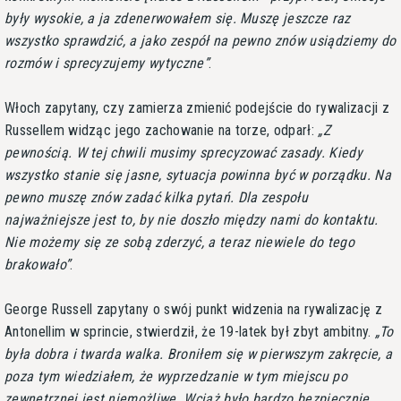
były wysokie, a ja zdenerwowałem się. Muszę jeszcze raz
wszystko sprawdzić, a jako zespół na pewno znów usiądziemy do
rozmów i sprecyzujemy wytyczne
.
Włoch zapytany, czy zamierza zmienić podejście do rywalizacji z
Russellem widząc jego zachowanie na torze, odparł:
Z
pewnością. W tej chwili musimy sprecyzować zasady. Kiedy
wszystko stanie się jasne, sytuacja powinna być w porządku. Na
pewno muszę znów zadać kilka pytań. Dla zespołu
najważniejsze jest to, by nie doszło między nami do kontaktu.
Nie możemy się ze sobą zderzyć, a teraz niewiele do tego
brakowało
.
George Russell zapytany o swój punkt widzenia na rywalizację z
Antonellim w sprincie, stwierdził, że 19-latek był zbyt ambitny.
To
była dobra i twarda walka. Broniłem się w pierwszym zakręcie, a
poza tym wiedziałem, że wyprzedzanie w tym miejscu po
zewnętrznej jest niemożliwe. Wciąż było bardzo bezpiecznie.