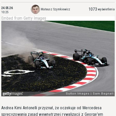
24.05.26
1073
Mateusz Szymkiewicz
wyświetlenia
10:25
Embed from Getty Images
Andrea Kimi Antonelli przyznał, że oczekuje od Mercedesa
sprecyzowania zasad wewnętrznej rywalizacji z George'em