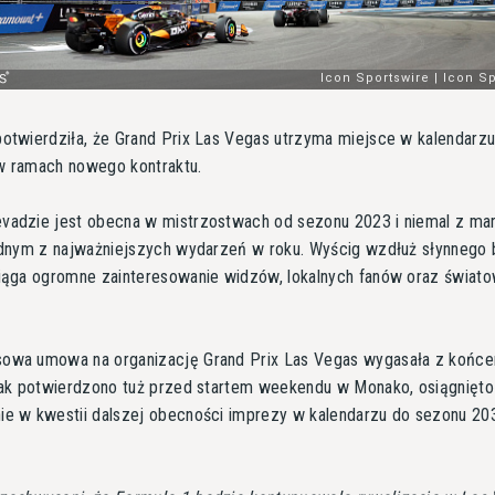
otwierdziła, że Grand Prix Las Vegas utrzyma miejsce w kalendarz
w ramach nowego kontraktu.
vadzie jest obecna w mistrzostwach od sezonu 2023 i niemal z ma
jednym z najważniejszych wydarzeń w roku. Wyścig wzdłuż słynnego 
ciąga ogromne zainteresowanie widzów, lokalnych fanów oraz świat
owa umowa na organizację Grand Prix Las Vegas wygasała z końc
 jak potwierdzono tuż przed startem weekendu w Monako, osiągnięto
ie w kwestii dalszej obecności imprezy w kalendarzu do sezonu 20