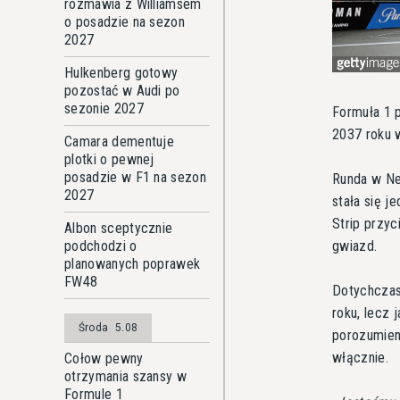
rozmawia z Williamsem
o posadzie na sezon
2027
Hulkenberg gotowy
pozostać w Audi po
sezonie 2027
Formuła 1 p
2037 roku 
Camara dementuje
plotki o pewnej
posadzie w F1 na sezon
Runda w Ne
2027
stała się 
Strip przy
Albon sceptycznie
gwiazd.
podchodzi o
planowanych poprawek
FW48
Dotychczas
roku, lecz
Środa
5.08
porozumien
włącznie.
Cołow pewny
otrzymania szansy w
Formule 1