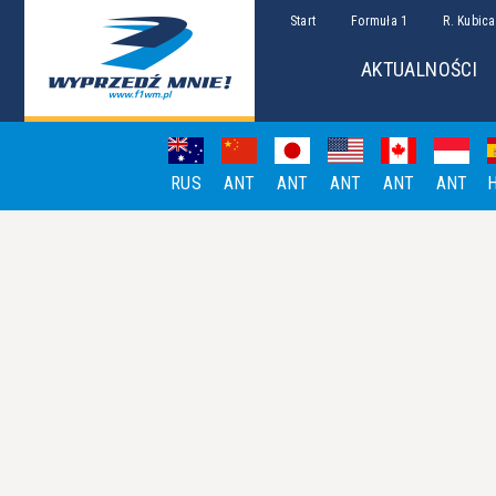
Start
Formuła 1
R. Kubica
AKTUALNOŚCI
RUS
ANT
ANT
ANT
ANT
ANT