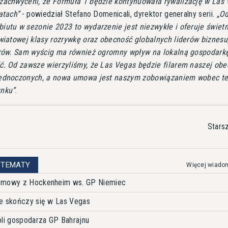
zachwyceni, że Formuła 1 będzie kontynuowała rywalizację w Las
atach
- powiedział Stefano Domenicali, dyrektor generalny serii.
O
iutu w sezonie 2023 to wydarzenie jest niezwykłe i oferuje świet
światowej klasy rozrywkę oraz obecność globalnych liderów biznesu
erów. Sam wyścig ma również ogromny wpływ na lokalną gospodark
ć. Od zawsze wierzyliśmy, że Las Vegas będzie filarem naszej obe
ednoczonych, a nowa umowa jest naszym zobowiązaniem wobec t
ynku
.
Stars
 TEMATY
Więcej wiado
ozmowy z Hockenheim ws. GP Niemiec
ie skończy się w Las Vegas
oli gospodarza GP Bahrajnu