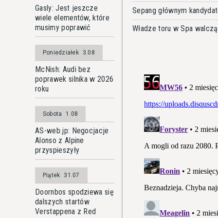
Gasly: Jest jeszcze
Sepang głównym kandydate
wiele elementów, które
musimy poprawić
Władze toru w Spa walczą
Poniedziałek
3.08
McNish: Audi bez
poprawek silnika w 2026
roku
Sobota
1.08
AS-web.jp: Negocjacje
Alonso z Alpine
przyspieszyły
Piątek
31.07
Doornbos spodziewa się
dalszych startów
Verstappena z Red