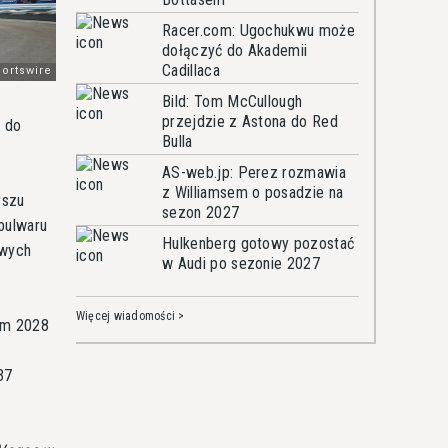
Racer.com: Ugochukwu może
dołączyć do Akademii
Cadillaca
Bild: Tom McCullough
przejdzie z Astona do Red
u do
Bulla
AS-web.jp: Perez rozmawia
z Williamsem o posadzie na
rszu
sezon 2027
bulwaru
Hulkenberg gotowy pozostać
owych
w Audi po sezonie 2027
Więcej wiadomości >
em 2028
37