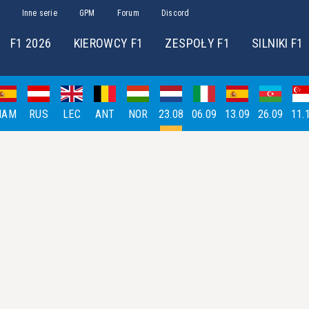
Inne serie
GPM
Forum
Discord
F1 2026
KIEROWCY F1
ZESPOŁY F1
SILNIKI F1
HAM
RUS
LEC
ANT
NOR
23.08
06.09
13.09
26.09
11.