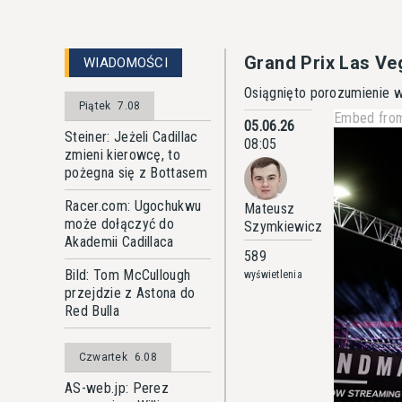
Grand Prix Las Ve
WIADOMOŚCI
Osiągnięto porozumienie w 
Piątek
7.08
Embed from
05.06.26
Steiner: Jeżeli Cadillac
08:05
zmieni kierowcę, to
pożegna się z Bottasem
Racer.com: Ugochukwu
Mateusz
może dołączyć do
Szymkiewicz
Akademii Cadillaca
589
Bild: Tom McCullough
wyświetlenia
przejdzie z Astona do
Red Bulla
Czwartek
6.08
AS-web.jp: Perez