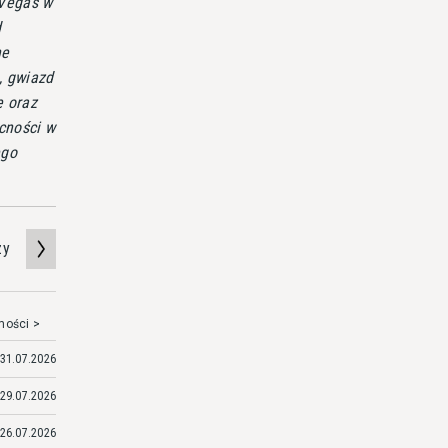
 Vegas w
d
ne
, gwiazd
ę oraz
cności w
ego
zy
mości >
31.07.2026
29.07.2026
26.07.2026