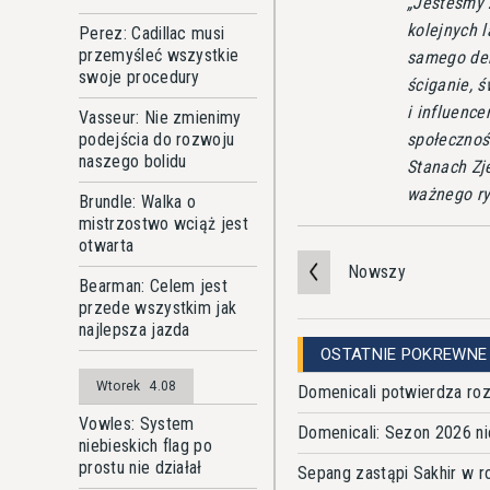
Jesteśmy 
kolejnych l
Perez: Cadillac musi
przemyśleć wszystkie
samego deb
swoje procedury
ściganie, 
i influenc
Vasseur: Nie zmienimy
społecznoś
podejścia do rozwoju
naszego bolidu
Stanach Zj
ważnego r
Brundle: Walka o
mistrzostwo wciąż jest
otwarta
Nowszy
Bearman: Celem jest
przede wszystkim jak
najlepsza jazda
OSTATNIE POKREWNE
Wtorek
4.08
Domenicali potwierdza r
Vowles: System
Domenicali: Sezon 2026 n
niebieskich flag po
prostu nie działał
Sepang zastąpi Sakhir w r