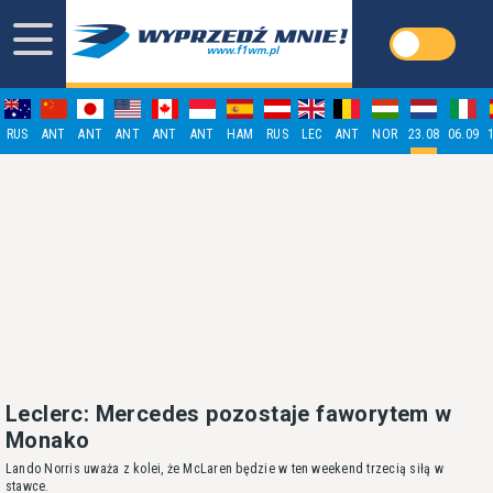
RUS
ANT
ANT
ANT
ANT
ANT
HAM
RUS
LEC
ANT
NOR
23.08
06.09
Leclerc: Mercedes pozostaje faworytem w
Monako
Lando Norris uważa z kolei, że McLaren będzie w ten weekend trzecią siłą w
stawce.