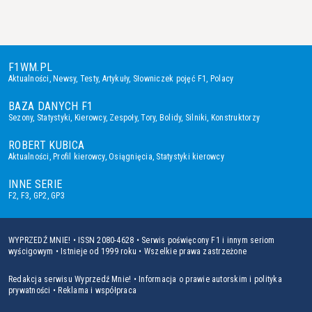
F1WM.PL
Aktualności
,
Newsy
,
Testy
,
Artykuły
,
Słowniczek pojęć F1
,
Polacy
BAZA DANYCH F1
Sezony
,
Statystyki
,
Kierowcy
,
Zespoły
,
Tory
,
Bolidy
,
Silniki
,
Konstruktorzy
ROBERT KUBICA
Aktualności
,
Profil kierowcy
,
Osiągnięcia
,
Statystyki kierowcy
INNE SERIE
F2
,
F3
,
GP2
,
GP3
WYPRZEDŹ MNIE! • ISSN 2080-4628 • Serwis poświęcony F1 i innym seriom
wyścigowym • Istnieje od 1999 roku • Wszelkie prawa zastrzeżone
Redakcja serwisu Wyprzedź Mnie!
•
Informacja o prawie autorskim i polityka
prywatności
•
Reklama i współpraca