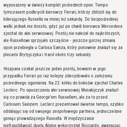
wyposażony w świeży komplet pośrednich opon. Tempo
tymczasem podkręcili kierowcy Ferrari, którzy zbliżyli się do
liderującego Russella na mniej niż sekundę. Do bezpośredniej
walki jednak nie doszło, gdyż już po chwili kierowca Mercedesa
zjechał do alei serwisowej. Postój nie należał do najkrótszych,
ale Russellowi sprzyjało szczęście - jeszcze gorzej zmiana
opon przebiegła u Carlosa Sainza, który ponownie znalazł się za
plecami Brytyjczyka i tracił około trzy sekundy.
Hiszpana czekał jeszcze jeden postój, bowiem w jego
przypadku Ferrari po raz kolejny zdecydowało o założeniu
pośredniego ogumienia. Na 22. kółku do boksów zjechał Charles
Leclerc. Po opuszczeniu alei serwisowej Monakijczyk znalazł
się co prawda za George'em Russellem, ale za to przed
Carlosem Sainzem. Leclerc prezentował świetne tempo, szybko
oddalając się od swojego zespołowego partnera, jednocześnie
goniąc prowadzącego Russella. W międzyczasie
niefrasobliwość duetu Alpine wykorzystał Ricciardo, awansując