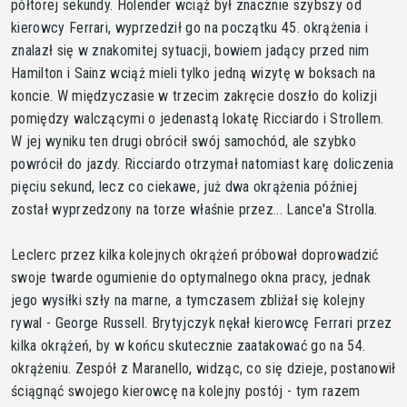
półtorej sekundy. Holender wciąż był znacznie szybszy od
kierowcy Ferrari, wyprzedził go na początku 45. okrążenia i
znalazł się w znakomitej sytuacji, bowiem jadący przed nim
Hamilton i Sainz wciąż mieli tylko jedną wizytę w boksach na
koncie. W międzyczasie w trzecim zakręcie doszło do kolizji
pomiędzy walczącymi o jedenastą lokatę Ricciardo i Strollem.
W jej wyniku ten drugi obrócił swój samochód, ale szybko
powrócił do jazdy. Ricciardo otrzymał natomiast karę doliczenia
pięciu sekund, lecz co ciekawe, już dwa okrążenia później
został wyprzedzony na torze właśnie przez... Lance'a Strolla.
Leclerc przez kilka kolejnych okrążeń próbował doprowadzić
swoje twarde ogumienie do optymalnego okna pracy, jednak
jego wysiłki szły na marne, a tymczasem zbliżał się kolejny
rywal - George Russell. Brytyjczyk nękał kierowcę Ferrari przez
kilka okrążeń, by w końcu skutecznie zaatakować go na 54.
okrążeniu. Zespół z Maranello, widząc, co się dzieje, postanowił
ściągnąć swojego kierowcę na kolejny postój - tym razem