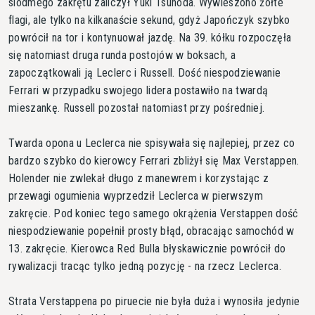
siódmego zakrętu zaliczył Yuki Tsunoda. Wywieszono żółte
flagi, ale tylko na kilkanaście sekund, gdyż Japończyk szybko
powrócił na tor i kontynuował jazdę. Na 39. kółku rozpoczęła
się natomiast druga runda postojów w boksach, a
zapoczątkowali ją Leclerc i Russell. Dość niespodziewanie
Ferrari w przypadku swojego lidera postawiło na twardą
mieszankę. Russell pozostał natomiast przy pośredniej.
Twarda opona u Leclerca nie spisywała się najlepiej, przez co
bardzo szybko do kierowcy Ferrari zbliżył się Max Verstappen.
Holender nie zwlekał długo z manewrem i korzystając z
przewagi ogumienia wyprzedził Leclerca w pierwszym
zakręcie. Pod koniec tego samego okrążenia Verstappen dość
niespodziewanie popełnił prosty błąd, obracając samochód w
13. zakręcie. Kierowca Red Bulla błyskawicznie powrócił do
rywalizacji tracąc tylko jedną pozycję - na rzecz Leclerca.
Strata Verstappena po piruecie nie była duża i wynosiła jedynie