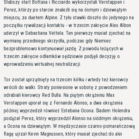
Słabszy start Bottasa i Ricciardo wykorzystali Verstappen i
Perez, którzy po starcie znaleźli się na ósmym i dziewiątym
miejscu, za duetem Alpine. Z tyłu stawki doszło do jedynego na
początku rywalizacji kontaktu - w trzecim zakręcie Alex Albon
uderzył w Sebastiana Vettela. Ten pierwszy musiał zjechać na
wymianę przedniego skrzydła, podczas gdy Niemiec
bezproblemowo kontynuował jazdę. Z powodu leżących w
trzecim zakręcie odłamków sędziowie podjęli decyzję o
wprowadzeniu wirtualnej neutralizacji.
Tor został uprzątnięty na trzecim kółku i wtedy też kierowcy
wrócili do walki. Straty poniesione w sobotę z powodzeniem
odrabiali kierowcy Red Bulla. Na piątym okrążeniu Max
Verstappen uporał się z Fernando Alonso, a dwa okrążenia
później wyprzedził również Estebana Ocona. Śladem Holendra
podążał Perez, który wyprzedził Alonso na siódmym okrążeniu,
a Ocona na dziewiątym. W międzyczasie czarno-pomarańczową
flagę ujrzał Kevin Magnussen, który musiał zjechać do alei