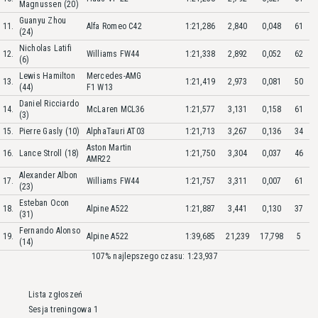
Magnussen (20)
Guanyu Zhou
11.
Alfa Romeo C42
1:21,286
2,840
0,048
61
(24)
Nicholas Latifi
12.
Williams FW44
1:21,338
2,892
0,052
62
(6)
Lewis Hamilton
Mercedes-AMG
13.
1:21,419
2,973
0,081
50
(44)
F1 W13
Daniel Ricciardo
14.
McLaren MCL36
1:21,577
3,131
0,158
61
(3)
15.
Pierre Gasly (10)
AlphaTauri AT03
1:21,713
3,267
0,136
34
Aston Martin
16.
Lance Stroll (18)
1:21,750
3,304
0,037
46
AMR22
Alexander Albon
17.
Williams FW44
1:21,757
3,311
0,007
61
(23)
Esteban Ocon
18.
Alpine A522
1:21,887
3,441
0,130
37
(31)
Fernando Alonso
19.
Alpine A522
1:39,685
21,239
17,798
5
(14)
107% najlepszego czasu: 1:23,937
Lista zgłoszeń
Sesja treningowa 1