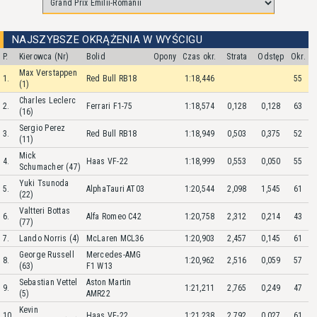
NAJSZYBSZE OKRĄŻENIA W WYŚCIGU
P.
Kierowca (Nr)
Bolid
Opony
Czas okr.
Strata
Odstęp
Okr.
Max Verstappen
1.
Red Bull RB18
1:18,446
55
(1)
Charles Leclerc
2.
Ferrari F1-75
1:18,574
0,128
0,128
63
(16)
Sergio Perez
3.
Red Bull RB18
1:18,949
0,503
0,375
52
(11)
Mick
4.
Haas VF-22
1:18,999
0,553
0,050
55
Schumacher (47)
Yuki Tsunoda
5.
AlphaTauri AT03
1:20,544
2,098
1,545
61
(22)
Valtteri Bottas
6.
Alfa Romeo C42
1:20,758
2,312
0,214
43
(77)
7.
Lando Norris (4)
McLaren MCL36
1:20,903
2,457
0,145
61
George Russell
Mercedes-AMG
8.
1:20,962
2,516
0,059
57
(63)
F1 W13
Sebastian Vettel
Aston Martin
9.
1:21,211
2,765
0,249
47
(5)
AMR22
Kevin
10.
Haas VF-22
1:21,238
2,792
0,027
61