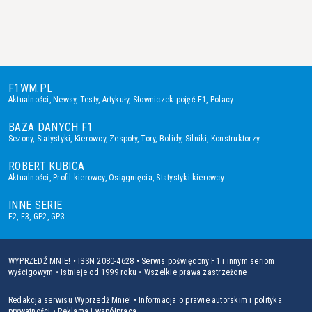
F1WM.PL
Aktualności
,
Newsy
,
Testy
,
Artykuły
,
Słowniczek pojęć F1
,
Polacy
BAZA DANYCH F1
Sezony
,
Statystyki
,
Kierowcy
,
Zespoły
,
Tory
,
Bolidy
,
Silniki
,
Konstruktorzy
ROBERT KUBICA
Aktualności
,
Profil kierowcy
,
Osiągnięcia
,
Statystyki kierowcy
INNE SERIE
F2
,
F3
,
GP2
,
GP3
WYPRZEDŹ MNIE! • ISSN 2080-4628 • Serwis poświęcony F1 i innym seriom
wyścigowym • Istnieje od 1999 roku • Wszelkie prawa zastrzeżone
Redakcja serwisu Wyprzedź Mnie!
•
Informacja o prawie autorskim i polityka
prywatności
•
Reklama i współpraca