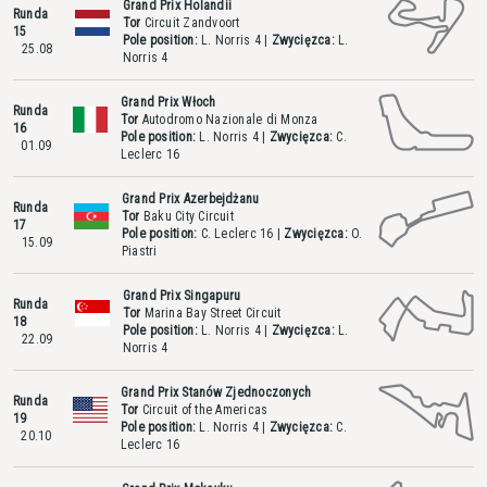
Grand Prix Holandii
Runda
Tor
Circuit Zandvoort
15
Pole position:
L. Norris
4
|
Zwycięzca:
L.
25.08
Norris
4
Grand Prix Włoch
Runda
Tor
Autodromo Nazionale di Monza
16
Pole position:
L. Norris
4
|
Zwycięzca:
C.
01.09
Leclerc
16
Grand Prix Azerbejdżanu
Runda
Tor
Baku City Circuit
17
Pole position:
C. Leclerc
16
|
Zwycięzca:
O.
15.09
Piastri
Grand Prix Singapuru
Runda
Tor
Marina Bay Street Circuit
18
Pole position:
L. Norris
4
|
Zwycięzca:
L.
22.09
Norris
4
Grand Prix Stanów Zjednoczonych
Runda
Tor
Circuit of the Americas
19
Pole position:
L. Norris
4
|
Zwycięzca:
C.
20.10
Leclerc
16