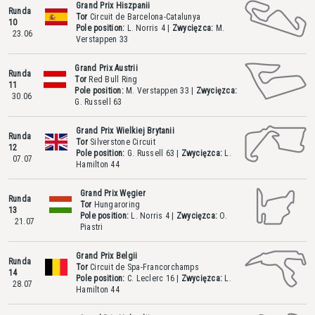
Grand Prix Hiszpanii
Runda
Tor
Circuit de Barcelona-Catalunya
10
Pole position:
L. Norris
4
|
Zwycięzca:
M.
23.06
Verstappen
33
Grand Prix Austrii
Runda
Tor
Red Bull Ring
11
Pole position:
M. Verstappen
33
|
Zwycięzca:
30.06
G. Russell
63
Grand Prix Wielkiej Brytanii
Runda
Tor
Silverstone Circuit
12
Pole position:
G. Russell
63
|
Zwycięzca:
L.
07.07
Hamilton
44
Grand Prix Węgier
Runda
Tor
Hungaroring
13
Pole position:
L. Norris
4
|
Zwycięzca:
O.
21.07
Piastri
Grand Prix Belgii
Runda
Tor
Circuit de Spa-Francorchamps
14
Pole position:
C. Leclerc
16
|
Zwycięzca:
L.
28.07
Hamilton
44