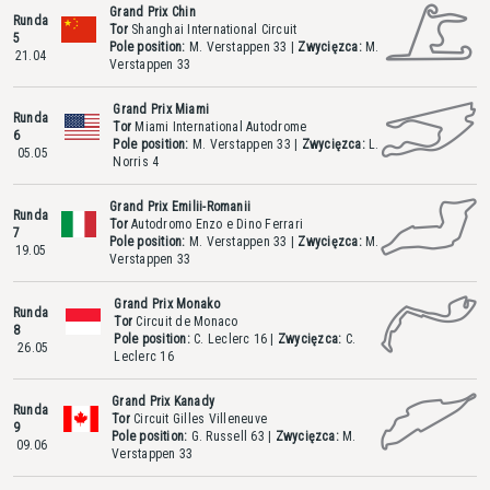
Grand Prix Chin
Runda
Tor
Shanghai International Circuit
5
Pole position:
M. Verstappen
33
|
Zwycięzca:
M.
21.04
Verstappen
33
Grand Prix Miami
Runda
Tor
Miami International Autodrome
6
Pole position:
M. Verstappen
33
|
Zwycięzca:
L.
05.05
Norris
4
Grand Prix Emilii-Romanii
Runda
Tor
Autodromo Enzo e Dino Ferrari
7
Pole position:
M. Verstappen
33
|
Zwycięzca:
M.
19.05
Verstappen
33
Grand Prix Monako
Runda
Tor
Circuit de Monaco
8
Pole position:
C. Leclerc
16
|
Zwycięzca:
C.
26.05
Leclerc
16
Grand Prix Kanady
Runda
Tor
Circuit Gilles Villeneuve
9
Pole position:
G. Russell
63
|
Zwycięzca:
M.
09.06
Verstappen
33