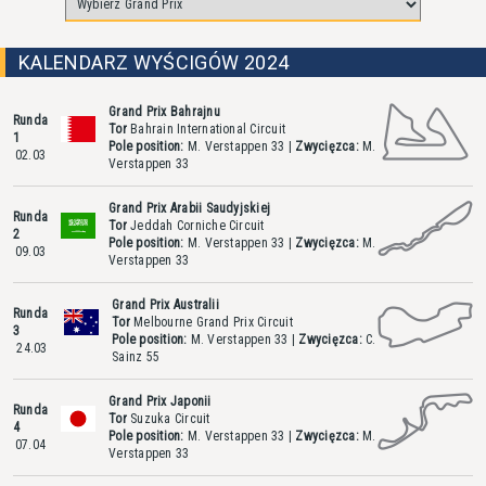
KALENDARZ WYŚCIGÓW 2024
Grand Prix Bahrajnu
Runda
Tor
Bahrain International Circuit
1
Pole position:
M. Verstappen
33
|
Zwycięzca:
M.
02.03
Verstappen
33
Grand Prix Arabii Saudyjskiej
Runda
Tor
Jeddah Corniche Circuit
2
Pole position:
M. Verstappen
33
|
Zwycięzca:
M.
09.03
Verstappen
33
Grand Prix Australii
Runda
Tor
Melbourne Grand Prix Circuit
3
Pole position:
M. Verstappen
33
|
Zwycięzca:
C.
24.03
Sainz
55
Grand Prix Japonii
Runda
Tor
Suzuka Circuit
4
Pole position:
M. Verstappen
33
|
Zwycięzca:
M.
07.04
Verstappen
33