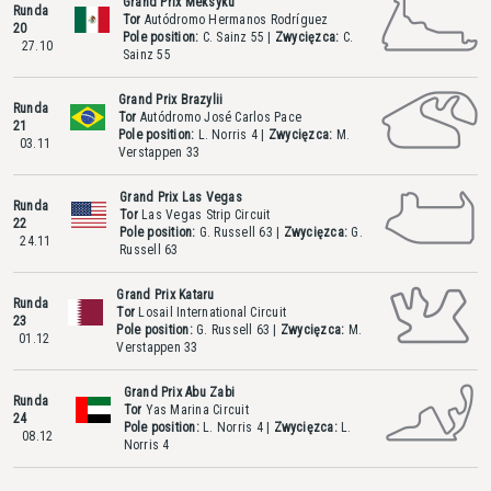
Grand Prix Meksyku
Runda
Tor
Autódromo Hermanos Rodríguez
20
Pole position:
C. Sainz
55
|
Zwycięzca:
C.
27.10
Sainz
55
Grand Prix Brazylii
Runda
Tor
Autódromo José Carlos Pace
21
Pole position:
L. Norris
4
|
Zwycięzca:
M.
03.11
Verstappen
33
Grand Prix Las Vegas
Runda
Tor
Las Vegas Strip Circuit
22
Pole position:
G. Russell
63
|
Zwycięzca:
G.
24.11
Russell
63
Grand Prix Kataru
Runda
Tor
Losail International Circuit
23
Pole position:
G. Russell
63
|
Zwycięzca:
M.
01.12
Verstappen
33
Grand Prix Abu Zabi
Runda
Tor
Yas Marina Circuit
24
Pole position:
L. Norris
4
|
Zwycięzca:
L.
08.12
Norris
4