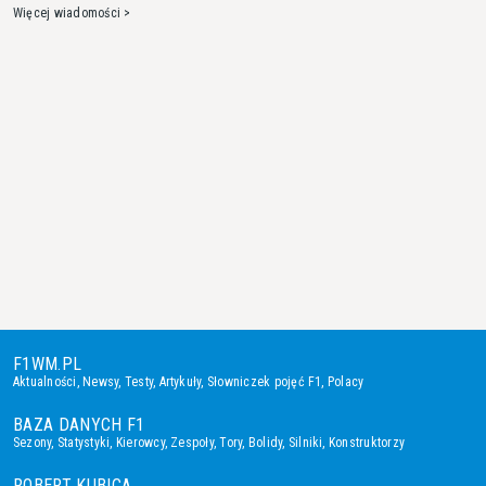
Więcej wiadomości >
F1WM.PL
Aktualności
,
Newsy
,
Testy
,
Artykuły
,
Słowniczek pojęć F1
,
Polacy
BAZA DANYCH F1
Sezony
,
Statystyki
,
Kierowcy
,
Zespoły
,
Tory
,
Bolidy
,
Silniki
,
Konstruktorzy
ROBERT KUBICA