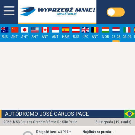
RUS
ANT
ANT
ANT
ANT
ANT
HAM
RUS
LEC
ANT
NOR
23.08
06.09
AUTÓDROMO JOSÉ CARLOS PACE
2026:
MSC Cruises Grande Prêmio De São Paulo
8 listopada (19. runda)
Długość toru:
4,309 km
Najdłuższa prosta:
-