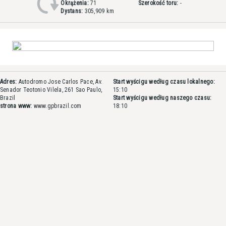
Okrążenia:
71
Szerokość toru:
-
Dystans:
305,909 km
Adres:
Autodromo Jose Carlos Pace, Av.
Start wyścigu według czasu lokalnego:
Senador Teotonio Vilela, 261 Sao Paulo,
15:10
Brazil
Start wyścigu według naszego czasu:
strona www:
www.gpbrazil.com
18:10