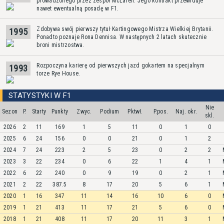
prowadzonego przez zespół McLaren. Jego kontrakt przewiduje
nawet ewentualną posadę w F1.
Zdobywa swój pierwszy tytuł Kartingowego Mistrza Wielkiej Brytanii.
1995
Ponadto poznaje Rona Dennisa. W następnych 2 latach skutecznie
broni mistrzostwa.
Rozpoczyna karierę od pierwszych jazd gokartem na specjalnym
1993
torze Rye House.
STATYSTYKI W F1
Nie
Sezon
P.
Starty
Punkty
Zwyc.
Podium
Pktwł.
P.pos.
Naj. okr.
skl.
2026
2
11
169
1
5
11
0
1
0
2025
6
24
156
0
0
21
0
1
2
2024
7
24
223
2
5
23
0
2
2
2023
3
22
234
0
6
22
1
4
1
2022
6
22
240
0
9
19
0
2
1
2021
2
22
387.5
8
17
20
5
6
1
2020
1
16
347
11
14
16
10
6
0
2019
1
21
413
11
17
21
5
6
0
2018
1
21
408
11
17
20
11
3
1