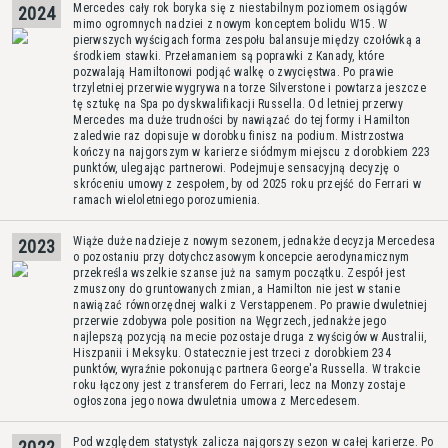
Mercedes cały rok boryka się z niestabilnym poziomem osiągów
2024
mimo ogromnych nadziei z nowym konceptem bolidu W15. W
pierwszych wyścigach forma zespołu balansuje między czołówką a
środkiem stawki. Przełamaniem są poprawki z Kanady, które
pozwalają Hamiltonowi podjąć walkę o zwycięstwa. Po prawie
trzyletniej przerwie wygrywa na torze Silverstone i powtarza jeszcze
tę sztukę na Spa po dyskwalifikacji Russella. Od letniej przerwy
Mercedes ma duże trudności by nawiązać do tej formy i Hamilton
zaledwie raz dopisuje w dorobku finisz na podium. Mistrzostwa
kończy na najgorszym w karierze siódmym miejscu z dorobkiem 223
punktów, ulegając partnerowi. Podejmuje sensacyjną decyzję o
skróceniu umowy z zespołem, by od 2025 roku przejść do Ferrari w
ramach wieloletniego porozumienia.
Wiąże duże nadzieje z nowym sezonem, jednakże decyzja Mercedesa
2023
o pozostaniu przy dotychczasowym koncepcie aerodynamicznym
przekreśla wszelkie szanse już na samym początku. Zespół jest
zmuszony do gruntowanych zmian, a Hamilton nie jest w stanie
nawiązać równorzędnej walki z Verstappenem. Po prawie dwuletniej
przerwie zdobywa pole position na Węgrzech, jednakże jego
najlepszą pozycją na mecie pozostaje druga z wyścigów w Australii,
Hiszpanii i Meksyku. Ostatecznie jest trzeci z dorobkiem 234
punktów, wyraźnie pokonując partnera George'a Russella. W trakcie
roku łączony jest z transferem do Ferrari, lecz na Monzy zostaje
ogłoszona jego nowa dwuletnia umowa z Mercedesem.
Pod względem statystyk zalicza najgorszy sezon w całej karierze. Po
2022