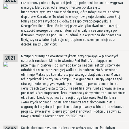
raz pierwszy nie zdobywa ani jednego pole position ani nie wygrywa
wyścigu. Mercedes od zimowych testów boryka się z
fundamentalnymi wadami modelu W13, które udaje się załagodzić
dopiero w Kanadzie. To właśnie wtedy nawiązuje do mistrzowskiej
formy i zaczyna wychodzić górą z zespołowego pojedynku z
George'em Russellem. Po letniej przerwie tylko dwukrotnie uznaje
wyższość nowego partnera, natomiast w całym sezonie sięga po
dziewięć miejsc na podium. To jednak nie wystarcza do pokonania
Brytyjczyka w tabeli i plasuje się dopiero na szóstym miejscu z
dorobkiem 240 punktów.
Notuje piorunujące otwarcie trzykrotnie wygrywając w pierwszych
2021
czterech rundach. Mimo to wkrótce Red Bull z Verstappenem
przejmują inicjatywę i do samego końca sezonu jest zmuszony do
odrabiania strat oraz zaciętej walki z Holendrem. Na Silverstone
eliminuje Maksa po kontakcie z pierwszego okrążenia, a na Monzy
ich pojedynek kończy się kolizją. Po wyjeździe z Europy jego zespół
strategicznie rozgrywa wymiany silników, co pozwala mu m.in. na
serię trzech zwycięstw z rzędu. Przed finałową rundą zrównuje się w
punktach z Verstappenem, lecz rekordowy ósmy tytuł traci na ostatnim
okrążeniu, kiedy to po neutralizacji ulega kierowcy Red Bulla na
świeższych oponach. Zostaje wicemistrzem z dorobkiem ośmiu
wygranych i pięciu pole position. Jako pierwszy w historii przekracza
próg stu zwycięstw i pierwszych pól startowych. Podpisuje również
nowy kontrakt z Mercedesem do 2023 roku.
Swoją dominację wznosi na jeszcze wyższy poziom. Po słabym