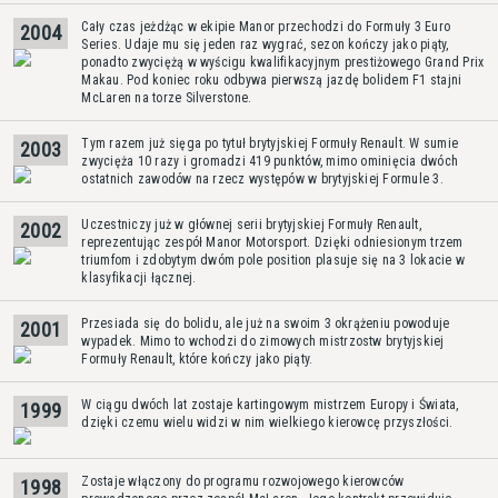
Cały czas jeżdżąc w ekipie Manor przechodzi do Formuły 3 Euro
2004
Series. Udaje mu się jeden raz wygrać, sezon kończy jako piąty,
ponadto zwyciężą w wyścigu kwalifikacyjnym prestiżowego Grand Prix
Makau. Pod koniec roku odbywa pierwszą jazdę bolidem F1 stajni
McLaren na torze Silverstone.
Tym razem już sięga po tytuł brytyjskiej Formuły Renault. W sumie
2003
zwycięża 10 razy i gromadzi 419 punktów, mimo ominięcia dwóch
ostatnich zawodów na rzecz występów w brytyjskiej Formule 3.
Uczestniczy już w głównej serii brytyjskiej Formuły Renault,
2002
reprezentując zespół Manor Motorsport. Dzięki odniesionym trzem
triumfom i zdobytym dwóm pole position plasuje się na 3 lokacie w
klasyfikacji łącznej.
Przesiada się do bolidu, ale już na swoim 3 okrążeniu powoduje
2001
wypadek. Mimo to wchodzi do zimowych mistrzostw brytyjskiej
Formuły Renault, które kończy jako piąty.
W ciągu dwóch lat zostaje kartingowym mistrzem Europy i Świata,
1999
dzięki czemu wielu widzi w nim wielkiego kierowcę przyszłości.
Zostaje włączony do programu rozwojowego kierowców
1998