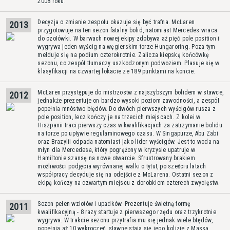
2008 roku.
Decyzja o zmianie zespołu okazuje się być trafna. McLaren
2013
przygotowuje na ten sezon fatalny bolid, natomiast Mercedes wraca
do czołówki. W barwach nowej ekipy zdobywa aż pięć pole position i
wygrywa jeden wyścig na węgierskim torze Hungaroring. Poza tym
melduje się na podium czterokrotnie. Zalicza kiepską końcówkę
sezonu, co zespół tłumaczy uszkodzonym podwoziem. Plasuje się w
klasyfikacji na czwartej lokacie ze 189 punktami na koncie.
McLaren przystępuje do mistrzostw z najszybszym bolidem w stawce,
2012
jednakże prezentuje on bardzo wysoki poziom zawodności, a zespół
popełnia mnóstwo błędów. Do dwóch pierwszych wyścigów rusza z
pole position, lecz kończy je na trzecich miejscach. Z kolei w
Hiszpanii traci pierwszy czas w kwalifikacjach za zatrzymanie bolidu
na torze po upływie regulaminowego czasu. W Singapurze, Abu Zabi
oraz Brazylii odpada natomiast jako lider wyścigów. Jest to woda na
młyn dla Mercedesa, który pogrążony w kryzysie upatruje w
Hamiltonie szansę na nowe otwarcie. Sfrustrowany brakiem
możliwości podjęcia wyrównanej walki o tytuł, po sześciu latach
współpracy decyduje się na odejście z McLarena. Ostatni sezon z
ekipą kończy na czwartym miejscu z dorobkiem czterech zwycięstw.
Sezon pełen wzlotów i upadków. Prezentuje świetną formę
2011
kwalifikacyjną - 8 razy startuje z pierwszego rzędu oraz trzykrotnie
wygrywa. W trakcie sezonu przytrafia mu się jednak wiele błędów,
popełnia aż 10 wykroczeń, sławne stają się jego kolizje z Massą.