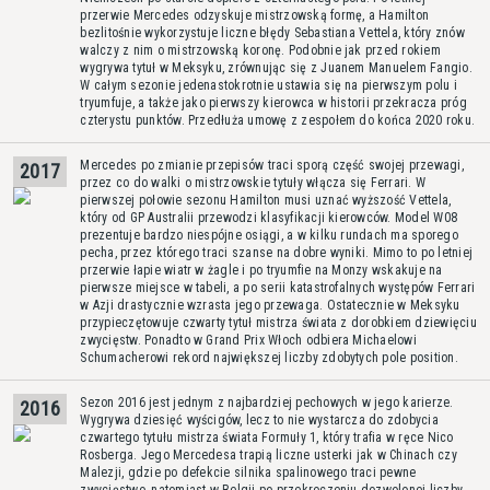
przerwie Mercedes odzyskuje mistrzowską formę, a Hamilton
bezlitośnie wykorzystuje liczne błędy Sebastiana Vettela, który znów
walczy z nim o mistrzowską koronę. Podobnie jak przed rokiem
wygrywa tytuł w Meksyku, zrównując się z Juanem Manuelem Fangio.
W całym sezonie jedenastokrotnie ustawia się na pierwszym polu i
tryumfuje, a także jako pierwszy kierowca w historii przekracza próg
czterystu punktów. Przedłuża umowę z zespołem do końca 2020 roku.
Mercedes po zmianie przepisów traci sporą część swojej przewagi,
2017
przez co do walki o mistrzowskie tytuły włącza się Ferrari. W
pierwszej połowie sezonu Hamilton musi uznać wyższość Vettela,
który od GP Australii przewodzi klasyfikacji kierowców. Model W08
prezentuje bardzo niespójne osiągi, a w kilku rundach ma sporego
pecha, przez którego traci szanse na dobre wyniki. Mimo to po letniej
przerwie łapie wiatr w żagle i po tryumfie na Monzy wskakuje na
pierwsze miejsce w tabeli, a po serii katastrofalnych występów Ferrari
w Azji drastycznie wzrasta jego przewaga. Ostatecznie w Meksyku
przypieczętowuje czwarty tytuł mistrza świata z dorobkiem dziewięciu
zwycięstw. Ponadto w Grand Prix Włoch odbiera Michaelowi
Schumacherowi rekord największej liczby zdobytych pole position.
Sezon 2016 jest jednym z najbardziej pechowych w jego karierze.
2016
Wygrywa dziesięć wyścigów, lecz to nie wystarcza do zdobycia
czwartego tytułu mistrza świata Formuły 1, który trafia w ręce Nico
Rosberga. Jego Mercedesa trapią liczne usterki jak w Chinach czy
Malezji, gdzie po defekcie silnika spalinowego traci pewne