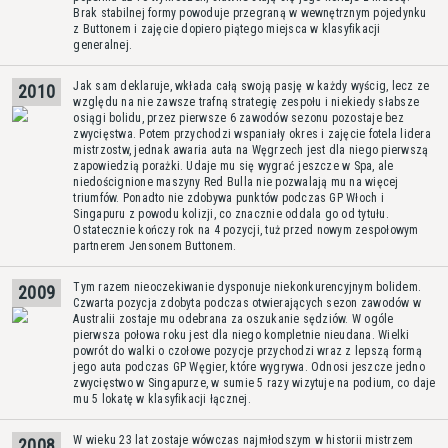
Brak stabilnej formy powoduje przegraną w wewnętrznym pojedynku
z Buttonem i zajęcie dopiero piątego miejsca w klasyfikacji
generalnej.
Jak sam deklaruje, wkłada całą swoją pasję w każdy wyścig, lecz ze
2010
względu na nie zawsze trafną strategię zespołu i niekiedy słabsze
osiągi bolidu, przez pierwsze 6 zawodów sezonu pozostaje bez
zwycięstwa. Potem przychodzi wspaniały okres i zajęcie fotela lidera
mistrzostw, jednak awaria auta na Węgrzech jest dla niego pierwszą
zapowiedzią porażki. Udaje mu się wygrać jeszcze w Spa, ale
niedoścignione maszyny Red Bulla nie pozwalają mu na więcej
triumfów. Ponadto nie zdobywa punktów podczas GP Włoch i
Singapuru z powodu kolizji, co znacznie oddala go od tytułu.
Ostatecznie kończy rok na 4 pozycji, tuż przed nowym zespołowym
partnerem Jensonem Buttonem.
Tym razem nieoczekiwanie dysponuje niekonkurencyjnym bolidem.
2009
Czwarta pozycja zdobyta podczas otwierających sezon zawodów w
Australii zostaje mu odebrana za oszukanie sędziów. W ogóle
pierwsza połowa roku jest dla niego kompletnie nieudana. Wielki
powrót do walki o czołowe pozycje przychodzi wraz z lepszą formą
jego auta podczas GP Węgier, które wygrywa. Odnosi jeszcze jedno
zwycięstwo w Singapurze, w sumie 5 razy wizytuje na podium, co daje
mu 5 lokatę w klasyfikacji łącznej.
W wieku 23 lat zostaje wówczas najmłodszym w historii mistrzem
2008