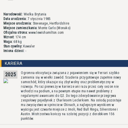
Narodowość:
Wielka Brytania
Data urodzenia:
7 stycznia 1985
Miejsce urodzenia:
Stevenage, Hertfordshire
Miejsce zamieszkania:
Monte Carlo (Monako)
Oficjalna strona:
www.lewishamilton.com
Wzrost:
174 cm
Waga:
68 kg
Stan cywilny:
Kawaler
Imiona dzieci:
-
KARIERA
Ogromna ekscytacja związana z pojawieniem się w Ferrari szybko
2025
zamienia się w wielki zawód. Scuderia przygotowuje zupełnie nowy
samochód, który okazuje się zbyt wolny oraz problematyczny w
rozwoju. Po raz pierwszy w karierze ani razu przez cały sezon nie
wchodzi na podium, a na pewnym etapie ma nawet problemy z
regularnymi awansami do Q2. Do tego zdecydowanie przegrywa
zespołowy pojedynek z Charlesem Leclerkiem. Na osłodę pozostaje
mu zwycięstwo w sprincie w Chinach, a najlepszym wynikiem w
wyścigu jest czwarte miejsce z Imoli, Red Bull Ringu, Silverstone i
Austin. Mistrzostwa kończy na szóstej pozycji z dorobkiem 156
punktów.