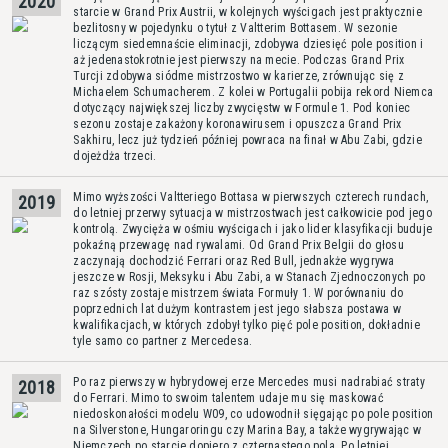
2020
starcie w Grand Prix Austrii, w kolejnych wyścigach jest praktycznie
bezlitosny w pojedynku o tytuł z Valtterim Bottasem. W sezonie
liczącym siedemnaście eliminacji, zdobywa dziesięć pole position i
aż jedenastokrotnie jest pierwszy na mecie. Podczas Grand Prix
Turcji zdobywa siódme mistrzostwo w karierze, zrównując się z
Michaelem Schumacherem. Z kolei w Portugalii pobija rekord Niemca
dotyczący największej liczby zwycięstw w Formule 1. Pod koniec
sezonu zostaje zakażony koronawirusem i opuszcza Grand Prix
Sakhiru, lecz już tydzień później powraca na finał w Abu Zabi, gdzie
dojeżdża trzeci.
Mimo wyższości Valtteriego Bottasa w pierwszych czterech rundach,
2019
do letniej przerwy sytuacja w mistrzostwach jest całkowicie pod jego
kontrolą. Zwycięża w ośmiu wyścigach i jako lider klasyfikacji buduje
pokaźną przewagę nad rywalami. Od Grand Prix Belgii do głosu
zaczynają dochodzić Ferrari oraz Red Bull, jednakże wygrywa
jeszcze w Rosji, Meksyku i Abu Zabi, a w Stanach Zjednoczonych po
raz szósty zostaje mistrzem świata Formuły 1. W porównaniu do
poprzednich lat dużym kontrastem jest jego słabsza postawa w
kwalifikacjach, w których zdobył tylko pięć pole position, dokładnie
tyle samo co partner z Mercedesa.
Po raz pierwszy w hybrydowej erze Mercedes musi nadrabiać straty
2018
do Ferrari. Mimo to swoim talentem udaje mu się maskować
niedoskonałości modelu W09, co udowodnił sięgając po pole position
na Silverstone, Hungaroringu czy Marina Bay, a także wygrywając w
Niemczech po starcie dopiero z czternastego pola. Po letniej