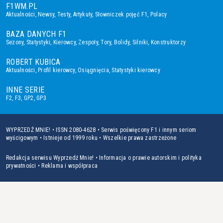
F1WM.PL
Aktualności
,
Newsy
,
Testy
,
Artykuły
,
Słowniczek pojęć F1
,
Polacy
BAZA DANYCH F1
Sezony
,
Statystyki
,
Kierowcy
,
Zespoły
,
Tory
,
Bolidy
,
Silniki
,
Konstruktorzy
ROBERT KUBICA
Aktualności
,
Profil kierowcy
,
Osiągnięcia
,
Statystyki kierowcy
INNE SERIE
F2
,
F3
,
GP2
,
GP3
WYPRZEDŹ MNIE! • ISSN 2080-4628 • Serwis poświęcony F1 i innym seriom
wyścigowym • Istnieje od 1999 roku • Wszelkie prawa zastrzeżone
Redakcja serwisu Wyprzedź Mnie!
•
Informacja o prawie autorskim i polityka
prywatności
•
Reklama i współpraca