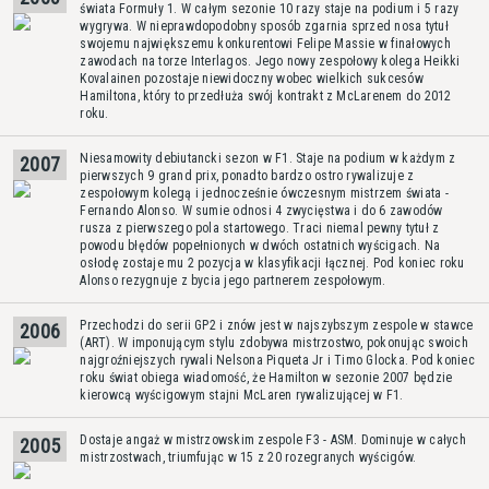
świata Formuły 1. W całym sezonie 10 razy staje na podium i 5 razy
wygrywa. W nieprawdopodobny sposób zgarnia sprzed nosa tytuł
swojemu największemu konkurentowi Felipe Massie w finałowych
zawodach na torze Interlagos. Jego nowy zespołowy kolega Heikki
Kovalainen pozostaje niewidoczny wobec wielkich sukcesów
Hamiltona, który to przedłuża swój kontrakt z McLarenem do 2012
roku.
Niesamowity debiutancki sezon w F1. Staje na podium w każdym z
2007
pierwszych 9 grand prix, ponadto bardzo ostro rywalizuje z
zespołowym kolegą i jednocześnie ówczesnym mistrzem świata -
Fernando Alonso. W sumie odnosi 4 zwycięstwa i do 6 zawodów
rusza z pierwszego pola startowego. Traci niemal pewny tytuł z
powodu błędów popełnionych w dwóch ostatnich wyścigach. Na
osłodę zostaje mu 2 pozycja w klasyfikacji łącznej. Pod koniec roku
Alonso rezygnuje z bycia jego partnerem zespołowym.
Przechodzi do serii GP2 i znów jest w najszybszym zespole w stawce
2006
(ART). W imponującym stylu zdobywa mistrzostwo, pokonując swoich
najgroźniejszych rywali Nelsona Piqueta Jr i Timo Glocka. Pod koniec
roku świat obiega wiadomość, że Hamilton w sezonie 2007 będzie
kierowcą wyścigowym stajni McLaren rywalizującej w F1.
Dostaje angaż w mistrzowskim zespole F3 - ASM. Dominuje w całych
2005
mistrzostwach, triumfując w 15 z 20 rozegranych wyścigów.