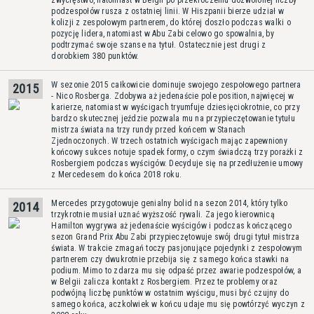
zwycięstwo, natomiast w Belgii po przekroczeniu dozwolonej liczby
podzespołów rusza z ostatniej linii. W Hiszpanii bierze udział w
kolizji z zespołowym partnerem, do której doszło podczas walki o
pozycję lidera, natomiast w Abu Zabi celowo go spowalnia, by
podtrzymać swoje szanse na tytuł. Ostatecznie jest drugi z
dorobkiem 380 punktów.
W sezonie 2015 całkowicie dominuje swojego zespołowego partnera
2015
- Nico Rosberga. Zdobywa aż jedenaście pole position, najwięcej w
karierze, natomiast w wyścigach tryumfuje dziesięciokrotnie, co przy
bardzo skutecznej jeździe pozwala mu na przypieczętowanie tytułu
mistrza świata na trzy rundy przed końcem w Stanach
Zjednoczonych. W trzech ostatnich wyścigach mając zapewniony
końcowy sukces notuje spadek formy, o czym świadczą trzy porażki z
Rosbergiem podczas wyścigów. Decyduje się na przedłużenie umowy
z Mercedesem do końca 2018 roku.
Mercedes przygotowuje genialny bolid na sezon 2014, który tylko
2014
trzykrotnie musiał uznać wyższość rywali. Za jego kierownicą
Hamilton wygrywa aż jedenaście wyścigów i podczas kończącego
sezon Grand Prix Abu Zabi przypieczętowuje swój drugi tytuł mistrza
świata. W trakcie zmagań toczy pasjonujące pojedynki z zespołowym
partnerem czy dwukrotnie przebija się z samego końca stawki na
podium. Mimo to zdarza mu się odpaść przez awarie podzespołów, a
w Belgii zalicza kontakt z Rosbergiem. Przez te problemy oraz
podwójną liczbę punktów w ostatnim wyścigu, musi być czujny do
samego końca, aczkolwiek w końcu udaje mu się powtórzyć wyczyn z