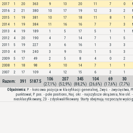
2017
1
20
363
9
13
20
11
7
0
2016
2
21
380
10
17
19
12
3
2
2015
1
19
381
10
17
18
11
8
1
2014
1
19
384
11
16
16
7
7
3
2013
4
19
189
1
5
17
5
1
1
2012
4
20
190
4
7
14
7
1
5
2011
5
19
227
3
6
16
1
3
3
2010
4
19
240
3
9
15
1
5
3
2009
5
17
49
2
5
8
4
0
2
2008
1
18
98
5
10
14
7
1
1
2007
2
17
109
4
12
15
6
2
1
106
207
345
104
69
30
Razem:
391
5187.5
(27,1%)
(52,9%)
(88,2%)
(26,6%)
(17,6%)
(7,7%)
Objaśnienia:
P. - końcowa pozycja w klasyfikacji generalnej, Zwyc. - zwycięstwa, Pk
punktował, P. pos. - pole positions, Naj. okr. - najszybsze okrążenia, Nie skl. -
niesklasyfikowany, ZD - zdyskwalifikowany. Starty obejmują rozpoczęte wyścig