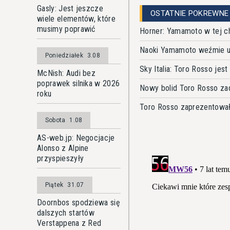
Gasly: Jest jeszcze
OSTATNIE POKREWNE
wiele elementów, które
musimy poprawić
Horner: Yamamoto w tej ch
Naoki Yamamoto weźmie ud
Poniedziałek
3.08
Sky Italia: Toro Rosso jes
McNish: Audi bez
poprawek silnika w 2026
Nowy bolid Toro Rosso za
roku
Toro Rosso zaprezentował
Sobota
1.08
AS-web.jp: Negocjacje
Alonso z Alpine
przyspieszyły
Piątek
31.07
Doornbos spodziewa się
dalszych startów
Verstappena z Red