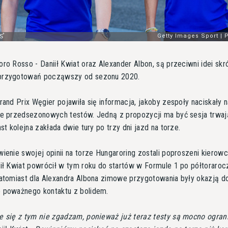
ro Rosso - Daniił Kwiat oraz Alexander Albon, są przeciwni idei skr
przygotowań począwszy od sezonu 2020.
rand Prix Węgier pojawiła się informacja, jakoby zespoły naciskały n
ie przedsezonowych testów. Jedną z propozycji ma być sesja trwaj
ast kolejna zakłada dwie tury po trzy dni jazd na torze.
ienie swojej opinii na torze Hungaroring zostali poproszeni kierow
ił Kwiat powrócił w tym roku do startów w Formule 1 po półtoraroc
natomiast dla Alexandra Albona zimowe przygotowania były okazją d
 poważnego kontaktu z bolidem.
e się z tym nie zgadzam, ponieważ już teraz testy są mocno ogran