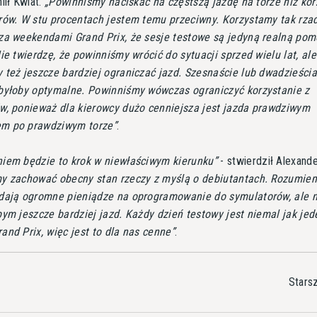
iił Kwiat.
Powinniśmy naciskać na częstszą jazdę na torze niż kor
rów. W stu procentach jestem temu przeciwny. Korzystamy tak rza
za weekendami Grand Prix, że sesje testowe są jedyną realną pom
ie twierdzę, że powinniśmy wrócić do sytuacji sprzed wielu lat, ale
 też jeszcze bardziej ograniczać jazd. Szesnaście lub dwadzieścia
byłoby optymalne. Powinniśmy wówczas ograniczyć korzystanie z
w, ponieważ dla kierowcy dużo cenniejsza jest jazda prawdziwym
m po prawdziwym torze
.
iem będzie to krok w niewłaściwym kierunku
- stwierdził Alexande
y zachować obecny stan rzeczy z myślą o debiutantach. Rozumiem
dają ogromne pieniądze na oprogramowanie do symulatorów, ale n
ym jeszcze bardziej jazd. Każdy dzień testowy jest niemal jak jed
nd Prix, więc jest to dla nas cenne
.
Stars