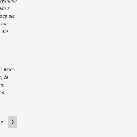
zystanie
dko z
ocą dla
 nie
 dni
r Albon.
, że
ie
en
zy