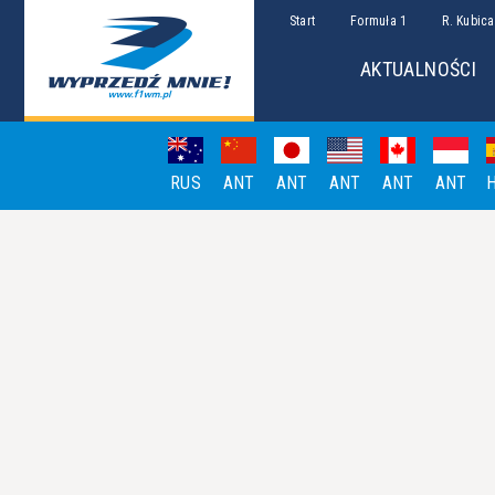
Start
Formuła 1
R. Kubica
AKTUALNOŚCI
RUS
ANT
ANT
ANT
ANT
ANT