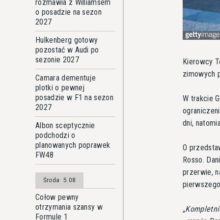
rozmawia z Williamsem
o posadzie na sezon
2027
Hulkenberg gotowy
pozostać w Audi po
sezonie 2027
Kierowcy To
zimowych 
Camara dementuje
plotki o pewnej
posadzie w F1 na sezon
W trakcie G
2027
ograniczen
dni, natomi
Albon sceptycznie
podchodzi o
planowanych poprawek
O przedstaw
FW48
Rosso. Dani
przerwie, 
Środa
5.08
pierwszego
Cołow pewny
otrzymania szansy w
Kompletni
Formule 1