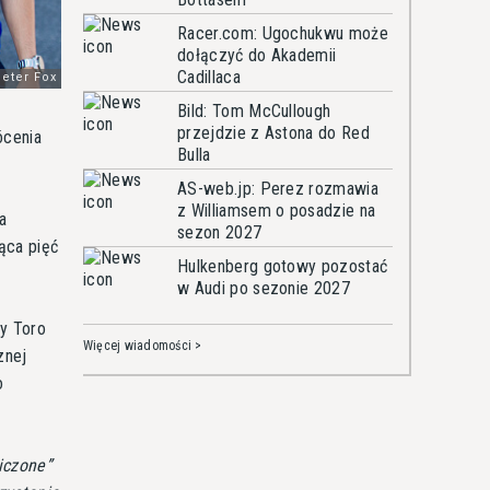
Racer.com: Ugochukwu może
dołączyć do Akademii
Cadillaca
Bild: Tom McCullough
przejdzie z Astona do Red
ócenia
Bulla
AS-web.jp: Perez rozmawia
z Williamsem o posadzie na
a
sezon 2027
ąca pięć
Hulkenberg gotowy pozostać
w Audi po sezonie 2027
cy Toro
Więcej wiadomości >
znej
o
iczone