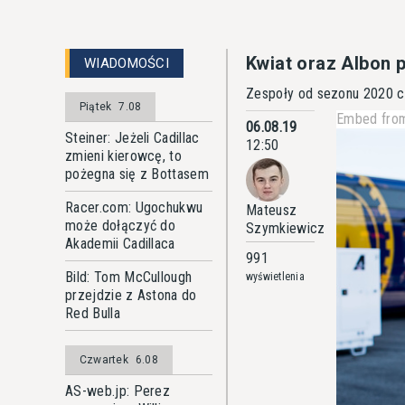
Kwiat oraz Albon 
WIADOMOŚCI
Zespoły od sezonu 2020 c
Piątek
7.08
Embed from
06.08.19
Steiner: Jeżeli Cadillac
12:50
zmieni kierowcę, to
pożegna się z Bottasem
Racer.com: Ugochukwu
Mateusz
może dołączyć do
Szymkiewicz
Akademii Cadillaca
991
Bild: Tom McCullough
wyświetlenia
przejdzie z Astona do
Red Bulla
Czwartek
6.08
AS-web.jp: Perez