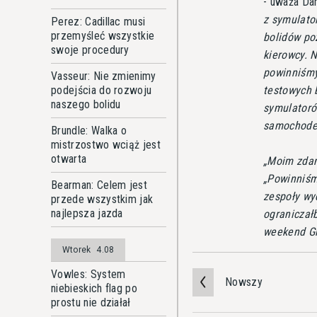
- uważa Dan
z symulato
Perez: Cadillac musi
przemyśleć wszystkie
bolidów po
swoje procedury
kierowcy. N
powinniśmy
Vasseur: Nie zmienimy
testowych 
podejścia do rozwoju
naszego bolidu
symulatoró
samochode
Brundle: Walka o
mistrzostwo wciąż jest
otwarta
Moim zdan
Powinniśm
Bearman: Celem jest
zespoły wy
przede wszystkim jak
najlepsza jazda
ograniczałb
weekend Gra
Wtorek
4.08
Vowles: System
Nowszy
niebieskich flag po
prostu nie działał