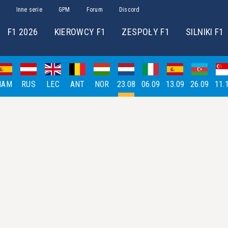
Inne serie
GPM
Forum
Discord
F1 2026
KIEROWCY F1
ZESPOŁY F1
SILNIKI F1
HAM
RUS
LEC
ANT
NOR
23.08
06.09
13.09
26.09
11.