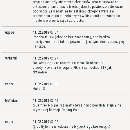
regulacjach gdy nie można elementów aero montować na
chłodzeniu hamulców a trzeba jakoś to powietrze skierować
pod wloty. Zakładam że to jest dość okrojona wersja w
porównaniu z tym co zobaczymy w hiszpanii na testach bo
niektóre elementy są aż za proste.
Aquos
11.02.2019
07:04
Podoba mi się (choć to bez znaczenia), a to bardzo
ascetyczne aero i tak na pewno nie jest tym, które zobaczymy
na torze.
SirKamil
11.02.2019
05:27
No, wielkiego zaskoczenia nie ma. Bardziej to
zmodyfikowana koncepcja RB, niż samochód STR jak
drzewniej.
sneer
11.02.2019
03:08
Haha, :D
Matthias
11.02.2019
02:45
@Sar trek No, jak raz mamy teraz nowo powstałą stajnię na
brytyjskiej licencji. Racing Point.
sneer
11.02.2019
02:08
@ up Byle nie w wykonaniu brytyjskiego kierowcy. :)