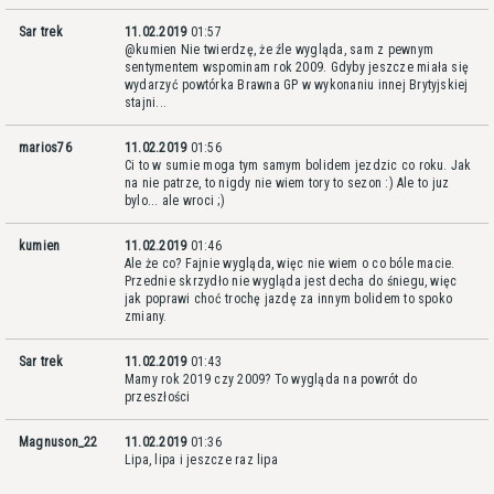
Sar trek
11.02.2019
01:57
@kumien Nie twierdzę, że źle wygląda, sam z pewnym
sentymentem wspominam rok 2009. Gdyby jeszcze miała się
wydarzyć powtórka Brawna GP w wykonaniu innej Brytyjskiej
stajni...
marios76
11.02.2019
01:56
Ci to w sumie moga tym samym bolidem jezdzic co roku. Jak
na nie patrze, to nigdy nie wiem tory to sezon :) Ale to juz
bylo... ale wroci ;)
kumien
11.02.2019
01:46
Ale że co? Fajnie wygląda, więc nie wiem o co bóle macie.
Przednie skrzydło nie wygląda jest decha do śniegu, więc
jak poprawi choć trochę jazdę za innym bolidem to spoko
zmiany.
Sar trek
11.02.2019
01:43
Mamy rok 2019 czy 2009? To wygląda na powrót do
przeszłości
Magnuson_22
11.02.2019
01:36
Lipa, lipa i jeszcze raz lipa