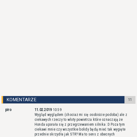
KOMENTARZE
11
piro
11.02.2019
10:59
Wygląd wyglądem (chociaż mi się osobiście podoba) ale z
ciekawych rzeczy to wloty powietrza które oznaczają że
Honda uporała się z przegrzewaniem silnika :D Poza tym
ciekawi mnie czy wszystkie bolidy będą mieć tak wygięte
przednie skrzydła jak STR? Ma to sens z obecnych