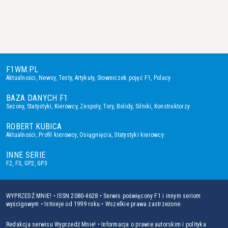
F1WM.PL
Aktualności
,
Newsy
,
Testy
,
Artykuły
,
Słowniczek pojęć F1
,
Polacy
BAZA DANYCH F1
Sezony
,
Statystyki
,
Kierowcy
,
Zespoły
,
Tory
,
Bolidy
,
Silniki
,
Konstruktorzy
ROBERT KUBICA
Aktualności
,
Profil kierowcy
,
Osiągnięcia
,
Statystyki kierowcy
INNE SERIE
F2
,
F3
,
GP2
,
GP3
WYPRZEDŹ MNIE! • ISSN 2080-4628 • Serwis poświęcony F1 i innym seriom
wyścigowym • Istnieje od 1999 roku • Wszelkie prawa zastrzeżone
Redakcja serwisu Wyprzedź Mnie!
•
Informacja o prawie autorskim i polityka