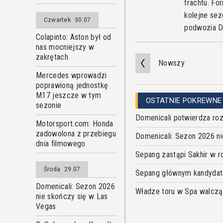
frachtu. Fo
kolejne sez
Czwartek
30.07
podwozia Da
Colapinto: Aston był od
nas mocniejszy w
zakrętach
Nowszy
Mercedes wprowadzi
poprawioną jednostkę
M17 jeszcze w tym
OSTATNIE POKREWNE
sezonie
Domenicali potwierdza r
Motorsport.com: Honda
zadowolona z przebiegu
Domenicali: Sezon 2026 n
dnia filmowego
Sepang zastąpi Sakhir w r
Środa
29.07
Sepang głównym kandydate
Domenicali: Sezon 2026
Władze toru w Spa walczą
nie skończy się w Las
Vegas