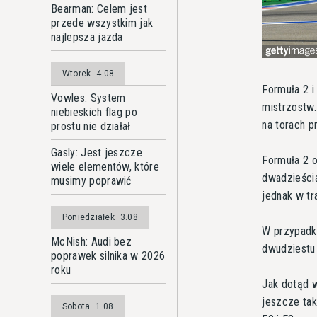
Bearman: Celem jest
przede wszystkim jak
najlepsza jazda
Wtorek
4.08
Formuła 2 
Vowles: System
mistrzostw.
niebieskich flag po
na torach p
prostu nie działał
Gasly: Jest jeszcze
Formuła 2 
wiele elementów, które
dwadzieścia
musimy poprawić
jednak w tr
Poniedziałek
3.08
W przypadk
McNish: Audi bez
dwudziestu 
poprawek silnika w 2026
roku
Jak dotąd 
jeszcze ta
Sobota
1.08