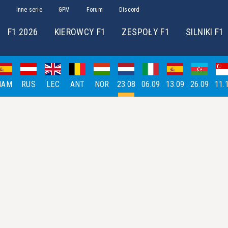
Inne serie
GPM
Forum
Discord
F1 2026
KIEROWCY F1
ZESPOŁY F1
SILNIKI F1
HAM
RUS
LEC
ANT
NOR
23.08
06.09
13.09
26.09
11.