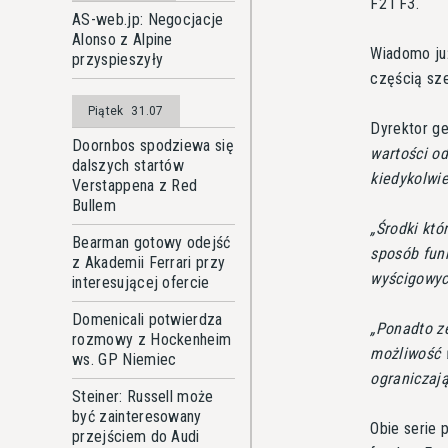
F2 i F3.
AS-web.jp: Negocjacje
Alonso z Alpine
Wiadomo już
przyspieszyły
częścią sz
Piątek
31.07
Dyrektor ge
Doornbos spodziewa się
wartości od
dalszych startów
kiedykolwi
Verstappena z Red
Bullem
Środki któ
Bearman gotowy odejść
sposób fun
z Akademii Ferrari przy
wyścigowyc
interesującej ofercie
Domenicali potwierdza
Ponadto ze
rozmowy z Hockenheim
możliwość 
ws. GP Niemiec
ograniczaj
Steiner: Russell może
być zainteresowany
Obie serie p
przejściem do Audi