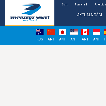
Start
Formuła 1
R. Kubica
AKTUALNOŚCI
RUS
ANT
ANT
ANT
ANT
ANT