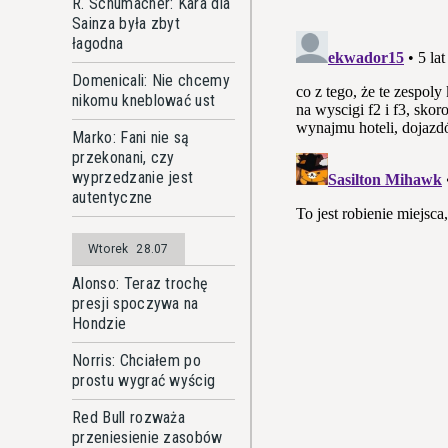
R. Schumacher: Kara dla
Sainza była zbyt
łagodna
Domenicali: Nie chcemy
nikomu kneblować ust
Marko: Fani nie są
przekonani, czy
wyprzedzanie jest
autentyczne
Wtorek
28.07
Alonso: Teraz trochę
presji spoczywa na
Hondzie
Norris: Chciałem po
prostu wygrać wyścig
Red Bull rozważa
przeniesienie zasobów