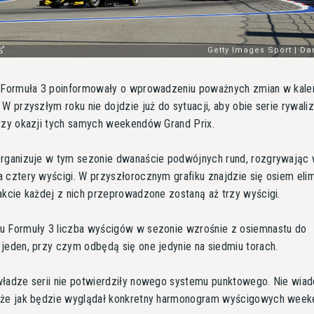
i Formuła 3 poinformowały o wprowadzeniu poważnych zmian w kale
 W przyszłym roku nie dojdzie już do sytuacji, aby obie serie rywali
rzy okazji tych samych weekendów Grand Prix.
organizuje w tym sezonie dwanaście podwójnych rund, rozgrywając
 cztery wyścigi. W przyszłorocznym grafiku znajdzie się osiem elimi
akcie każdej z nich przeprowadzone zostaną aż trzy wyścigi.
u Formuły 3 liczba wyścigów w sezonie wzrośnie z osiemnastu do
jeden, przy czym odbędą się one jedynie na siedmiu torach.
władze serii nie potwierdziły nowego systemu punktowego. Nie wia
kże jak będzie wyglądał konkretny harmonogram wyścigowych wee