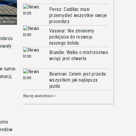
Perez: Cadillac musi
przemyśleć wszystkie swoje
procedury
Vasseur: Nie zmienimy
podejścia do rozwoju
ndarzu
naszego bolidu
zowały
Brundle: Walka o mistrzostwo
wciąż jest otwarta
 w sumie
Bearman: Celem jest przede
nacji,
wszystkim jak najlepsza
jazda
Więcej wiadomości >
domo
kendów