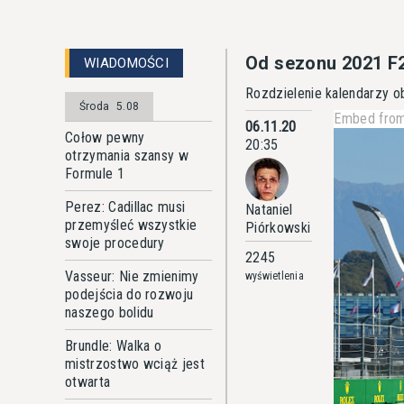
Od sezonu 2021 F2
WIADOMOŚCI
Rozdzielenie kalendarzy ob
Środa
5.08
Embed from
06.11.20
Cołow pewny
20:35
otrzymania szansy w
Formule 1
Perez: Cadillac musi
Nataniel
przemyśleć wszystkie
Piórkowski
swoje procedury
2245
Vasseur: Nie zmienimy
wyświetlenia
podejścia do rozwoju
naszego bolidu
Brundle: Walka o
mistrzostwo wciąż jest
otwarta