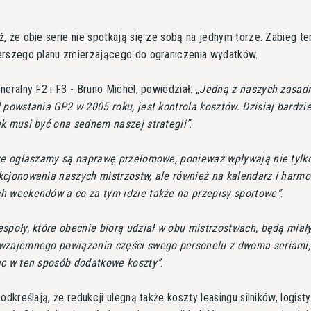
, że obie serie nie spotkają się ze sobą na jednym torze. Zabieg te
erszego planu zmierzającego do ograniczenia wydatków.
neralny F2 i F3 - Bruno Michel, powiedział:
Jedną z naszych zasad
 powstania GP2 w 2005 roku, jest kontrola kosztów. Dzisiaj bardzie
ek musi być ona sednem naszej strategii
.
re ogłaszamy są naprawę przełomowe, ponieważ wpływają nie tylk
kcjonowania naszych mistrzostw, ale również na kalendarz i harm
h weekendów a co za tym idzie także na przepisy sportowe
.
społy, które obecnie biorą udział w obu mistrzostwach, będą miał
wzajemnego powiązania części swego personelu z dwoma seriami,
ąc w ten sposób dodatkowe koszty
.
odkreślają, że redukcji ulegną także koszty leasingu silników, logisty