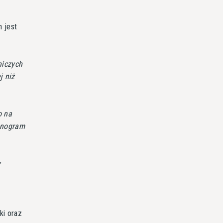
n jest
niczych
j niż
o na
onogram
y
ki oraz