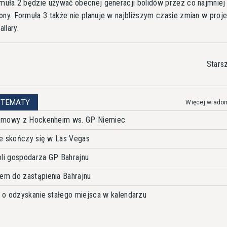
rmuła 2 będzie używać obecnej generacji bolidów przez co najmniej
ony. Formuła 3 także nie planuje w najbliższym czasie zmian w proj
llary.
Stars
 TEMATY
Więcej wiado
ozmowy z Hockenheim ws. GP Niemiec
ie skończy się w Las Vegas
oli gospodarza GP Bahrajnu
m do zastąpienia Bahrajnu
 o odzyskanie stałego miejsca w kalendarzu