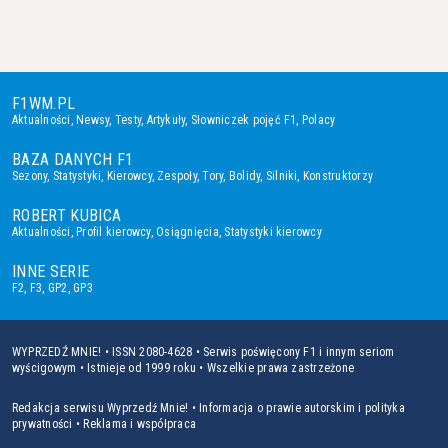
F1WM.PL
Aktualności
,
Newsy
,
Testy
,
Artykuły
,
Słowniczek pojęć F1
,
Polacy
BAZA DANYCH F1
Sezony
,
Statystyki
,
Kierowcy
,
Zespoły
,
Tory
,
Bolidy
,
Silniki
,
Konstruktorzy
ROBERT KUBICA
Aktualności
,
Profil kierowcy
,
Osiągnięcia
,
Statystyki kierowcy
INNE SERIE
F2
,
F3
,
GP2
,
GP3
WYPRZEDŹ MNIE! • ISSN 2080-4628 • Serwis poświęcony F1 i innym seriom
wyścigowym • Istnieje od 1999 roku • Wszelkie prawa zastrzeżone
Redakcja serwisu Wyprzedź Mnie!
•
Informacja o prawie autorskim i polityka
prywatności
•
Reklama i współpraca