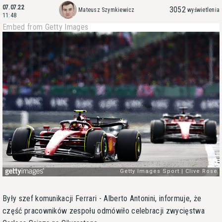
07.07.22
3052
Mateusz Szymkiewicz
wyświetlenia
11:48
Embed from Getty Images
Były szef komunikacji Ferrari - Alberto Antonini, informuje, że
część pracowników zespołu odmówiło celebracji zwycięstwa