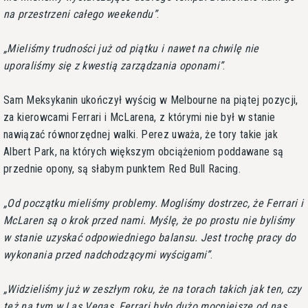
na przestrzeni całego weekendu
.
Mieliśmy trudności już od piątku i nawet na chwilę nie
uporaliśmy się z kwestią zarządzania oponami
.
Sam Meksykanin ukończył wyścig w Melbourne na piątej pozycji,
za kierowcami Ferrari i McLarena, z którymi nie był w stanie
nawiązać równorzędnej walki. Perez uważa, że tory takie jak
Albert Park, na których większym obciążeniom poddawane są
przednie opony, są słabym punktem Red Bull Racing.
Od początku mieliśmy problemy. Mogliśmy dostrzec, że Ferrari i
McLaren są o krok przed nami. Myślę, że po prostu nie byliśmy
w stanie uzyskać odpowiedniego balansu. Jest trochę pracy do
wykonania przed nadchodzącymi wyścigami
.
Widzieliśmy już w zeszłym roku, że na torach takich jak ten, czy
też na tym w Las Vegas, Ferrari było dużo mocniejsze od nas,