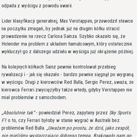
odpada z wyścigu z powodu awarii.
Lider klasyfikacji generalnej, Max Verstappen, przewodził stawce
na początku zmagań, by jednak już na drugim kółku stracić
prowadzenie na rzecz Carlosa Sainza. Szybko okazało się, że
Holender ma problem z układem hamulcowym, który ostatecznie
wykluczył go z dalszego udziału w wyścigu już okrążenie później.
Na kolejnych kółkach Sainz pewnie kontrolował przebieg
rywalizacji i - jak się okazało - bardzo pewnie sięgnął po wygraną
w wyścigu. Drugi z kierowców Red Bulla, Sergio Perez, uważa, że
kierowca Ferrari zwyciężyłby także wtedy, gdyby Verstappen nie
miał problemów z samochodem.
Absolutnie tak
- powiedział Perez, zapytany przez
Sky Sports
F1
o to, czy Ferrari byłoby w stanie wygrać w Australii bez
problemów Red Bulla.
Uważam po prostu, że dziś, jako zespół,
nie mieliśmy wystarczająco dobrego tempa. Brakowało nam go