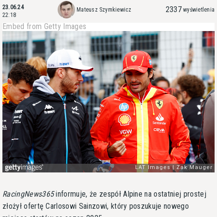
23.06.24
2337
Mateusz Szymkiewicz
wyświetlenia
22:18
Embed from Getty Images
RacingNews365
informuje, że zespół Alpine na ostatniej prostej
złożył ofertę Carlosowi Sainzowi, który poszukuje nowego