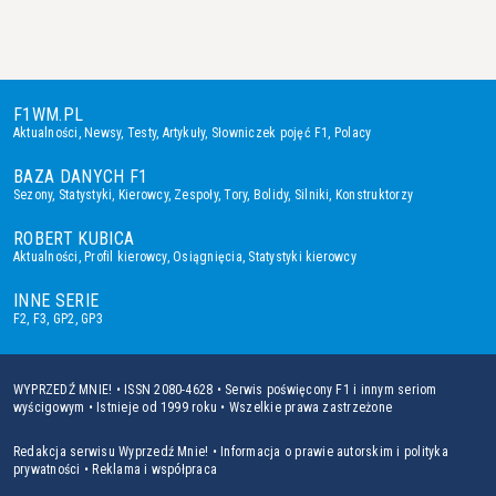
F1WM.PL
Aktualności
,
Newsy
,
Testy
,
Artykuły
,
Słowniczek pojęć F1
,
Polacy
BAZA DANYCH F1
Sezony
,
Statystyki
,
Kierowcy
,
Zespoły
,
Tory
,
Bolidy
,
Silniki
,
Konstruktorzy
ROBERT KUBICA
Aktualności
,
Profil kierowcy
,
Osiągnięcia
,
Statystyki kierowcy
INNE SERIE
F2
,
F3
,
GP2
,
GP3
WYPRZEDŹ MNIE! • ISSN 2080-4628 • Serwis poświęcony F1 i innym seriom
wyścigowym • Istnieje od 1999 roku • Wszelkie prawa zastrzeżone
Redakcja serwisu Wyprzedź Mnie!
•
Informacja o prawie autorskim i polityka
prywatności
•
Reklama i współpraca