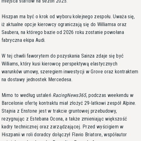
miejsca startów na sezon 2025.
Hiszpan ma być o krok od wyboru kolejnego zespołu. Uważa się,
iż aktualne opcje kierowcy ograniczają się do Williamsa oraz
Saubera, na którego bazie od 2026 roku zostanie powołana
fabryczna ekipa Audi.
W tej chwili faworytem do pozyskania Sainza zdaje się być
Williams, który kusi kierowcę perspektywą elastycznych
warunków umowy, szeregiem inwestycji w Grove oraz kontraktem
na dostawy jednostek Mercedesa.
Mimo to według ustaleń
RacingNews365
, podczas weekendu w
Barcelonie ofertę kontraktu miał złożyć 29-latkowi zespół Alpine.
Stajnia z Enstone jest w trakcie gruntowej przebudowy,
rezygnując z Estebana Ocona, a także zmieniając większość
kadry technicznej oraz zarządzającej. Przed wyścigiem w
Hiszpanii w roli doradcy dołączył Flavio Briatore, współautor