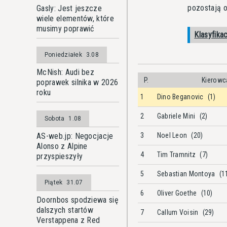
pozostają o
Gasly: Jest jeszcze
wiele elementów, które
musimy poprawić
Klasyfika
Poniedziałek
3.08
McNish: Audi bez
P.
Kierowca
poprawek silnika w 2026
roku
1
Dino Beganovic
(1)
2
Gabriele Mini
(2)
Sobota
1.08
AS-web.jp: Negocjacje
3
Noel Leon
(20)
Alonso z Alpine
4
Tim Tramnitz
(7)
przyspieszyły
5
Sebastian Montoya
(1
Piątek
31.07
6
Oliver Goethe
(10)
Doornbos spodziewa się
dalszych startów
7
Callum Voisin
(29)
Verstappena z Red