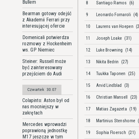
Bullem
8
Santiago Ramos
(6)
Bearman gotowy odejść
9
Leonardo Fornaroli
(4)
z Akademii Ferrari przy
interesującej ofercie
10
Laurens van Hoepen
(
Domenicali potwierdza
11
Joseph Loake
(31)
rozmowy z Hockenheim
ws. GP Niemiec
12
Luke Browning
(14)
Steiner: Russell może
13
Nikita Bedrin
(27)
być zainteresowany
przejściem do Audi
14
Tuukka Taponen
(25)
15
Arvid Lindblad
(3)
Czwartek
30.07
16
Christian Mansell
(23)
Colapinto: Aston był od
nas mocniejszy w
17
Matias Zagazeta
(19)
zakrętach
18
Martinius Stenshorne
Mercedes wprowadzi
poprawioną jednostkę
19
Sophia Floersch
(21)
M17 jeszcze w tym