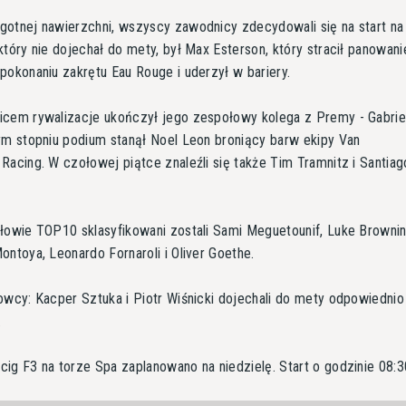
otnej nawierzchni, wszyscy zawodnicy zdecydowali się na start na 
który nie dojechał do mety, był Max Esterson, który stracił panowani
pokonaniu zakrętu Eau Rouge i uderzył w bariery.
cem rywalizacje ukończył jego zespołowy kolega z Premy - Gabriel
ym stopniu podium stanął Noel Leon broniący barw ekipy Van
Racing. W czołowej piątce znaleźli się także Tim Tramnitz i Santiag
łowie TOP10 sklasyfikowani zostali Sami Meguetounif, Luke Brownin
ontoya, Leonardo Fornaroli i Oliver Goethe.
owcy: Kacper Sztuka i Piotr Wiśnicki dojechali do mety odpowiednio 
.
ig F3 na torze Spa zaplanowano na niedzielę. Start o godzinie 08:3