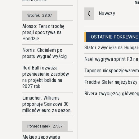
Na
Nowszy
Wtorek
28.07
Alonso: Teraz trochę
presji spoczywa na
OSTATNIE POKREWNE
Hondzie
Slater zwycięża na Hungaro
Norris: Chciałem po
prostu wygrać wyścig
Nael wygrywa sprint F3 n
Red Bull rozważa
Taponen niespodziewanym 
przeniesienie zasobów
na projekt bolidu na
Freddie Slater najszybszy
2027 rok
Rivera zwycięzcą głównego
Limacher: Williams
proponuje Sainzowi 30
milionów euro za sezon
Poniedziałek
27.07
Mekies zapowiada