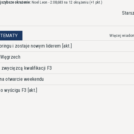
jszybsze okrażenie:
Noel Leon - 2:08,683 na 12 okrążeniu
(+1 pkt.)
Stars
 TEMATY
Więcej wiado
ringu i zostaje nowym liderem [akt.]
a Węgrzech
zwycięzcą kwalifikacji F3
 na otwarcie weekendu
 wyścigu F3 [akt.]