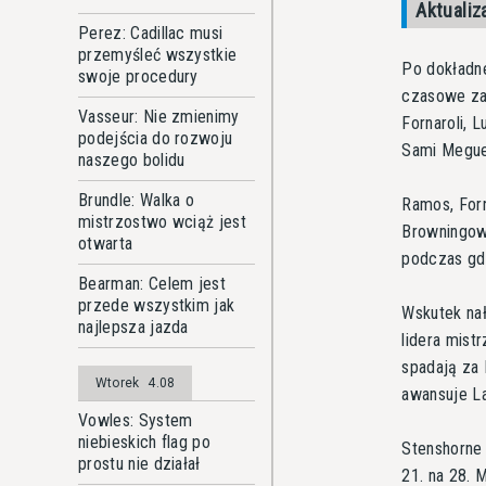
Aktualiz
Perez: Cadillac musi
przemyśleć wszystkie
Po dokładne
swoje procedury
czasowe za 
Vasseur: Nie zmienimy
Fornaroli, 
podejścia do rozwoju
Sami Meguet
naszego bolidu
Brundle: Walka o
Ramos, Forn
mistrzostwo wciąż jest
Browningowi
otwarta
podczas gd
Bearman: Celem jest
przede wszystkim jak
Wskutek nał
najlepsza jazda
lidera mist
spadają za 
Wtorek
4.08
awansuje L
Vowles: System
niebieskich flag po
Stenshorne 
prostu nie działał
21. na 28. 