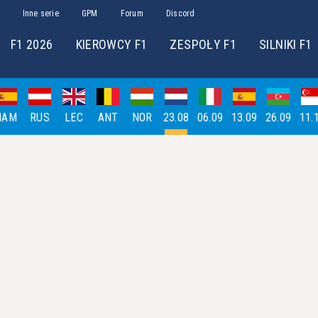
Inne serie
GPM
Forum
Discord
F1 2026
KIEROWCY F1
ZESPOŁY F1
SILNIKI F1
HAM
RUS
LEC
ANT
NOR
23.08
06.09
13.09
26.09
11.