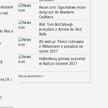
slickach
Racer.com: Ugochukwu może
dołączyć do Akademii
e nad
Cadillaca
Bild: Tom McCullough
przejdzie z Astona do Red
e Mini a
Bulla
AS-web.jp: Perez rozmawia
o
z Williamsem o posadzie na
sezon 2027
Hulkenberg gotowy pozostać
g,
w Audi po sezonie 2027
Więcej wiadomości >
na 24. i
0.