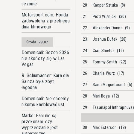
sezonie
20
Kacper Sztuka
(8)
Motorsport.com: Honda
21
Piotr Wiśnicki
(30)
zadowolona z przebiegu
dnia filmowego
22
Alexander Dunne
(9)
23
Joshua Dufek
(28)
Środa
29.07
24
Cian Shields
(16)
Domenicali: Sezon 2026
nie skończy się w Las
25
Tommy Smith
(22)
Vegas
26
Charlie Wurz
(17)
R. Schumacher: Kara dla
Sainza była zbyt
27
Sami Meguetounif
(5)
łagodna
28
Mari Boya
(12)
Domenicali: Nie chcemy
nikomu kneblować ust
29
Tasanapol Inthraphuv
Marko: Fani nie są
przekonani, czy
wyprzedzanie jest
30
Max Esterson
(18)
autentyczne