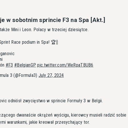
e w sobotnim sprincie F3 na Spa [Akt.]
kże Mini i Leon. Polacy w trzeciej dziesiątce.
Sprint Race podium in Spa! 🏆🍾
ganovic
ni
eón
#F3
#BelgianGP
pic.twitter.com/WeRpaTBUB6
mula 3 (@Formula3)
July 27, 2024
vic odniósł zwycięstwo w sprincie Formuły 3 w Belgii.
iczącego dwanaście okrążeń wyścigu, kierowcy musieli radzić sobie
i warunkami, jakie kreował przesychający tor.