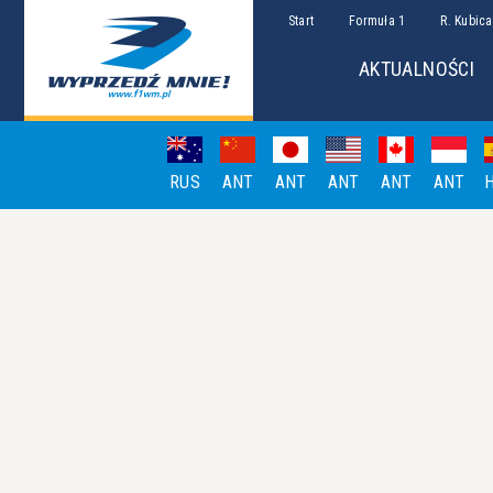
Start
Formuła 1
R. Kubica
AKTUALNOŚCI
RUS
ANT
ANT
ANT
ANT
ANT