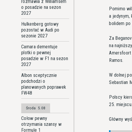
rozmawia z Williamsem
o posadzie na sezon
Pomimo wilg
2027
a jedynym, 
bolidem po 
Hulkenberg gotowy
pozostać w Audi po
sezonie 2027
Za Beganovi
na najniższ
Camara dementuje
plotki o pewnej
Amersfoort 
posadzie w F1 na sezon
Ramos.
2027
W dolnej po
Albon sceptycznie
podchodzi o
Sebastian M
planowanych poprawek
FW48
Polscy kier
25. miejscu
Środa
5.08
Cołow pewny
Główny wyśc
otrzymania szansy w
Formule 1