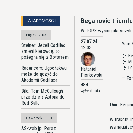
Beganovic triumfuj
WIADOMOŚCI
W TOP3 wyścig ukończyli ta
Piątek
7.08
27.07.24
Your 
Steiner: Jeżeli Cadillac
12:03
zmieni kierowcę, to
🥇 Be
pożegna się z Bottasem
🥈 Mi
🥉 L
Racer.com: Ugochukwu
Nataniel
może dołączyć do
Piórkowski
— For
Akademii Cadillaca
484
Bild: Tom McCullough
wyświetlenia
przejdzie z Astona do
Red Bulla
Dino Begano
Czwartek
6.08
W trakcie l
wymagającym
AS-web.jp: Perez