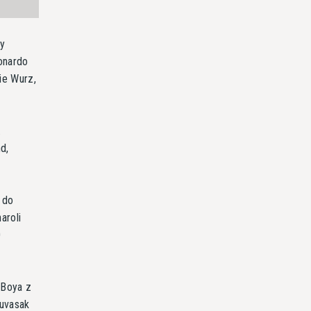
ry
onardo
ie Wurz,
.
d,
 do
aroli
0
 Boya z
huvasak