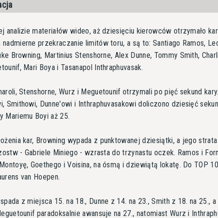
acja
j analizie materiałów wideo, aż dziesięciu kierowców otrzymało ka
nadmierne przekraczanie limitów toru, a są to: Santiago Ramos, Le
Luke Browning, Martinius Stenshorne, Alex Dunne, Tommy Smith, Charl
ounif, Mari Boya i Tasanapol Inthraphuvasak.
aroli, Stenshorne, Wurz i Meguetounif otrzymali po pięć sekund kary
, Smithowi, Dunne'owi i Inthraphuvasakowi doliczono dziesięć sekun
y Mariemu Boyi aż 25.
ożenia kar, Browning wypada z punktowanej dziesiątki, a jego strata
rzostw - Gabriele Miniego - wzrasta do trzynastu oczek. Ramos i Forn
Montoyę, Goethego i Voisina, na ósmą i dziewiątą lokatę. Do TOP 1
aurens van Hoepen.
spada z miejsca 15. na 18., Dunne z 14. na 23., Smith z 18. na 25., a
Meguetounif paradoksalnie awansuje na 27., natomiast Wurz i Inthrap