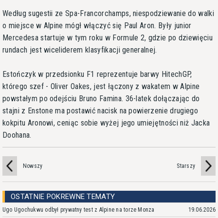
Według sugestii ze Spa-Francorchamps, niespodziewanie do walki
o miejsce w Alpine mógł włączyć się Paul Aron. Były junior
Mercedesa startuje w tym roku w Formule 2, gdzie po dziewięciu
rundach jest wiceliderem klasyfikacji generalnej.
Estończyk w przedsionku F1 reprezentuje barwy HitechGP,
którego szef - Oliver Oakes, jest łączony z wakatem w Alpine
powstałym po odejściu Bruno Famina. 36-latek dołączając do
stajni z Enstone ma postawić nacisk na powierzenie drugiego
kokpitu Aronowi, ceniąc sobie wyżej jego umiejętności niż Jacka
Doohana.
Nowszy
Starszy
OSTATNIE POKREWNE TEMATY
Ugo Ugochukwu odbył prywatny test z Alpine na torze Monza
19.06.2026