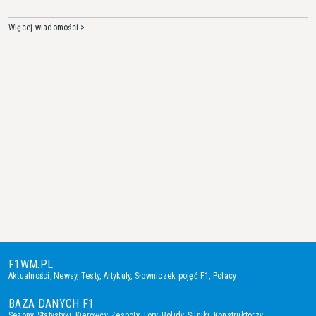
Więcej wiadomości >
F1WM.PL
Aktualności
,
Newsy
,
Testy
,
Artykuły
,
Słowniczek pojęć F1
,
Polacy
BAZA DANYCH F1
Sezony
,
Statystyki
,
Kierowcy
,
Zespoły
,
Tory
,
Bolidy
,
Silniki
,
Konstruktorzy