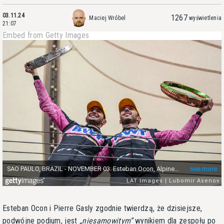
03.11.24
1267
Maciej Wróbel
wyświetlenia
21:07
Embed from Getty Images
Esteban Ocon i Pierre Gasly zgodnie twierdzą, że dzisiejsze,
podwójne podium, jest
niesamowitym
wynikiem dla zespołu po