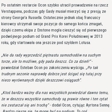
Po ostatnim restarcie Ocon szybko utracił prowadzenie na rzecz
Verstappena, podczas gdy Gasly musiał mierzyć się z presją ze
strony George'a Russella. Ostatecznie jednak obaj francuscy
kierowcy utrzymali swoje pozycje do samego końca zmagań,
dzięki czemu ekipa z Enstone mogła cieszyć się od pierwszego
podwójnego podium od Grand Prix Korei Południowej w 2013
roku, gdy startowała ona jeszcze pod szyldem Lotusa.
Nie da rady wyprzedzić piętnastu samochodów na suchym
torze, ale to możliwe, gdy pada deszcz. Co za dzień!
-
powiedział Esteban Ocon po zakończeniu wyścigu.
Po tak
trudnym sezonie naprawdę dobrze jest ścigać się tutaj przy
nieco wyrównanych dzięki deszczowi osiągach
.
Ktoś bardzo ważny dla nas wszystkich powiedział dawno temu,
że w deszczu wszystkie samochody są prawie równe i ten cytat
nie zestarzał się ani trochę
- dodał Ocon, cytując Ayrtona Sennę.
Bardzo cieszę się, że mogę być na podium. To coś