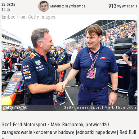
25.08.25
913
Mateusz Szymkiewicz
wyświetlenia
16:05
Embed from Getty Images
Szef Ford Motorsport - Mark Rushbrook, potwierdził
zaangażowanie koncernu w budowę jednostki napędowej Red Bull