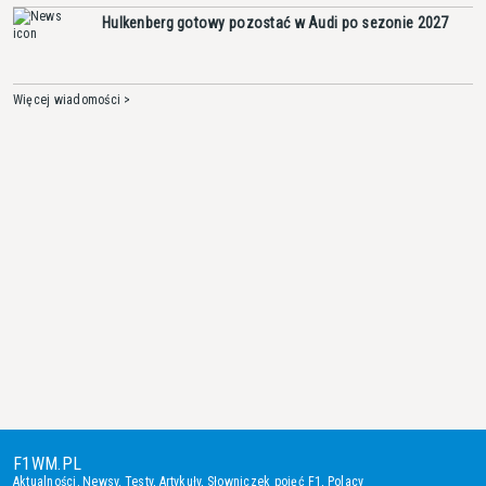
Hulkenberg gotowy pozostać w Audi po sezonie 2027
Więcej wiadomości >
F1WM.PL
Aktualności
,
Newsy
,
Testy
,
Artykuły
,
Słowniczek pojęć F1
,
Polacy