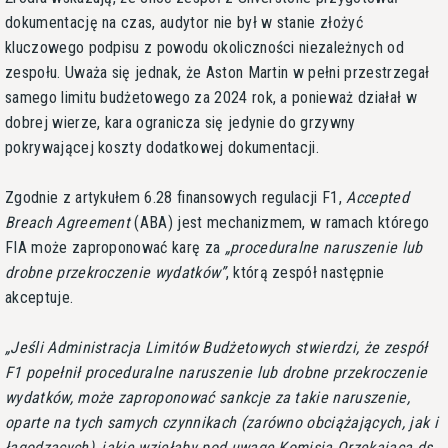
dokumentację na czas, audytor nie był w stanie złożyć
kluczowego podpisu z powodu okoliczności niezależnych od
zespołu. Uważa się jednak, że Aston Martin w pełni przestrzegał
samego limitu budżetowego za 2024 rok, a ponieważ działał w
dobrej wierze, kara ogranicza się jedynie do grzywny
pokrywającej koszty dodatkowej dokumentacji.
Zgodnie z artykułem 6.28 finansowych regulacji F1,
Accepted
Breach Agreement
(ABA) jest mechanizmem, w ramach którego
FIA może zaproponować karę za
proceduralne naruszenie lub
drobne przekroczenie wydatków
, którą zespół następnie
akceptuje.
Jeśli Administracja Limitów Budżetowych stwierdzi, że zespół
F1 popełnił proceduralne naruszenie lub drobne przekroczenie
wydatków, może zaproponować sankcje za takie naruszenie,
oparte na tych samych czynnikach (zarówno obciążających, jak i
łagodzących), jakie wzięłaby pod uwagę Komisja Orzekająca ds.