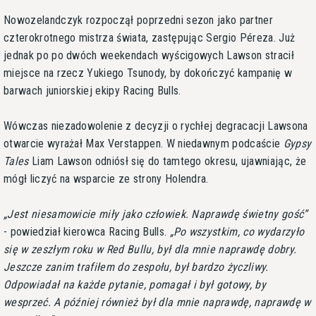
Nowozelandczyk rozpoczął poprzedni sezon jako partner
czterokrotnego mistrza świata, zastępując Sergio Péreza. Już
jednak po po dwóch weekendach wyścigowych Lawson stracił
miejsce na rzecz Yukiego Tsunody, by dokończyć kampanię w
barwach juniorskiej ekipy Racing Bulls.
Wówczas niezadowolenie z decyzji o rychłej degracacji Lawsona
otwarcie wyrażał Max Verstappen. W niedawnym podcaście
Gypsy
Tales
Liam Lawson odniósł się do tamtego okresu, ujawniając, że
mógł liczyć na wsparcie ze strony Holendra.
Jest niesamowicie miły jako człowiek. Naprawdę świetny gość
- powiedział kierowca Racing Bulls.
Po wszystkim, co wydarzyło
się w zeszłym roku w Red Bullu, był dla mnie naprawdę dobry.
Jeszcze zanim trafiłem do zespołu, był bardzo życzliwy.
Odpowiadał na każde pytanie, pomagał i był gotowy, by
wesprzeć. A później również był dla mnie naprawdę, naprawdę w