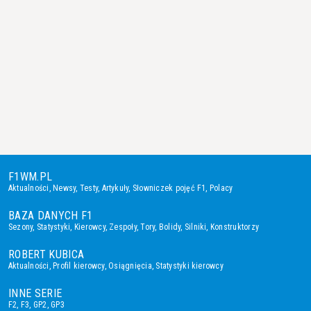
F1WM.PL
Aktualności
,
Newsy
,
Testy
,
Artykuły
,
Słowniczek pojęć F1
,
Polacy
BAZA DANYCH F1
Sezony
,
Statystyki
,
Kierowcy
,
Zespoły
,
Tory
,
Bolidy
,
Silniki
,
Konstruktorzy
ROBERT KUBICA
Aktualności
,
Profil kierowcy
,
Osiągnięcia
,
Statystyki kierowcy
INNE SERIE
F2
,
F3
,
GP2
,
GP3